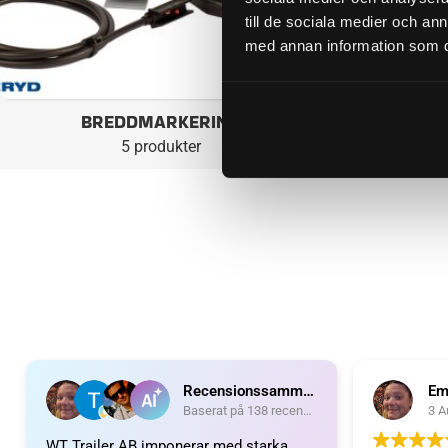
till de sociala medier och a
med annan information som du 
BREDDMARKERING
5 produkter
Recensionssammanfattning
Em
Baserat på 138 recensioner
3 A
WT Trailer AB imponerar med starka,