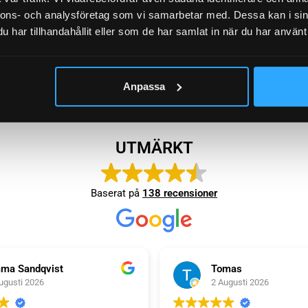
nnons- och analysföretag som vi samarbetar med. Dessa kan i sin
har tillhandahållit eller som de har samlat in när du har använt 
SKYLTLYKTA
KOMPLETTA
Anpassa
9 produkter
14 produkter
UTMÄRKT
Baserat på
138 recensioner
ma Sandqvist
Tomas
ugusti 2026
2 Augusti 2026