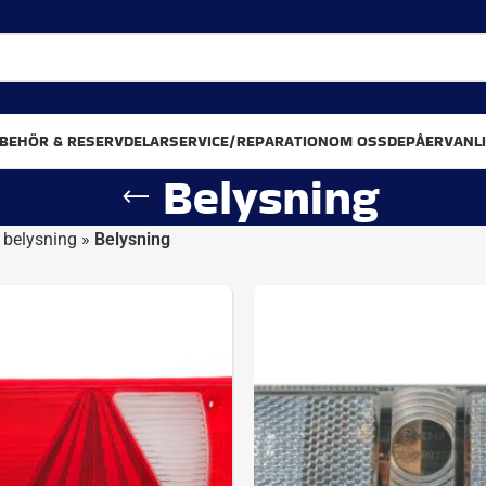
LBEHÖR & RESERVDELAR
SERVICE/REPARATION
OM OSS
DEPÅER
VANL
Belysning
 belysning
»
Belysning