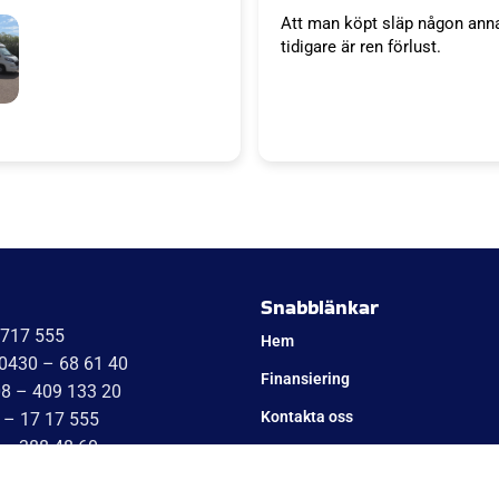
Att man köpt släp någon ann
tidigare är ren förlust.
släp. Tack WT trailer för ett
 väl bemötande. Vi är super
a'S kök kommer bli succé.
Niklas
Snabblänkar
1717 555
Hem
 0430 – 68 61 40
Finansiering
08 – 409 133 20
Kontakta oss
 – 17 17 555
 – 388 48 60
Om Cookies
042 – 453 12 40
Om oss