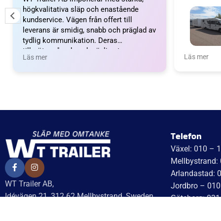
högkvalitativa släp och enastående
kundservice. Vägen från offert till
leverans är smidig, snabb och präglad av
tydlig kommunikation. Deras
tillmötesgående och vänliga team ger en
Wow vilket 
Läs mer
Läs mer
positiv upplevelse som gör kunder
fantastiskt
mycket nöjda och benägna att
nöjda. Emm
rekommendera dem.
Emma och 
Telefon
Växel: 010 – 
Mellbystrand:
Arlandastad: 
WT Trailer AB,
Jordbro – 010
Idévägen 21, 312 62 Mellbystrand, Sweden
Göteborg: 031
+46 10 171 75 55
Helsingborg: 
[email protected]