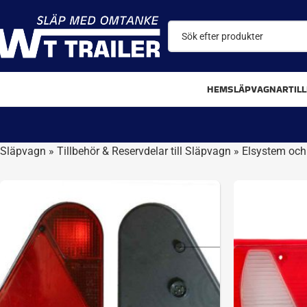
HEM
SLÄPVAGNAR
TIL
Släpvagn
»
Tillbehör & Reservdelar till Släpvagn
»
Elsystem och