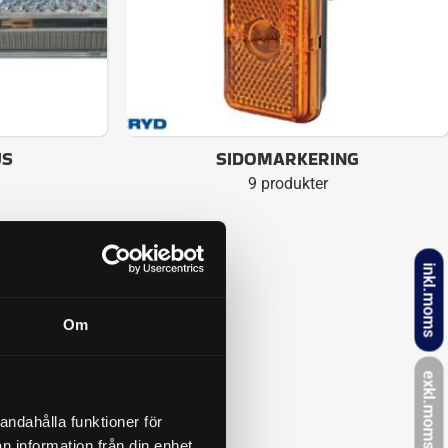
US
SIDOMARKERING
9 produkter
inkl.moms
Om
exkl.moms
andahålla funktioner för
n information från din enhet