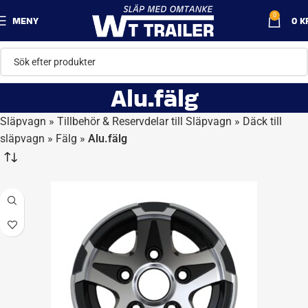
0
MENY
0
K
Alu.fälg
Släpvagn
»
Tillbehör & Reservdelar till Släpvagn
»
Däck till
släpvagn
»
Fälg
»
Alu.fälg