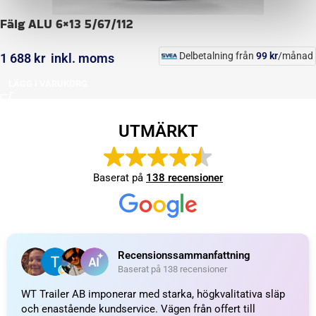
Fälg ALU 6×13 5/67/112
Delbetalning från
99
kr
/månad
1 688
kr
inkl. moms
LÄGG I VARUKORG
UTMÄRKT
Baserat på
138 recensioner
Recensionssammanfattning
Baserat på 138 recensioner
WT Trailer AB imponerar med starka, högkvalitativa släp
och enastående kundservice. Vägen från offert till