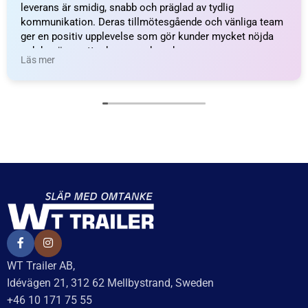
leverans är smidig, snabb och präglad av tydlig
kommunikation. Deras tillmötesgående och vänliga team
ger en positiv upplevelse som gör kunder mycket nöjda
och benägna att rekommendera dem.
Läs mer
WT Trailer AB,
Idévägen 21, 312 62 Mellbystrand, Sweden
+46 10 171 75 55