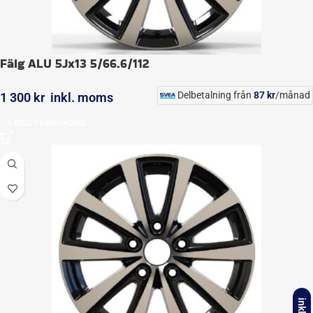
Fälg ALU 5Jx13 5/66.6/112
Delbetalning från
87
kr
/månad
1 300
kr
inkl. moms
LÄGG I VARUKORG