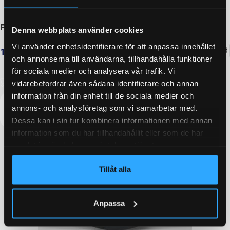
Fälg ALU 6Jx15 5/66.6/112
Denna webbplats använder cookies
Vi använder enhetsidentifierare för att anpassa innehållet
Delbetalning från
97
kr
/månad
1 625
kr
inkl. moms
och annonserna till användarna, tillhandahålla funktioner
för sociala medier och analysera vår trafik. Vi
LÄGG I VARUKORG
vidarebefordrar även sådana identifierare och annan
information från din enhet till de sociala medier och
annons- och analysföretag som vi samarbetar med.
Dessa kan i sin tur kombinera informationen med annan
information som du har tillhandahållit eller som de har
samlat in när du har använt deras tjänster.
Tillåt alla
Anpassa