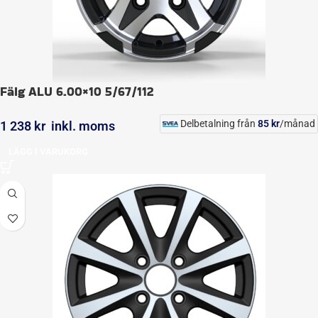
Fälg ALU 6.00×10 5/67/112
Delbetalning från
85
kr
/månad
1 238
kr
inkl. moms
LÄGG I VARUKORG