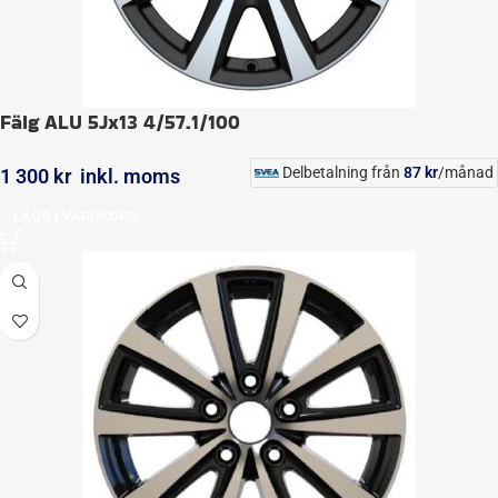
Fälg ALU 5Jx13 4/57.1/100
Delbetalning från
87
kr
/månad
1 300
kr
inkl. moms
LÄGG I VARUKORG