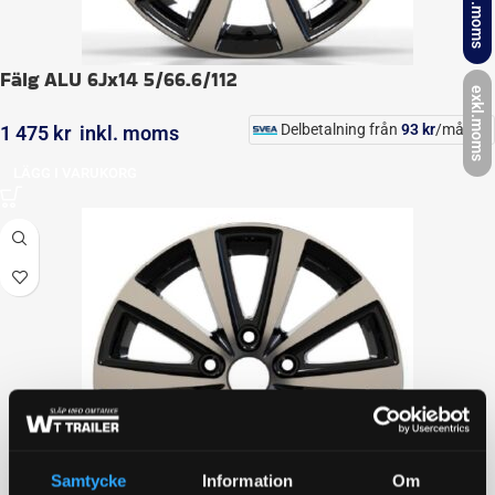
inkl.moms
Fälg ALU 6Jx14 5/66.6/112
exkl.moms
Delbetalning från
93
kr
/månad
1 475
kr
inkl. moms
LÄGG I VARUKORG
Samtycke
Information
Om