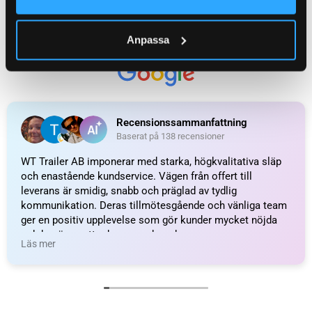
UTMÄRKT
Anpassa
Baserat på
138 recensioner
Recensionssammanfattning
Baserat på 138 recensioner
WT Trailer AB imponerar med starka, högkvalitativa släp
och enastående kundservice. Vägen från offert till
leverans är smidig, snabb och präglad av tydlig
kommunikation. Deras tillmötesgående och vänliga team
ger en positiv upplevelse som gör kunder mycket nöjda
och benägna att rekommendera dem.
Läs mer