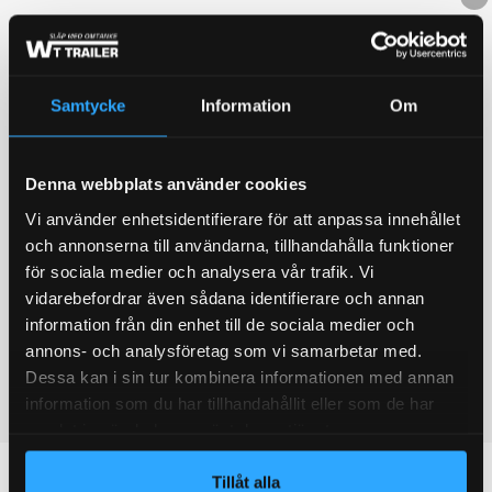
Samtycke
Information
Om
Denna webbplats använder cookies
Vi använder enhetsidentifierare för att anpassa innehållet
och annonserna till användarna, tillhandahålla funktioner
för sociala medier och analysera vår trafik. Vi
vidarebefordrar även sådana identifierare och annan
information från din enhet till de sociala medier och
annons- och analysföretag som vi samarbetar med.
Dessa kan i sin tur kombinera informationen med annan
information som du har tillhandahållit eller som de har
samlat in när du har använt deras tjänster.
Tillåt alla