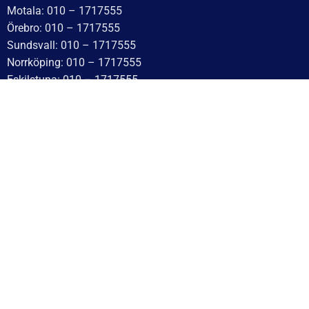
Motala: 010 – 1717555
Örebro: 010 – 1717555
Sundsvall: 010 – 1717555
Norrköping: 010 – 1717555
Eskilstuna: 010 – 1717555
Lindesberg: 010 – 1717555
Snabblänkar
Hem
Finansiering
Kontakta oss
Om Cookies
Om oss
Utlämningsdepåer för släpvagn – hämta nära dig
Vanliga frågor