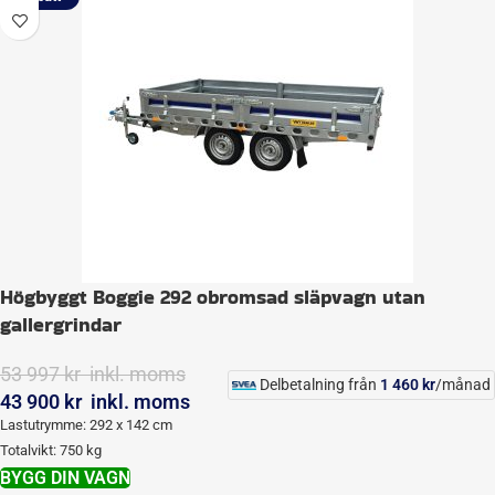
Högbyggt Boggie 292 obromsad släpvagn utan
gallergrindar
53 997
kr
inkl. moms
Delbetalning från
1 460
kr
/månad
43 900
kr
inkl. moms
Lastutrymme: 292 x 142 cm
Totalvikt: 750 kg
BYGG DIN VAGN