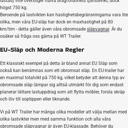
lastad) inte överstiger halva dragfordonets tjänstevikt, dock
högst 750 kg.
Beroende på lastvikten kan hastighetsbegränsningarna vara lite
olika, men våra EU-släp har dock en maxhastighet på 80
km/tim - detta gäller även våra obromsade
släpvagnar
. Är du
osäker så fråga oss gärna på WT Trailer.
EU-Släp och Moderna Regler
Ett klassiskt exempel på detta är bland annat EU Släp som
också kan benämnas som ett obromsat släp. En EU-trailer har
en maximal totalvikt på 750 kg, vilket betyder att denna typ av
obromsade släp lämpar sig alltså utmärkt för dig som endast
planerar lättare lastuppdrag som att flytta möbler, forsla skräp
och löv till soptippen eller liknande.
Vi på WT Trailer har många olika modeller att välja mellan med
olika lastvikter men med samma funktion och alla våra
obromsade släpvagnar är även EU-klassade. Behöver du