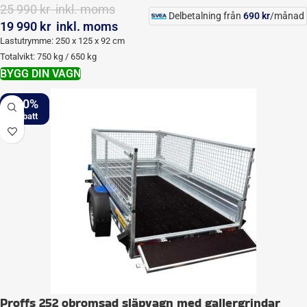
25 990
kr
‎ inkl. moms
Delbetalning från
690
kr
/månad
19 990
kr
‎ inkl. moms
Lastutrymme: 250 x 125 x 92 cm
Totalvikt: 750 kg / 650 kg
BYGG DIN VAGN
-20%
Proffs 252 obromsad släpvagn med gallergrindar