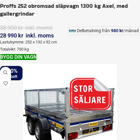
Proffs 252 obromsad släpvagn 1300 kg Axel, med
gallergrindar
38 900
kr
inkl. moms
Delbetalning från
980
kr
/månad
28 990
kr
inkl. moms
Lastutrymme: 252 x 132 x 92 cm
Totalvikt: 750 kg
BYGG DIN VAGN
-20%