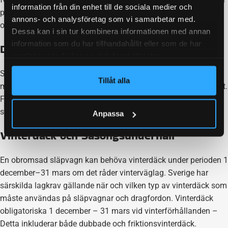
information från din enhet till de sociala medier och
problem. Det är smart att utföra regelbunden översyn av sitt
annons- och analysföretag som vi samarbetar med.
obromsat släp.
Dessa kan i sin tur kombinera informationen med annan
information som du har tillhandahållit eller som de har
Däck och Lufttryck
samlat in när du har använt deras tjänster.
Släpvagnens däck måste vara i gott skick och ha tillräckligt
Tillåt alla
mönsterdjup. Kontrollera även att lufttrycket i däcken är korrekt.
Felaktigt lufttryck kan påverka obromsade släpvagnars
stabilitet och öka risken för olyckor.
Anpassa
Vinterdäck och Säsongsunderhåll
En obromsad släpvagn kan behöva vinterdäck under perioden 1
december–31 mars om det råder vinterväglag. Sverige har
särskilda lagkrav gällande när och vilken typ av vinterdäck som
måste användas på släpvagnar och dragfordon. Vinterdäck
obligatoriska 1 december – 31 mars vid vinterförhållanden –
Detta inkluderar både dubbade och friktionsvinterdäck.