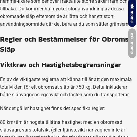
hemma-fixare som behöver frakta lite större saker fram och
inkl.moms
tillbaka. Du kommer ha mycket stor användning av dessa
obromsade släp eftersom de är lätta och har ett stort
användningsområde där det bara är du som sätter gränserna.
exkl.moms
Regler och Bestämmelser för Obromsat
Släp
Viktkrav och Hastighetsbegränsningar
En av de viktigaste reglerna att känna till är att den maximala
totalvikten för ett obromsat släp är 750 kg. Detta inkluderar
både släpvagnens egenvikt och lasten som du transporterar.
När det gäller hastighet finns det specifika regler:
80 km/tim är högsta tillåtna hastighet med en obromsad
släpvagn, vars totalvikt (eller tjänstevikt när vagnen inte är