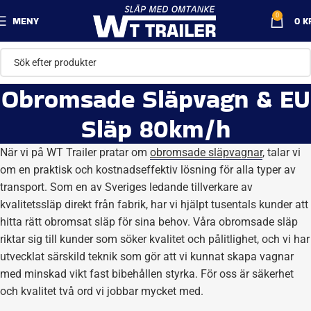
0
MENY
0
K
Obromsade Släpvagn & EU
Släp 80km/h
När vi på WT Trailer pratar om
obromsade släpvagnar
, talar vi
om en praktisk och kostnadseffektiv lösning för alla typer av
transport. Som en av Sveriges ledande tillverkare av
kvalitetssläp direkt från fabrik, har vi hjälpt tusentals kunder att
hitta rätt obromsat släp för sina behov. Våra obromsade släp
riktar sig till kunder som söker kvalitet och pålitlighet, och vi har
utvecklat särskild teknik som gör att vi kunnat skapa vagnar
med minskad vikt fast bibehållen styrka. För oss är säkerhet
och kvalitet två ord vi jobbar mycket med.