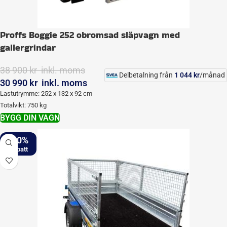
Proffs Boggie 252 obromsad släpvagn med
gallergrindar
38 900
kr
inkl. moms
Delbetalning från
1 044
kr
/månad
30 990
kr
inkl. moms
Lastutrymme: 252 x 132 x 92 cm
Totalvikt: 750 kg
BYGG DIN VAGN
-20%