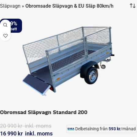
Släpvagn
»
Obromsade Släpvagn & EU Släp 80km/h
-19%
Obromsad Släpvagn Standard 200
20 990
kr
inkl. moms
Delbetalning från
593
kr
/månad
16 990
kr
inkl. moms