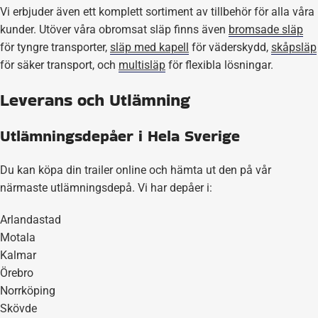
Vi erbjuder även ett komplett sortiment av tillbehör för alla våra
kunder. Utöver våra obromsat släp finns även
bromsade släp
för tyngre transporter,
släp med kapell
för väderskydd,
skåpsläp
för säker transport, och
multisläp
för flexibla lösningar.
Leverans och Utlämning
Utlämningsdepåer i Hela Sverige
Du kan köpa din trailer online och hämta ut den på vår
närmaste utlämningsdepå. Vi har depåer i:
Arlandastad
Motala
Kalmar
Örebro
Norrköping
Skövde