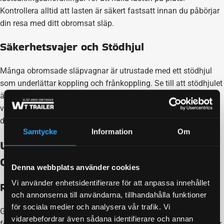
Kontrollera alltid att lasten är säkert fastsatt innan du påbörjar
din resa med ditt obromsat släp.
Säkerhetsvajer och Stödhjul
Många obromsade släpvagnar är utrustade med ett stödhjul
som underlättar koppling och frånkoppling. Se till att stödhjulet
är korrekt justerat och fastsatt. En säkerhetsvajer är också
viktig, då den förhindrar att släpvagnen lossnar från
dragfordonet vid en eventuell olycka.
Samtycke
Information
Om
Underhåll och Skötsel av Dina
Obromsade Släp
Denna webbplats använder cookies
Vi använder enhetsidentifierare för att anpassa innehållet
Regelbunden Inspektion
och annonserna till användarna, tillhandahålla funktioner
för sociala medier och analysera vår trafik. Vi
Genom att regelbundet kontrollera delar av släpvagnen
vidarebefordrar även sådana identifierare och annan
förlänger du släpets livstid och sparar pengar då du förebygger