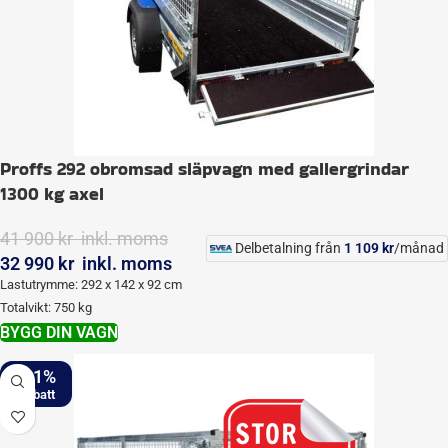
Proffs 292 obromsad släpvagn med gallergrindar
1300 kg axel
41 900
kr
inkl. moms
Delbetalning från
1 109
kr
/månad
32 990
kr
inkl. moms
Lastutrymme: 292 x 142 x 92 cm
Totalvikt: 750 kg
BYGG DIN VAGN
-21%