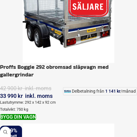
Proffs Boggie 292 obromsad släpvagn med
gallergrindar
42 900
kr
inkl. moms
Delbetalning från
1 141
kr
/månad
33 990
kr
inkl. moms
Lastutrymme: 292 x 142 x 92 cm
Totalvikt: 750 kg
BYGG DIN VAGN
-19%