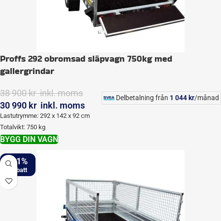
Proffs 292 obromsad släpvagn 750kg med
gallergrindar
38 900
kr
inkl. moms
Delbetalning från
1 044
kr
/månad
30 990
kr
inkl. moms
Lastutrymme: 292 x 142 x 92 cm
Totalvikt: 750 kg
BYGG DIN VAGN
-21%