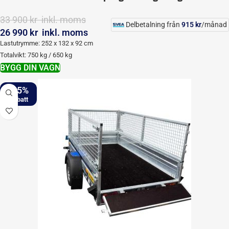
33 900
kr
‎ inkl. moms
Delbetalning från
915
kr
/månad
26 990
kr
‎ inkl. moms
Lastutrymme: 252 x 132 x 92 cm
Totalvikt: 750 kg / 650 kg
BYGG DIN VAGN
-25%