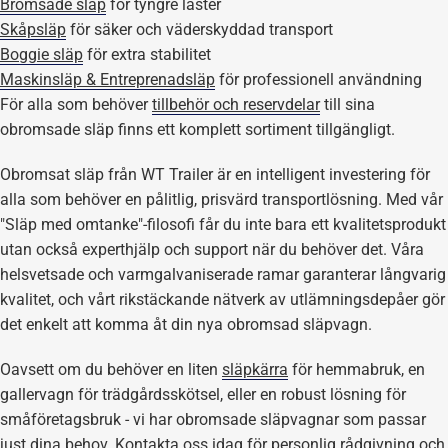
Bromsade släp
för tyngre laster
Skåpsläp
för säker och väderskyddad transport
Boggie släp
för extra stabilitet
Maskinsläp & Entreprenadsläp
för professionell användning
För alla som behöver
tillbehör och reservdelar
till sina
obromsade släp finns ett komplett sortiment tillgängligt.
Obromsat släp från WT Trailer är en intelligent investering för
alla som behöver en pålitlig, prisvärd transportlösning. Med vår
"Släp med omtanke"-filosofi får du inte bara ett kvalitetsprodukt
utan också experthjälp och support när du behöver det. Våra
helsvetsade och varmgalvaniserade ramar garanterar långvarig
kvalitet, och vårt rikstäckande nätverk av utlämningsdepåer gör
det enkelt att komma åt din nya obromsad släpvagn.
Oavsett om du behöver en liten
släpkärra
för hemmabruk, en
gallervagn för trädgårdsskötsel, eller en robust lösning för
småföretagsbruk - vi har obromsade släpvagnar som passar
just dina behov. Kontakta oss idag för personlig rådgivning och