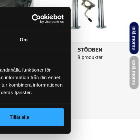
inkl.moms
Om
HJUL
STÖDBEN
9 produkter
exkl.moms
andahålla funktioner för
n information från din enhet
 tur kombinera informationen
deras tjänster.
Tillåt alla