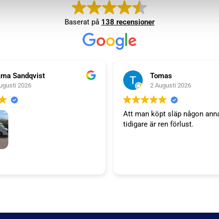
Baserat på
138 recensioner
ma Sandqvist
Tomas
ugusti 2026
2 Augusti 2026
Att man köpt släp någon ann
tidigare är ren förlust.
släp. Tack WT trailer för ett
 väl bemötande. Vi är super
a'S kök kommer bli succé.
Niklas