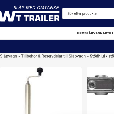
HEM
SLÄPVAGNAR
TIL
Släpvagn
»
Tillbehör & Reservdelar till Släpvagn
»
Stödhjul / st