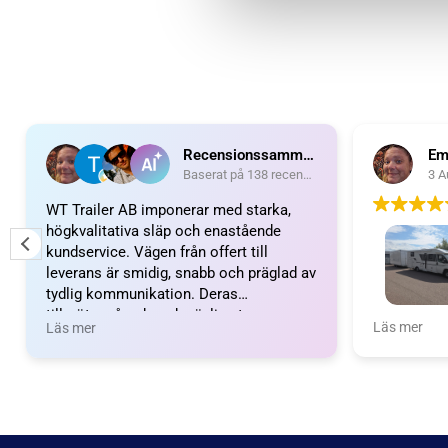
Recensionssammanfattning
Em
Baserat på 138 recensioner
3 A
WT Trailer AB imponerar med starka,
högkvalitativa släp och enastående
kundservice. Vägen från offert till
leverans är smidig, snabb och präglad av
tydlig kommunikation. Deras
tillmötesgående och vänliga team ger en
Wow vilket 
Läs mer
Läs mer
positiv upplevelse som gör kunder
fantastiskt
mycket nöjda och benägna att
nöjda. Emm
rekommendera dem.
Emma och 