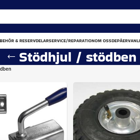
LBEHÖR & RESERVDELAR
SERVICE/REPARATION
OM OSS
DEPÅER
VANL
Stödhjul / stödben
ödben