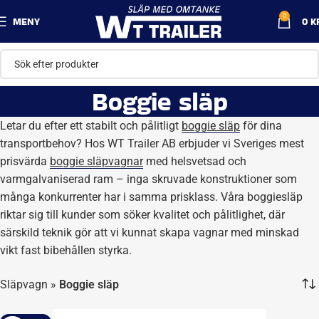
0
MENY
0
K
Boggie släp
Letar du efter ett stabilt och pålitligt
boggie släp
för dina
transportbehov? Hos WT Trailer AB erbjuder vi Sveriges mest
prisvärda
boggie släpvagnar
med helsvetsad och
varmgalvaniserad ram – inga skruvade konstruktioner som
många konkurrenter har i samma prisklass. Våra boggiesläp
riktar sig till kunder som söker kvalitet och pålitlighet, där
särskild teknik gör att vi kunnat skapa vagnar med minskad
vikt fast bibehållen styrka.
Släpvagn
»
Boggie släp