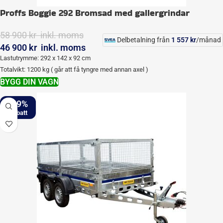
Proffs Boggie 292 Bromsad med gallergrindar
58 900
kr
inkl. moms
Delbetalning från
1 557
kr
/månad
46 900
kr
inkl. moms
Lastutrymme: 292 x 142 x 92 cm
Totalvikt: 1200 kg ( går att få tyngre med annan axel )
BYGG DIN VAGN
-19%