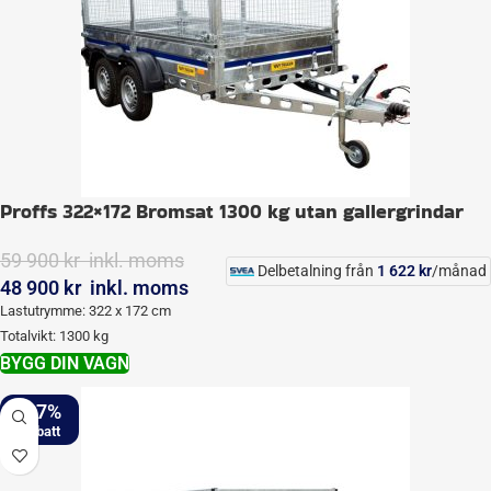
Proffs 322×172 Bromsat 1300 kg utan gallergrindar
59 900
kr
inkl. moms
Delbetalning från
1 622
kr
/månad
48 900
kr
inkl. moms
Lastutrymme: 322 x 172 cm
Totalvikt: 1300 kg
BYGG DIN VAGN
-17%