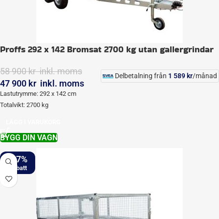
Proffs 292 x 142 Bromsat 2700 kg utan gallergrindar
58 900
kr
inkl. moms
Delbetalning från
1 589
kr
/månad
47 900
kr
inkl. moms
Lastutrymme: 292 x 142 cm
Totalvikt: 2700 kg
LÄGG I VARUKORG
BYGG DIN VAGN
-17%