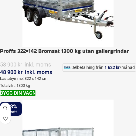
Proffs 322×142 Bromsat 1300 kg utan gallergrindar
58 900
kr
inkl. moms
Delbetalning från
1 622
kr
/månad
48 900
kr
inkl. moms
Lastutrymme: 322 x 142 cm
Totalvikt: 1300 kg
BYGG DIN VAGN
-18%