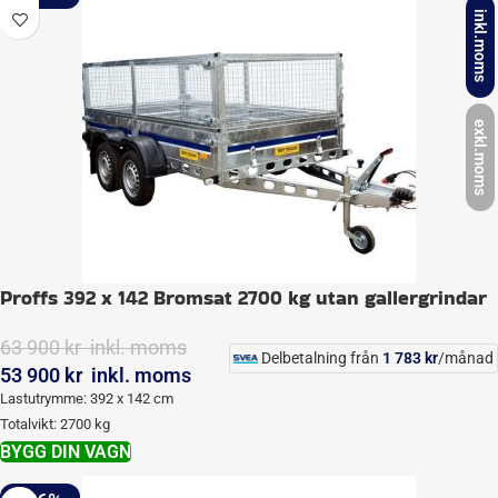
inkl.moms
exkl.moms
Proffs 392 x 142 Bromsat 2700 kg utan gallergrindar
63 900
kr
inkl. moms
Delbetalning från
1 783
kr
/månad
53 900
kr
inkl. moms
Lastutrymme: 392 x 142 cm
Totalvikt: 2700 kg
BYGG DIN VAGN