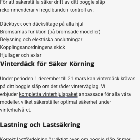
För att säkerställa säker drift av ditt boggie släp
rekommenderar vi regelbunden kontroll av:
Däcktryck och däckslitage på alla hjul
Bromsarnas funktion (på bromsade modeller)
Belysning och elektriska anslutningar
Kopplingsanordningens skick
Hjullager och axlar
Vinterdäck för Säker Körning
Under perioden 1 december till 31 mars kan vinterdäck krävas
på ditt boggie släp om det råder vinterväglag. Vi
erbjuder
kompletta vinterhjulspaket
anpassade för alla våra
modeller, vilket säkerställer optimal säkerhet under
vinterhalvåret.
Lastning och Lastsäkring
Korrekt lastfördelning är viktigt även om boggie släp är mer