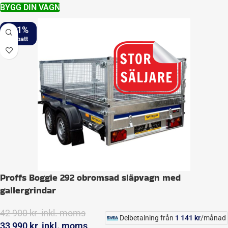
BYGG DIN VAGN
-21%
Proffs Boggie 292 obromsad släpvagn med
gallergrindar
42 900
kr
inkl. moms
Delbetalning från
1 141
kr
/månad
33 990
kr
inkl. moms