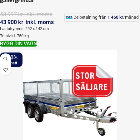
gallergrindar
53 997
kr
inkl. moms
Delbetalning från
1 460
kr
/månad
43 900
kr
inkl. moms
Lastutrymme: 292 x 142 cm
Totalvikt: 750 kg
BYGG DIN VAGN
-20%