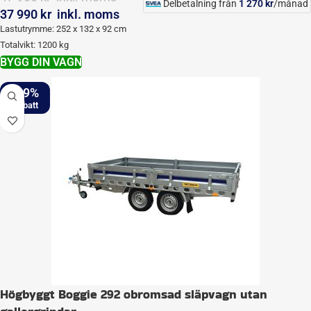
Delbetalning från
1 270
kr
/månad
37 990
kr
inkl. moms
Lastutrymme: 252 x 132 x 92 cm
Totalvikt: 1200 kg
BYGG DIN VAGN
-19%
Högbyggt Boggie 292 obromsad släpvagn utan