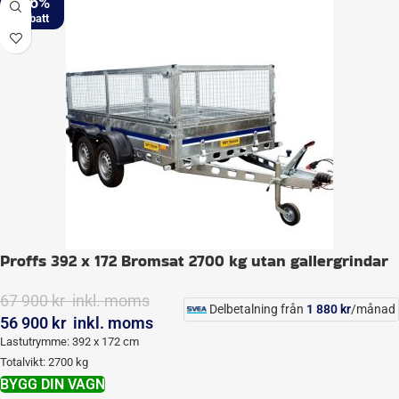
-16%
Proffs 392 x 172 Bromsat 2700 kg utan gallergrindar
67 900
kr
inkl. moms
Delbetalning från
1 880
kr
/månad
56 900
kr
inkl. moms
Lastutrymme: 392 x 172 cm
Totalvikt: 2700 kg
BYGG DIN VAGN