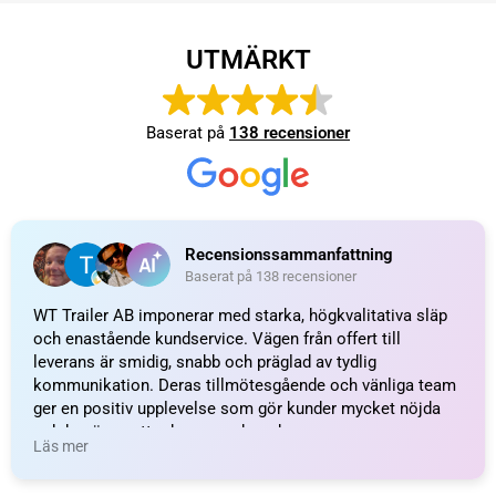
UTMÄRKT
Baserat på
138 recensioner
Recensionssammanfattning
Baserat på 138 recensioner
WT Trailer AB imponerar med starka, högkvalitativa släp
och enastående kundservice. Vägen från offert till
leverans är smidig, snabb och präglad av tydlig
kommunikation. Deras tillmötesgående och vänliga team
ger en positiv upplevelse som gör kunder mycket nöjda
och benägna att rekommendera dem.
Läs mer