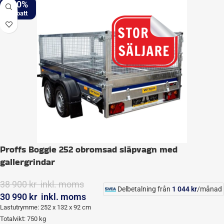
-20%
Proffs Boggie 252 obromsad släpvagn med
gallergrindar
38 900
kr
inkl. moms
Delbetalning från
1 044
kr
/månad
30 990
kr
inkl. moms
Lastutrymme: 252 x 132 x 92 cm
Totalvikt: 750 kg