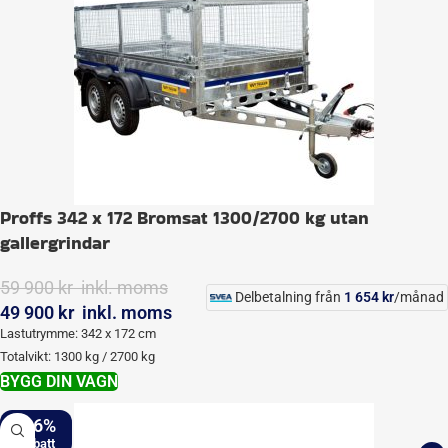
Proffs 342 x 172 Bromsat 1300/2700 kg utan
gallergrindar
59 900
kr
‎ inkl. moms
Delbetalning från
1 654
kr
/månad
49 900
kr
‎ inkl. moms
Lastutrymme: 342 x 172 cm
Totalvikt: 1300 kg / 2700 kg
BYGG DIN VAGN
-16%