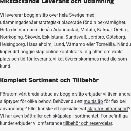
Rikstäckande Leverans och Utlämning
Vi levererar boggie släp över hela Sverige med
utlämningsdepåer strategiskt placerade för din bekvämlighet.
Hitta din närmaste depå i Arlandastad, Motala, Kalmar, Örebro,
Norrköping, Skövde, Eskilstuna, Sundsvall, Jordbro, Göteborg,
Helsingborg, Hässleholm, Lund, Värnamo eller Tomelilla. När du
köper ditt boggie släp online kontaktar vi dig alltid om exakt
plats och tid för leverans, vilket överenskommes med dig som
kund.
Komplett Sortiment och Tillbehör
Förutom vårt breda utbud av boggie släp erbjuder vi även andra
släptyper för olika behov. Behöver du ett
multisläp
för flexibel
användning? Eller kanske ett specialiserat
släp för biltransport
?
Vi har även
båttrailer
och
skåpsläp
i sortimentet. För befintliga
kunder erbjuder vi omfattande
tillbehör och reservdelar
.