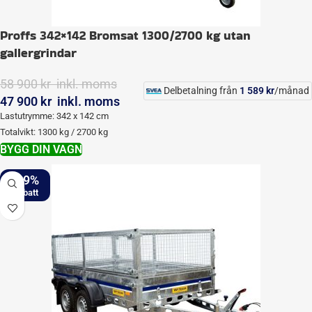
Proffs 342×142 Bromsat 1300/2700 kg utan
gallergrindar
58 900
kr
‎ inkl. moms
Delbetalning från
1 589
kr
/månad
47 900
kr
‎ inkl. moms
Lastutrymme: 342 x 142 cm
Totalvikt: 1300 kg / 2700 kg
BYGG DIN VAGN
-19%