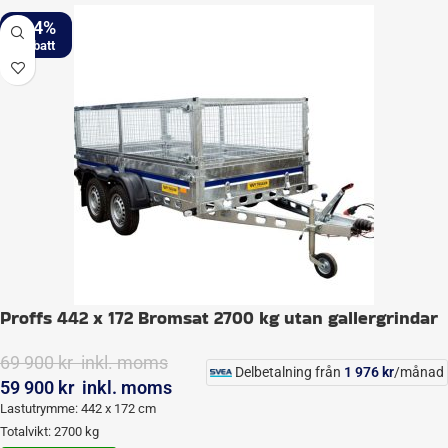
-14%
Proffs 442 x 172 Bromsat 2700 kg utan gallergrindar
69 900
kr
inkl. moms
Delbetalning från
1 976
kr
/månad
59 900
kr
inkl. moms
Lastutrymme: 442 x 172 cm
Totalvikt: 2700 kg