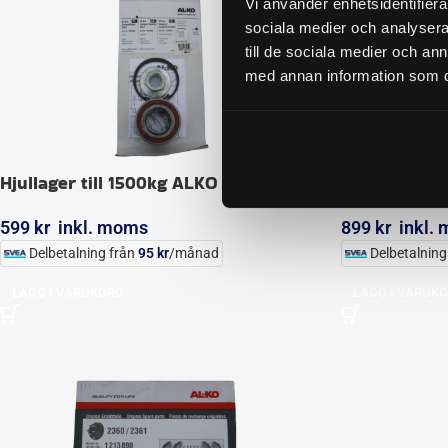
Vi använder enhetsidentifierar
sociala medier och analysera 
till de sociala medier och a
med annan information som du 
Hjullager till 1500kg ALKO axlar
Bromsbackar
599
kr
inkl. moms
899
kr
inkl.
Delbetalning från
95
kr
/månad
Delbetalning
LÄGG I VARUKORG
LÄGG I VARUK