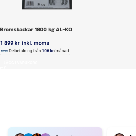
Bromsbackar 1800 kg AL-KO
1 899
kr
inkl. moms
Delbetalning från
106
kr
/månad
LÄGG I VARUKORG