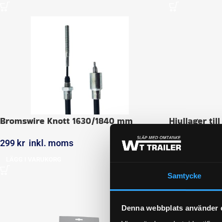
Bromswire Knott 1630/1840 mm
Hjullager til
(30x60x37) A
299
kr
inkl. moms
399
kr
inkl.
LÄGG I VARUKORG
LÄGG I VARUK
Samtycke
Denna webbplats använder 