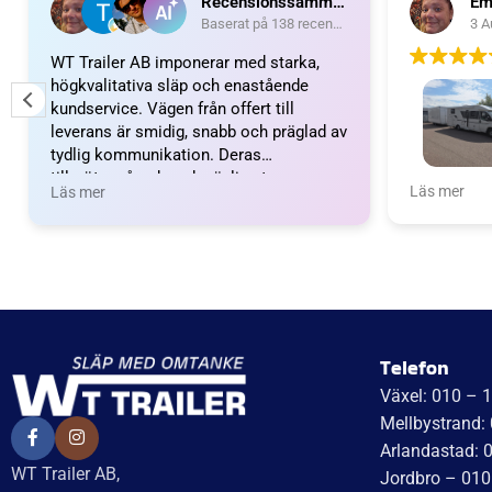
Recensionssammanfattning
Em
Baserat på 138 recensioner
3 A
WT Trailer AB imponerar med starka,
högkvalitativa släp och enastående
kundservice. Vägen från offert till
leverans är smidig, snabb och präglad av
tydlig kommunikation. Deras
tillmötesgående och vänliga team ger en
Wow vilket 
Läs mer
Läs mer
positiv upplevelse som gör kunder
fantastiskt
mycket nöjda och benägna att
nöjda. Emm
rekommendera dem.
Emma och 
Telefon
Växel: 010 – 
Mellbystrand:
Arlandastad: 
WT Trailer AB,
Jordbro – 010