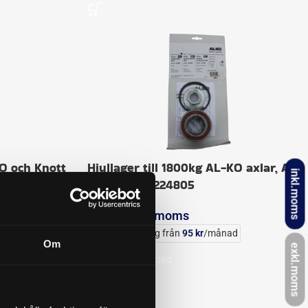
KO och Knott
Hjullager till 1800kg AL-KO axlar, AL-
inkl.moms
801
KO art nr: 1224805
599
kr
inkl. moms
Delbetalning från
95
kr
/månad
Om
exkl.moms
LÄGG I VARUKORG