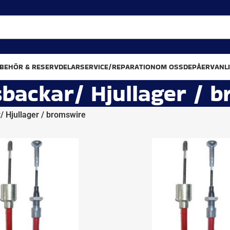
LBEHÖR & RESERVDELAR
SERVICE/REPARATION
OM OSS
DEPÅER
VANL
backar/ Hjullager / 
 Hjullager / bromswire