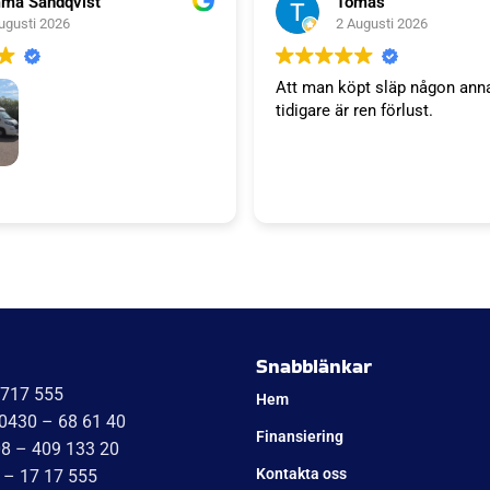
ma Sandqvist
Tomas
ugusti 2026
2 Augusti 2026
Att man köpt släp någon ann
tidigare är ren förlust.
släp. Tack WT trailer för ett
 väl bemötande. Vi är super
a'S kök kommer bli succé.
Niklas
Snabblänkar
1717 555
Hem
 0430 – 68 61 40
Finansiering
08 – 409 133 20
Kontakta oss
 – 17 17 555