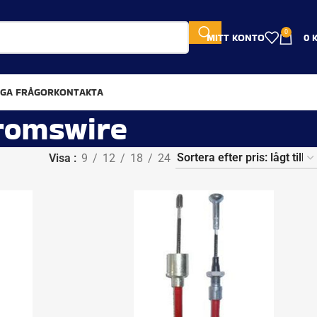
0
MITT KONTO
0
IGA FRÅGOR
KONTAKTA
bromswire
Visa
9
12
18
24