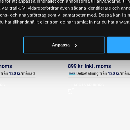
e för att anpassa innehållet och annonserna till användarna, tillh
vår trafik. Vi vidarebefordrar även sådana identifierare och anna
nnons- och analysföretag som vi samarbetar med. Dessa kan i sin
har tillhandahållit eller som de har samlat in när du har använt 
Anpassa
 750 kg AL-KO
Bromsbackar 1350 / 1500
 moms
899
kr
inkl. moms
 från
120
kr
/månad
Delbetalning från
120
kr
/mån
ORG
LÄGG I VARUKORG