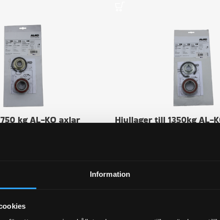
l 750 kg AL-KO axlar
Hjullager till 1350kg AL-
L-KO art nr: 1224800
axlar, AL-KO art nr: 1224
 moms
499
kr
inkl. moms
ORG
LÄGG I VARUKORG
Information
cookies