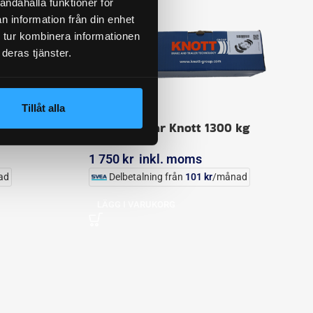
andahålla funktioner för
n information från din enhet
 tur kombinera informationen
deras tjänster.
Tillåt alla
 kg AL-KO
Bromsbackar Knott 1300 kg
1 750
kr
inkl. moms
ad
Delbetalning från
101
kr
/månad
LÄGG I VARUKORG