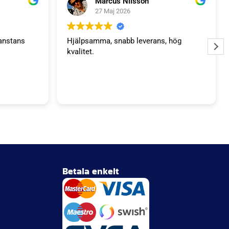
Marcus Nilsson
27 Maj 2026
anstans
Hjälpsamma, snabb leverans, hög
kvalitet.
Betala enkelt