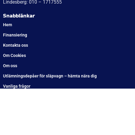
Lindesberg: 010 – 1717555
Snabblänkar
Hem
Finansiering
Kontakta oss
Om Cookies
Om oss
Utlämningsdepåer för släpvagn – hämta nära dig
Vanliga frågor
Blogg
Villkor
Integrationspolicy
Ångra köp