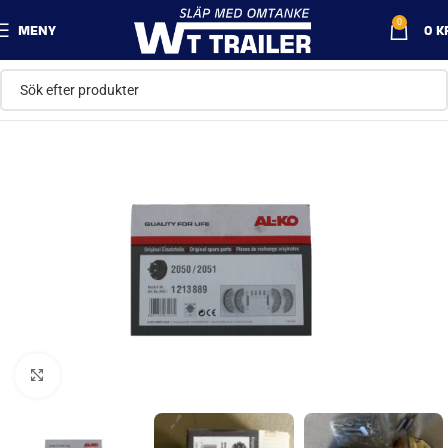
0
MENY
0
K
Klicka för att förstora