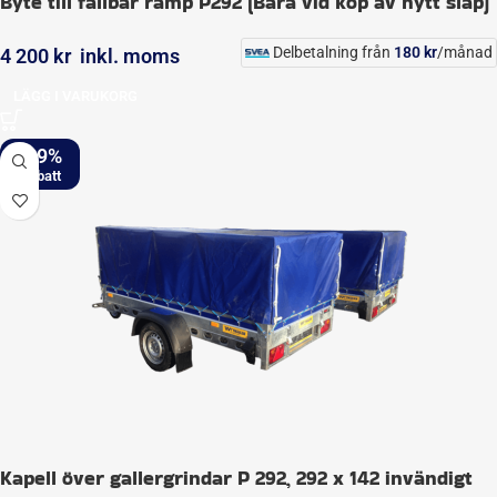
Byte till fällbar ramp P292 (Bara vid köp av nytt släp)
Delbetalning från
180
kr
/månad
4 200
kr
inkl. moms
LÄGG I VARUKORG
-19%
Kapell över gallergrindar P 292, 292 x 142 invändigt