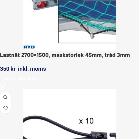
Lastnät 2700×1500, maskstorlek 45mm, tråd 3mm
350
kr
inkl. moms
LÄGG I VARUKORG