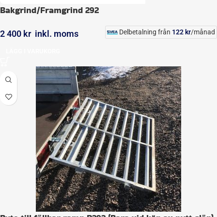
Bakgrind/Framgrind 292
Delbetalning från
122
kr
/månad
2 400
kr
inkl. moms
LÄGG I VARUKORG