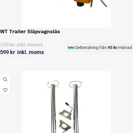
WT Trailer Släpvagnslås
799
kr
inkl. moms
Delbetalning från
95
kr
/månad
599
kr
inkl. moms
LÄGG I VARUKORG