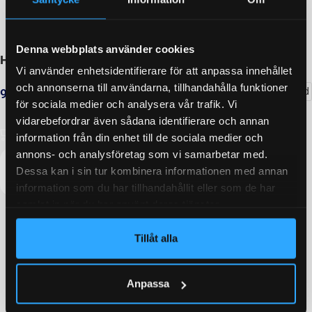
Denna webbplats använder cookies
Hjul 155/80R13 84N Westlake Trailer ST290
Vi använder enhetsidentifierare för att anpassa innehållet
och annonserna till användarna, tillhandahålla funktioner
Delbetalning från
128
kr
/månad
990
kr
inkl. moms
för sociala medier och analysera vår trafik. Vi
LÄGG I VARUKORG
vidarebefordrar även sådana identifierare och annan
information från din enhet till de sociala medier och
annons- och analysföretag som vi samarbetar med.
Dessa kan i sin tur kombinera informationen med annan
information som du har tillhandahållit eller som de har
samlat in när du har använt deras tjänster.
Tillåt alla
Anpassa