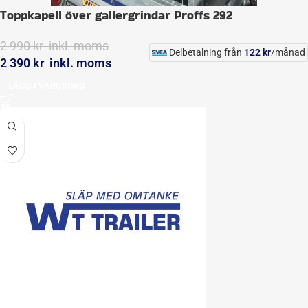
Toppkapell över gallergrindar Proffs 292
2 990
kr
inkl. moms
Delbetalning från
122
kr
/månad
2 390
kr
inkl. moms
LÄGG I VARUKORG