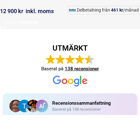
Delbetalning från
461
kr
/månad
12 900
kr
inkl. moms
LÄGG I VARUKORG
UTMÄRKT
Baserat på
138 recensioner
Recensionssammanfattning
Baserat på 138 recensioner
WT Trailer AB imponerar med starka, högkvalitativa släp
och enastående kundservice. Vägen från offert till
leverans är smidig, snabb och präglad av tydlig