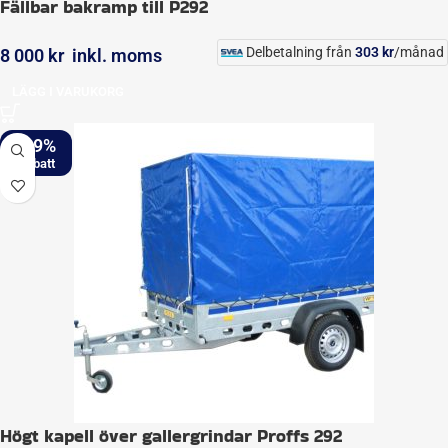
Fällbar bakramp till P292
Delbetalning från
303
kr
/månad
8 000
kr
inkl. moms
LÄGG I VARUKORG
-19%
Högt kapell över gallergrindar Proffs 292