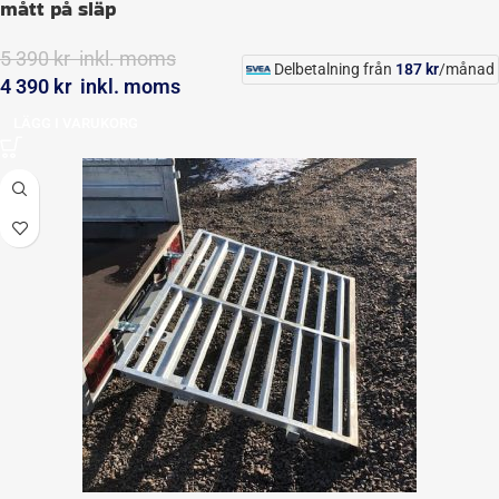
mått på släp
5 390
kr
inkl. moms
Delbetalning från
187
kr
/månad
4 390
kr
inkl. moms
LÄGG I VARUKORG