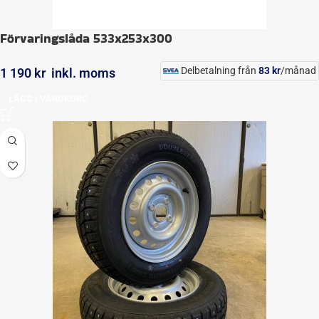
Förvaringslåda 533x253x300
Delbetalning från
83
kr
/månad
1 190
kr
inkl. moms
LÄGG I VARUKORG