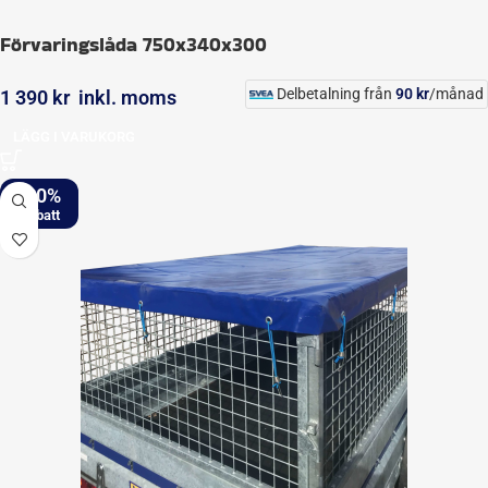
Förvaringslåda 750x340x300
Delbetalning från
90
kr
/månad
1 390
kr
inkl. moms
LÄGG I VARUKORG
-20%