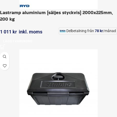
Lastramp aluminium (säljes styckvis) 2000x225mm,
200 kg
Delbetalning från
78
kr
/månad
1 011
kr
inkl. moms
LÄGG I VARUKORG