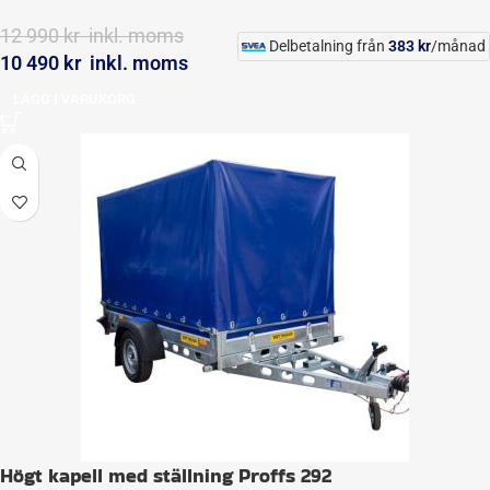
12 990
kr
inkl. moms
Delbetalning från
383
kr
/månad
10 490
kr
inkl. moms
LÄGG I VARUKORG
Högt kapell med ställning Proffs 292