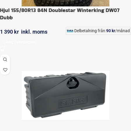
Hjul 155/80R13 84N Doublestar Winterking DW07
Dubb
Delbetalning från
90
kr
/månad
1 390
kr
inkl. moms
LÄGG I VARUKORG