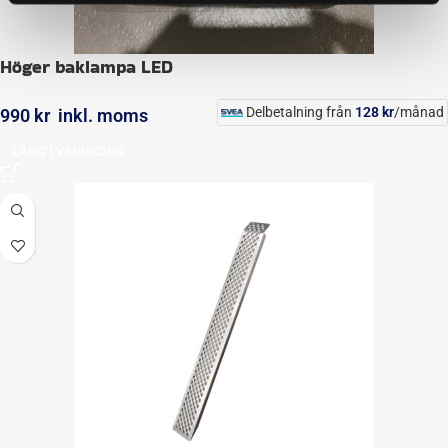
Höger baklampa LED
Delbetalning från
128
kr
/månad
990
kr
inkl. moms
LÄGG I VARUKORG