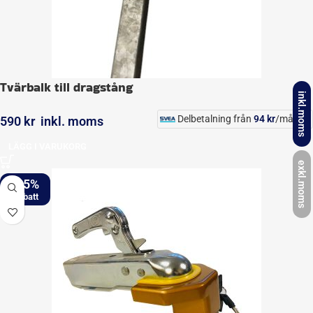
Tvärbalk till dragstång
inkl.moms
Delbetalning från
94
kr
/månad
590
kr
inkl. moms
LÄGG I VARUKORG
exkl.moms
-25%