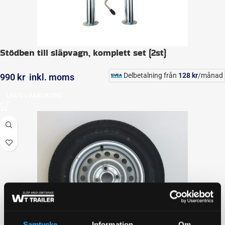
Stödben till släpvagn, komplett set (2st)
Delbetalning från
128
kr
/månad
990
kr
inkl. moms
LÄGG I VARUKORG
Samtycke
Information
Om