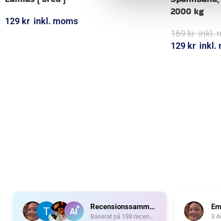
2000 kg
129
kr
inkl. moms
169
kr
inkl.
LÄGG I VARUKORG
129
kr
inkl
LÄGG I VARUK
Recensionssammanfattning
Em
Baserat på 138 recensioner
3 A