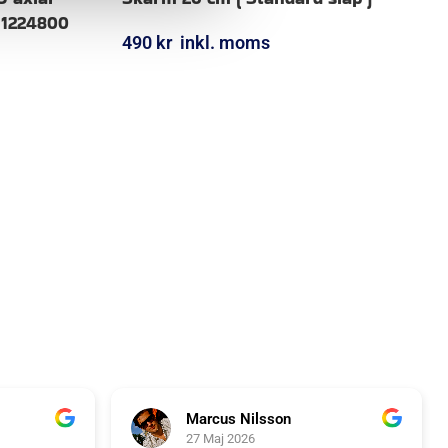
 1224800
490
kr
inkl. moms
LÄGG I VARUKORG
Marcus Nilsson
27 Maj 2026