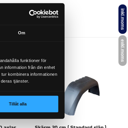
inkl.moms
0.5 kg
Om
exkl.moms
andahålla funktioner för
n information från din enhet
 tur kombinera informationen
deras tjänster.
Tillåt alla
O axlar
Skärm 20 cm ( Standard släp )