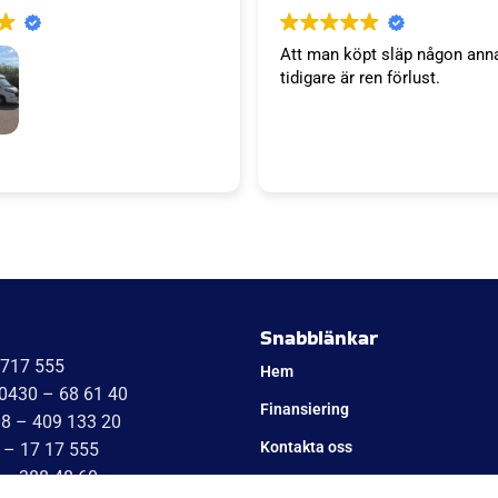
Att man köpt släp någon ann
tidigare är ren förlust.
släp. Tack WT trailer för ett
 väl bemötande. Vi är super
a'S kök kommer bli succé.
Niklas
Snabblänkar
1717 555
Hem
 0430 – 68 61 40
Finansiering
08 – 409 133 20
Kontakta oss
 – 17 17 555
 – 388 48 60
Om Cookies