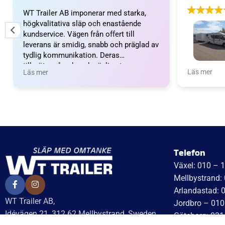
WT Trailer AB imponerar med starka,
högkvalitativa släp och enastående
kundservice. Vägen från offert till
leverans är smidig, snabb och präglad av
tydlig kommunikation. Deras
tillmötesgående och vänliga team ger en
Wow vilket 
Läs mer
Läs mer
positiv upplevelse som gör kunder
fantastiskt
mycket nöjda och benägna att
nöjda. Emm
rekommendera dem.
Emma och 
Telefon
Växel: 010 – 
Mellbystrand:
Arlandastad: 
WT Trailer AB,
Jordbro – 010
Idévägen 21, 312 62 Mellbystrand, Sweden
Göteborg: 031