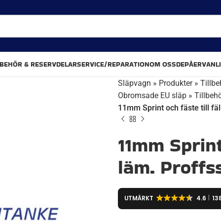
LBEHÖR & RESERVDELAR
SERVICE/REPARATION
OM OSS
DEPÅER
VANL
Släpvagn
»
Produkter
»
Tillbe
Obromsade EU släp
»
Tillbeh
11mm Sprint och fäste till fä
11mm Sprint 
läm. Proffs
UTMÄRKT
4.6
13