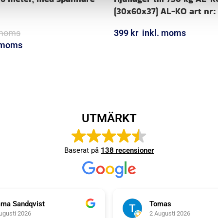
(30x60x37) AL-KO art nr:
 moms
399
kr
inkl. moms
. moms
LÄGG I VARUKORG
ORG
UTMÄRKT
Baserat på
138 recensioner
ma Sandqvist
Tomas
ugusti 2026
2 Augusti 2026