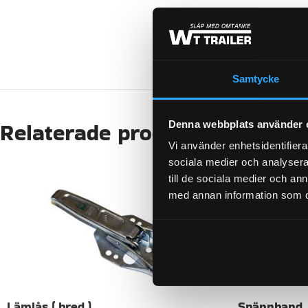
VIKT
Samtycke
Relaterade produkter
Denna webbplats använder 
Vi använder enhetsidentifierar
sociala medier och analysera 
-24%
till de sociala medier och a
med annan information som du 
Lämlås ( bred )
Spännband,