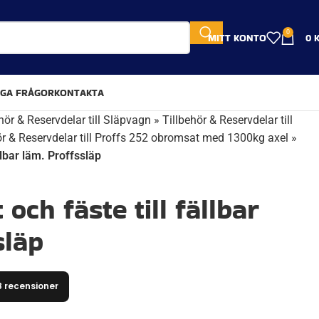
0
MITT KONTO
0
IGA FRÅGOR
KONTAKTA
hör & Reservdelar till Släpvagn
»
Tillbehör & Reservdelar till
ör & Reservdelar till Proffs 252 obromsat med 1300kg axel
»
llbar läm. Proffssläp
och fäste till fällbar
släp
8 recensioner