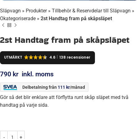
Släpvagn
»
Produkter
»
Tillbehör & Reservdelar till Släpvagn
»
Okategoriserade
»
2st Handtag fram på skåpsläpet
2st Handtag fram på skåpsläpet
UTMÄRKT
4.6
138 recensioner
790
kr
inkl. moms
Delbetalning från
111
kr
/månad
Gör så det blir enklare att förflytta runt skåp släpet med två
handtag på varje sida.