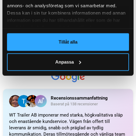
annons- och analysföretag som vi samarbetar med.
Dessa kan i sin tur kombinera informationen med annan
information som du har tillhandahållit eller som de har
samlat in när du har använt deras tjänster.
Tillåt alla
UTMÄRKT
Anpassa
Baserat på
138 recensioner
Recensionssammanfattning
Baserat på 138 recensioner
WT Trailer AB imponerar med starka, högkvalitativa släp
och enastående kundservice. Vägen från offert till
leverans är smidig, snabb och präglad av tydlig
kommunikation. Deras tillmötesgående och vänliga team