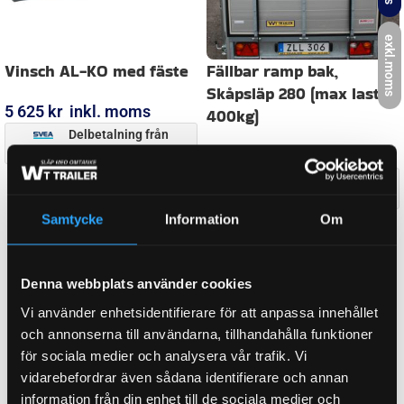
exkl.moms
Vinsch AL-KO med fäste
Fällbar ramp bak,
Skåpsläp 280 (max last
5 625
kr
inkl. moms
400kg)
Delbetalning från
226
kr
/månad
6 990
kr
inkl. moms
Delbetalning från
LÄGG I VARUKORG
270
kr
/månad
Samtycke
Information
Om
LÄGG I VARUKORG
Denna webbplats använder cookies
Vi använder enhetsidentifierare för att anpassa innehållet
och annonserna till användarna, tillhandahålla funktioner
för sociala medier och analysera vår trafik. Vi
vidarebefordrar även sådana identifierare och annan
information från din enhet till de sociala medier och