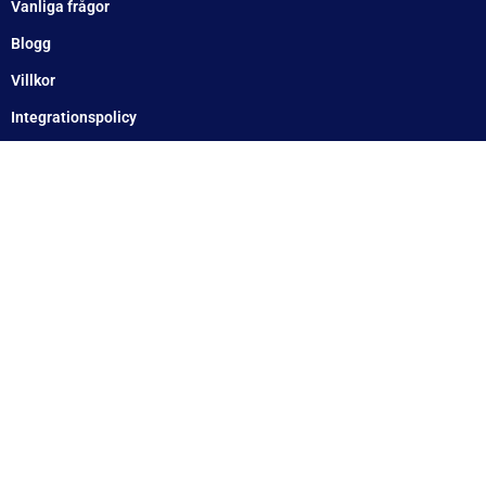
Fredag: 10–15:30
Lördag: Stängt
Söndag: Stängt
Måndag: 10–17
Tisdag: 10–17
Med reservation för eventuella felskrivningar
Telefon
Växel: 010 – 1717 555
Mellbystrand: 0430 – 68 61 40
Arlandastad: 08 – 409 133 20
Jordbro – 010 – 17 17 555
Göteborg: 031 – 388 48 60
Helsingborg: 042 – 453 12 40
Hässleholm: 0451 – 29 20 80
Kalmar: 010 – 17 17 555
Lund: 010 – 17 17 555
Skövde: 0500 – 78 05 10