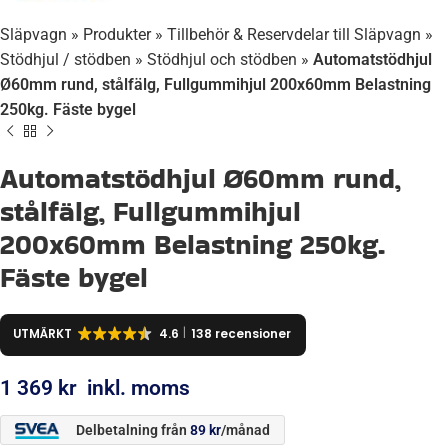
Släpvagn
»
Produkter
»
Tillbehör & Reservdelar till Släpvagn
»
Stödhjul / stödben
»
Stödhjul och stödben
»
Automatstödhjul
Ø60mm rund, stålfälg, Fullgummihjul 200x60mm Belastning
250kg. Fäste bygel
Automatstödhjul Ø60mm rund,
stålfälg, Fullgummihjul
200x60mm Belastning 250kg.
Fäste bygel
UTMÄRKT
4.6
138 recensioner
1 369
kr
inkl. moms
Delbetalning från
89
kr
/månad