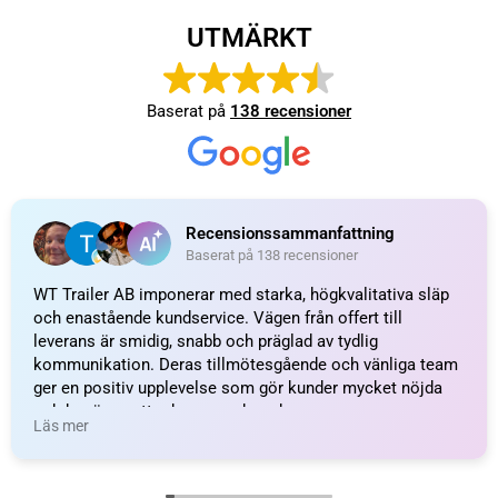
MAXBELASTNING
250 kg
WEIGHT
9,0 kg
KATEGORI:
Stödhjul till släpvagn
Ytterligare information
Recensioner (0)
Relaterade produkter