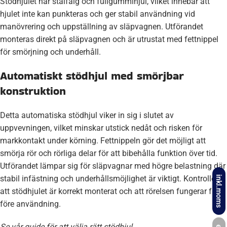
Stödhjulet har stålfälg och fullgummihjul, vilket innebär att
hjulet inte kan punkteras och ger stabil användning vid
manövrering och uppställning av släpvagnen. Utförandet
monteras direkt på släpvagnen och är utrustat med fettnippel
för smörjning och underhåll.
Automatiskt stödhjul med smörjbar
konstruktion
Detta automatiska stödhjul viker in sig i slutet av
uppvevningen, vilket minskar utstick nedåt och risken för
markkontakt under körning. Fettnippeln gör det möjligt att
smörja rör och rörliga delar för att bibehålla funktion över tid.
Utförandet lämpar sig för släpvagnar med högre belastning där
stabil infästning och underhållsmöjlighet är viktigt. Kontrollera
inkl.moms
att stödhjulet är korrekt monterat och att rörelsen fungerar fritt
före användning.
Se vår guide för att välja rätt stödhjul