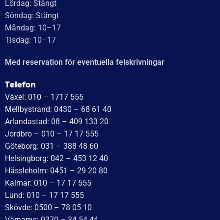
UTMÄRKT
Baserat på
138 recensioner
Recensionssammanfattning
Baserat på 138 recensioner
WT Trailer AB imponerar med starka, högkvalitativa släp
och enastående kundservice. Vägen från offert till
leverans är smidig, snabb och präglad av tydlig
kommunikation. Deras tillmötesgående och vänliga team
ger en positiv upplevelse som gör kunder mycket nöjda
och benägna att rekommendera dem.
Läs mer