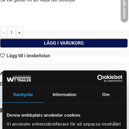
exkl.moms
LÄGG I VARUKORG
Lägg till i önskelistan
Artikelnr:
6659018
Dela:
Samtycke
Information
Om
Beskrivning
Denna webbplats använder cookies
MATERIAL
Stålfälg
Vi använder enhetsidentifierare för att anpassa innehållet