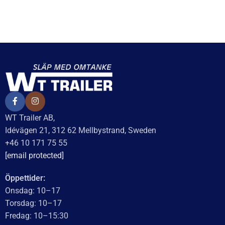
Vev till stödben
Stödhjul Ø48mm med
stålfälg. Fullgummihjul
299
kr
inkl. moms
200x50mm. Belastning
300kg
LÄGG I VARUKORG
648
kr
inkl. moms
Delbetalning från
99
kr
/månad
LÄGG I VARUKORG