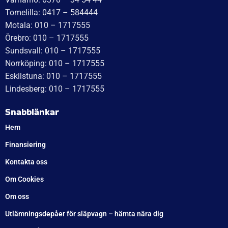
WT Trailer AB,
Idévägen 21, 312 62 Mellbystrand, Sweden
+46 10 171 75 55
[email protected]
Öppettider:
Onsdag: 10–17
Torsdag: 10–17