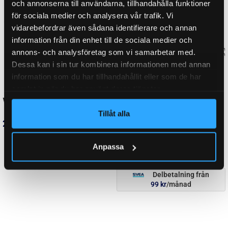
och annonserna till användarna, tillhandahålla funktioner
för sociala medier och analysera vår trafik. Vi
TOTALLÄNGD
1040 mm
vidarebefordrar även sådana identifierare och annan
information från din enhet till de sociala medier och
annons- och analysföretag som vi samarbetar med.
Dessa kan i sin tur kombinera informationen med annan
DIAMETER, YTTER
60,00 mm
information som du har tillhandahållit eller som de har
samlat in när du har använt deras tjänster.
016013001, 016013007, 016013041,
Tillåt alla
ORGINALNUMMER
016013059, 21.101-06, 40104, 40136,
42709
Anpassa
DÄCKDIMENSION
200×60
LÄNGD
550,00 mm