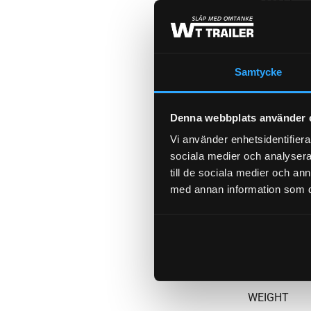
CC-MÅTT
AXEL B-MÅT
Samtycke
Denna webbplats använder 
AXEL A-MÅT
Vi använder enhetsidentifierar
sociala medier och analysera 
till de sociala medier och a
TOTALVIKT
med annan information som du 
FABRIKAT / 
WEIGHT