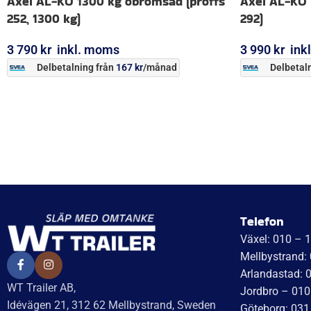
Axel AL-KO 1300 kg obromsad (proffs
Axel AL-KO 
252, 1300 kg)
292)
3 790
kr
inkl. moms
3 990
kr
ink
Delbetalning från
167
kr
/månad
Delbetaln
LÄGG I VARUKORG
LÄGG I VARUK
Telefon
Växel: 010 – 
Mellbystrand:
Arlandastad: 
WT Trailer AB,
Jordbro – 010
Idévägen 21, 312 62 Mellbystrand, Sweden
Göteborg: 031