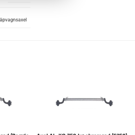
läpvagnsaxel