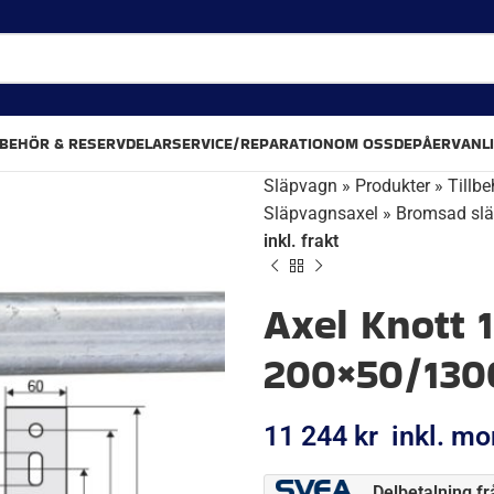
LBEHÖR & RESERVDELAR
SERVICE/REPARATION
OM OSS
DEPÅER
VANL
Släpvagn
»
Produkter
»
Tillbe
Släpvagnsaxel
»
Bromsad sl
inkl. frakt
Axel Knott 
200×50/1300
11 244
kr
inkl. m
Delbetalning f