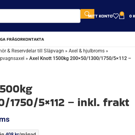
0
MITT KONTO
0
IGA FRÅGOR
KONTAKTA
hör & Reservdelar till Släpvagn
»
Axel & hjulbroms
»
äpvagnsaxel
»
Axel Knott 1500kg 200×50/1300/1750/5×112 –
1500kg
/1750/5×112 – inkl. frakt
oms
rån
408
kr
/månad