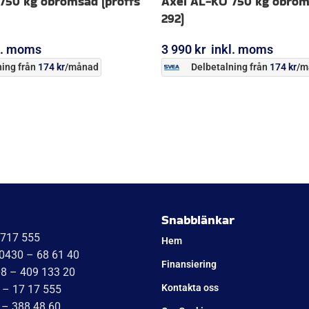
750 kg obromsad (proffs
Axel AL-KO 750 kg obrom
292)
l. moms
3 990
kr
inkl. moms
ing från
174
kr
/månad
Delbetalning från
174
kr
/m
ORG
LÄGG I VARUKORG
Snabblänkar
1717 555
Hem
 0430 – 68 61 40
Finansiering
08 – 409 133 20
Kontakta oss
 – 17 17 555
 – 388 48 60