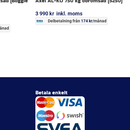
sad (Boggie
Axel AL-KO 750 kg obromsad (S250)
3 990
kr
inkl. moms
Delbetalning från
174
kr
/månad
ånad
LÄGG I VARUKORG
Betala enkelt