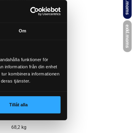
inkl.moms
, 260,00 mm
1750 mm
exkl.moms
Om
1300 mm
andahålla funktioner för
n information från din enhet
 tur kombinera informationen
1500 kg
deras tjänster.
KNOTT
Tillåt alla
68,2 kg