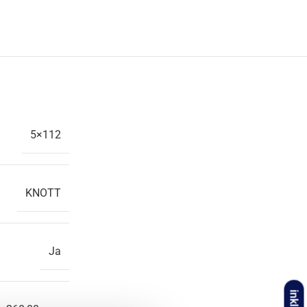
5×112
KNOTT
Ja