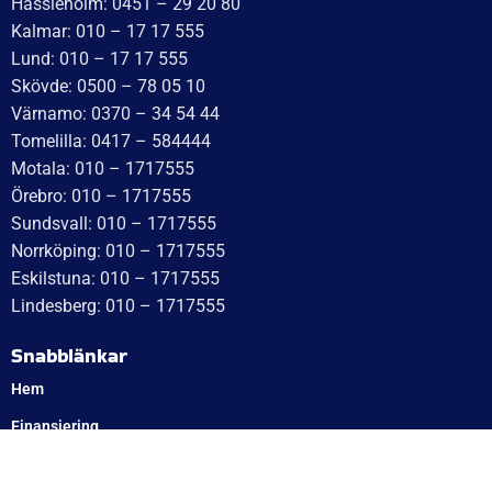
[email protected]
Öppettider:
Onsdag: 10–17
Torsdag: 10–17
Fredag: 10–15:30
Lördag: Stängt
Söndag: Stängt
Måndag: 10–17
Tisdag: 10–17
Med reservation för eventuella felskrivningar
Telefon
Växel: 010 – 1717 555
Mellbystrand: 0430 – 68 61 40
Arlandastad: 08 – 409 133 20
Jordbro – 010 – 17 17 555