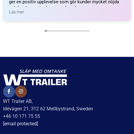
Ajba/Jokon/Radex 5-pol
37
kr
inkl. moms
vänster/gul, utvändig
låsning
LÄGG I VARUKORG
60
kr
inkl. moms
LÄGG I VARUKORG
UTMÄRKT
Baserat på
138 recensioner
Recensionssammanfattning
Baserat på 138 recensioner
WT Trailer AB imponerar med starka, högkvalitativa släp
och enastående kundservice. Vägen från offert till