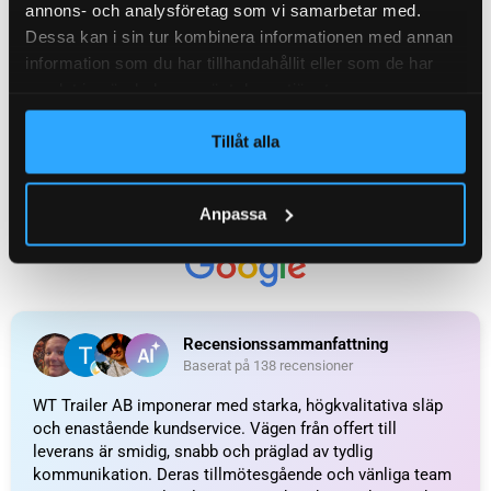
annons- och analysföretag som vi samarbetar med.
Dessa kan i sin tur kombinera informationen med annan
Ytterligare information
information som du har tillhandahållit eller som de har
samlat in när du har använt deras tjänster.
Recensioner (0)
Tillåt alla
Relaterade produkter
Anpassa
Smartkabel 2-ledadx0,75
Bajonettkontakt