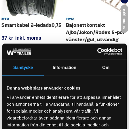
FÄRG
Grön, Silver, Svart
exkl.moms
ANSLUTNINGSTYP
Bajonett 5-pol.
ORGINALNUMMER
1191-13226, 61-1191-13226
Samtycke
Information
Om
FABRIKAT / PASSAR TILL
AJBA, JOKON
Denna webbplats använder cookies
Vi använder enhetsidentifierare för att anpassa innehållet
WEIGHT
0,060 kg
och annonserna till användarna, tillhandahålla funktioner
för sociala medier och analysera vår trafik. Vi
vidarebefordrar även sådana identifierare och annan
information från din enhet till de sociala medier och
KATEGORI:
Kabel