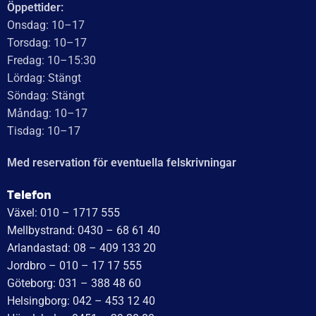
leverans är smidig, snabb och präglad av tydlig
kommunikation. Deras tillmötesgående och vänliga team
ger en positiv upplevelse som gör kunder mycket nöjda
och benägna att rekommendera dem.
Läs mer
WT Trailer AB,
Idévägen 21, 312 62 Mellbystrand, Sweden
+46 10 171 75 55