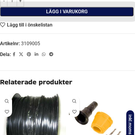
LÄGG I VARUKORG
Lägg till i önskelistan
Artikelnr:
3109005
Dela:
Beskrivning
SIDA
Höger
FABRIKAT
Ajba, Jokon
inkl.moms