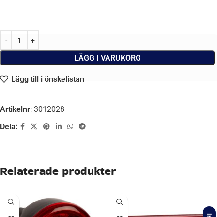
LÄGG I VARUKORG
Lägg till i önskelistan
Artikelnr:
3012028
Dela:
Ytterligare information
VIKT
1.332 kg
Recensioner (0)