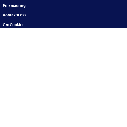
Finansiering
Kontakta oss
Om Cookies
Om oss
Utlämningsdepåer för släpvagn – hämta nära dig
Vanliga frågor
Blogg
Villkor
Integrationspolicy
Ångra köp
Mitt konto
Betala enkelt