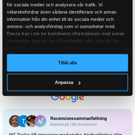
1 313
kr
inkl. moms
Delbetalning från
för sociala medier och analysera vår trafik. Vi
78
kr
/månad
Delbetalning från
vidarebefordrar även sådana identifierare och annan
87
kr
/månad
information från din enhet till de sociala medier och
LÄGG I VARUKORG
annons- och analysföretag som vi samarbetar med.
LÄGG I VARUKORG
Dessa kan i sin tur kombinera informationen med annan
information som du har tillhandahållit eller som de har
samlat in när du har använt deras tjänster.
Tillåt alla
UTMÄRKT
Anpassa
Baserat på
138 recensioner
Recensionssammanfattning
Baserat på 138 recensioner