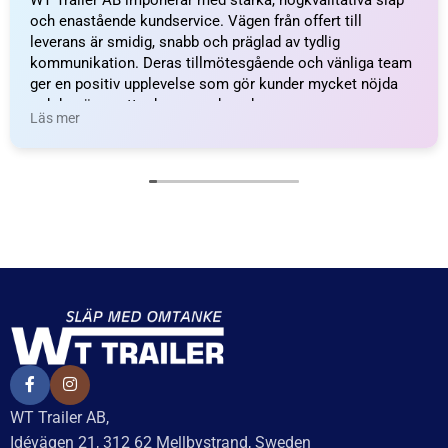
WT Trailer AB imponerar med starka, högkvalitativa släp
och enastående kundservice. Vägen från offert till
leverans är smidig, snabb och präglad av tydlig
kommunikation. Deras tillmötesgående och vänliga team
ger en positiv upplevelse som gör kunder mycket nöjda
och benägna att rekommendera dem.
Läs mer
WT Trailer AB,
Idévägen 21, 312 62 Mellbystrand, Sweden