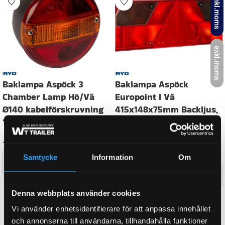
inkl.moms
Relaterade produkter
exkl.moms
Baklampa Aspöck 3
Baklampa Aspöck
Samtycke
Information
Om
Chamber Lamp Hö/Vä
Europoint I Vä
Ø140 kabelförskruvning
415x148x75mm Backljus,
Denna webbplats använder cookies
11
reflex, dimljus, 7 pol.
ASS2
Vi använder enhetsidentifierare för att anpassa innehållet
1 013
kr
inkl. moms
och annonserna till användarna, tillhandahålla funktioner