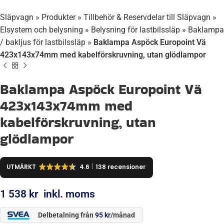
Släpvagn
»
Produkter
»
Tillbehör & Reservdelar till Släpvagn
»
Elsystem och belysning
»
Belysning för lastbilssläp
»
Baklampa
/ bakljus för lastbilssläp
»
Baklampa Aspöck Europoint Vä
423x143x74mm med kabelförskruvning, utan glödlampor
Baklampa Aspöck Europoint Vä
423x143x74mm med
kabelförskruvning, utan
glödlampor
UTMÄRKT
4.6
138 recensioner
1 538
kr
inkl. moms
Delbetalning från
95
kr
/månad