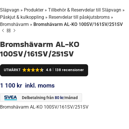
Släpvagn
»
Produkter
»
Tillbehör & Reservdelar till Släpvagn
»
Påskjut & kulkoppling
»
Reservdelar till påskjutsbroms
»
Bromshävarm
»
Bromshävarm AL-KO 100SV/161SV/251SV
Bromshävarm AL-KO
100SV/161SV/251SV
UTMÄRKT
4.6
138 recensioner
1 100
kr
inkl. moms
Delbetalning från
80
kr
/månad
Bromshävarm AL-KO 100SV/161SV/251SV