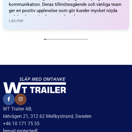
kommunikation. Deras tillmötesgående och vänliga team
ger en positiv upplevelse som gör kunder mycket nöjda
och benägna att rekommendera dem.
Läs mer
WT Trailer AB,
Idévägen 21, 312 62 Mellbystrand, Sweden
+46 10 171 75 55
[email protected]