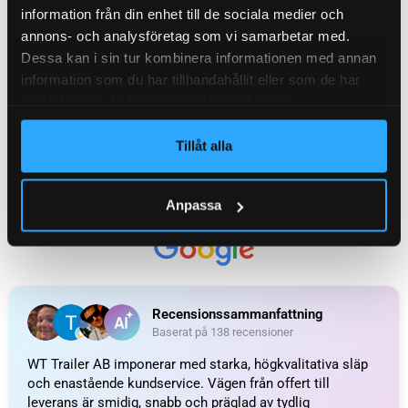
information från din enhet till de sociala medier och
annons- och analysföretag som vi samarbetar med.
Dessa kan i sin tur kombinera informationen med annan
information som du har tillhandahållit eller som de har
samlat in när du har använt deras tjänster.
Tillåt alla
UTMÄRKT
Anpassa
Baserat på
138 recensioner
Recensionssammanfattning
Baserat på 138 recensioner
WT Trailer AB imponerar med starka, högkvalitativa släp
och enastående kundservice. Vägen från offert till
leverans är smidig, snabb och präglad av tydlig