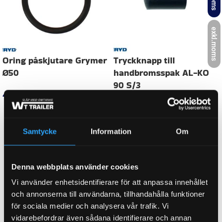
exkl.moms
Oring påskjutare Grymer
Tryckknapp till
Ø50
handbromsspak AL-KO
90 S/3
40
kr
inkl. moms
82
kr
inkl. moms
LÄGG I VARUKORG
LÄGG I VARUKORG
Samtycke
Information
Om
Denna webbplats använder cookies
Vi använder enhetsidentifierare för att anpassa innehållet
och annonserna till användarna, tillhandahålla funktioner
för sociala medier och analysera vår trafik. Vi
vidarebefordrar även sådana identifierare och annan