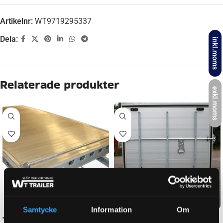
Artikelnr:
WT9719295337
Dela:
inkl.moms
Beskrivning
Teknisk specifikation:
exkl.moms
– bakljus
– nummerplåtsbelysning
– STOP-ljus
– blinkers
– dimljus
– reflex
– backljus
– driftstemperatur: – 40°C till +55°C
– Lampan är motståndskraftig mot alla väderförhållanden
– lampan är helt lufttät
Samtycke
Information
Om