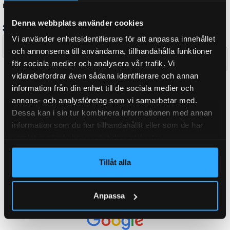
Denna webbplats använder cookies
Relaterade produkter
Vi använder enhetsidentifierare för att anpassa innehållet
och annonserna till användarna, tillhandahålla funktioner
för sociala medier och analysera vår trafik. Vi
vidarebefordrar även sådana identifierare och annan
information från din enhet till de sociala medier och
annons- och analysföretag som vi samarbetar med.
Dessa kan i sin tur kombinera informationen med annan
information som du har tillhandahållit eller som de har
samlat in när du har använt deras tjänster.
Tillåt alla
Justerbart hjulstopp (
Fällbar ramp bak,
monterad )
Skåpsläp 250 (max last
400kg)
Anpassa
3 100
kr
inkl. moms
6 990
kr
inkl. moms
Delbetalning från
145
kr
/månad
Delbetalning från