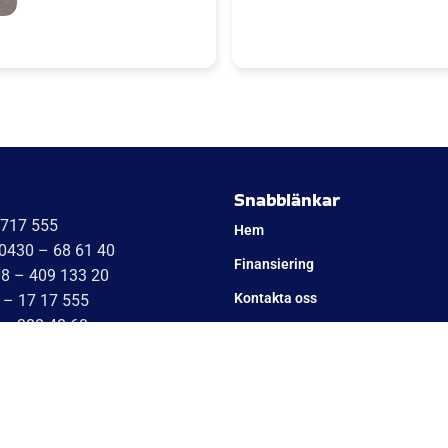
släp. Tack WT trailer för ett
 väl bemötande. Vi är super
a'S kök kommer bli succé.
Niklas
Snabblänkar
1717 555
Hem
 0430 – 68 61 40
Finansiering
08 – 409 133 20
Kontakta oss
 – 17 17 555
 – 388 48 60
Om Cookies
042 – 453 12 40
Om oss
451 – 29 20 80
 17 17 555
Utlämningsdepåer för släpvagn –
7 17 555
Vanliga frågor