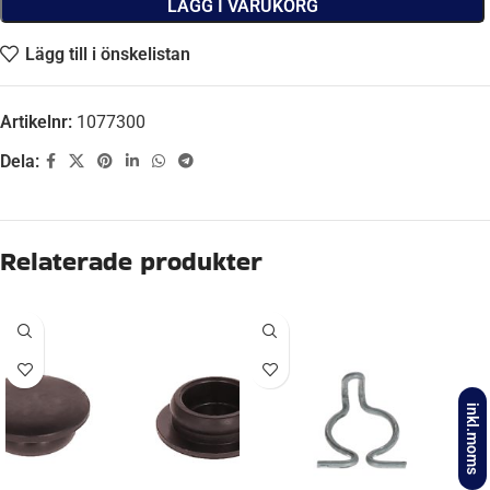
LÄGG I VARUKORG
Lägg till i önskelistan
Artikelnr:
1077300
Dela:
Beskrivning
FABRIKAT
BPW, HUMBAUR, PEITZ, WAP
EBG 10 U, EBG 12 U, EBG 8.5 U, R234-76,
BROMS-
T090PS, T091PS, TSV121P, TSV122P, TSV200P,
inkl.moms
ID
TSV201P, TSV222P, W-234-RS, W-235-RS