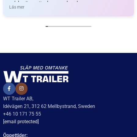
69
kr
inkl. moms
31
kr
inkl. moms
LÄGG I VARUKORG
LÄGG I VARUKORG
UTMÄRKT
Baserat på
138 recensioner
Recensionssammanfattning
Baserat på 138 recensioner
WT Trailer AB imponerar med starka, högkvalitativa släp
och enastående kundservice. Vägen från offert till
leverans är smidig, snabb och präglad av tydlig
kommunikation. Deras tillmötesgående och vänliga team