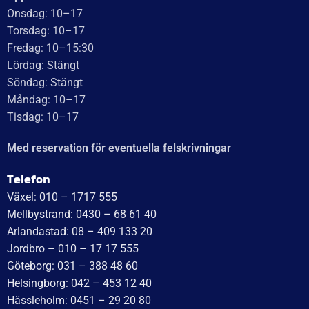
ger en positiv upplevelse som gör kunder mycket nöjda
och benägna att rekommendera dem.
Läs mer
WT Trailer AB,
Idévägen 21, 312 62 Mellbystrand, Sweden
+46 10 171 75 55
[email protected]