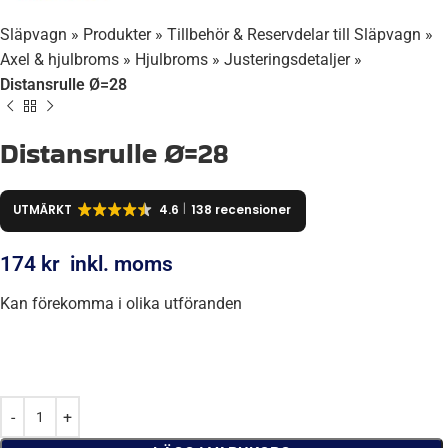
Släpvagn
»
Produkter
»
Tillbehör & Reservdelar till Släpvagn
»
Axel & hjulbroms
»
Hjulbroms
»
Justeringsdetaljer
»
Distansrulle Ø=28
Distansrulle Ø=28
UTMÄRKT
4.6
138 recensioner
174
kr
inkl. moms
Kan förekomma i olika utföranden