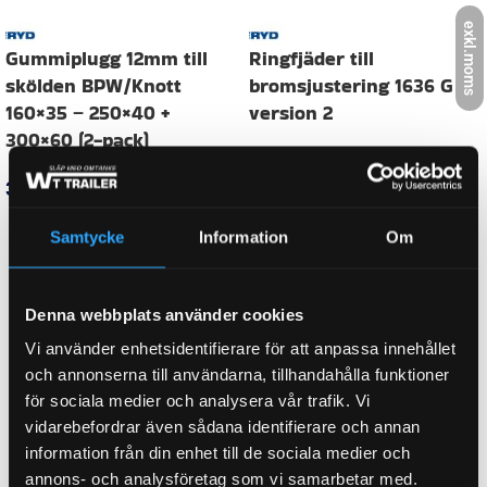
exkl.moms
HJULBROMSDIMENSION
230×40, 230×50
1030974188, 403023, 80053,
ORGINALNUMMER
P403023
Samtycke
Information
Om
FABRIKAT / PASSAR TILL
BPW, PEITZ, WAP
Denna webbplats använder cookies
WEIGHT
0,120 kg
Vi använder enhetsidentifierare för att anpassa innehållet
och annonserna till användarna, tillhandahålla funktioner
för sociala medier och analysera vår trafik. Vi
KATEGORI:
Justeringsdetaljer
vidarebefordrar även sådana identifierare och annan
information från din enhet till de sociala medier och
annons- och analysföretag som vi samarbetar med.