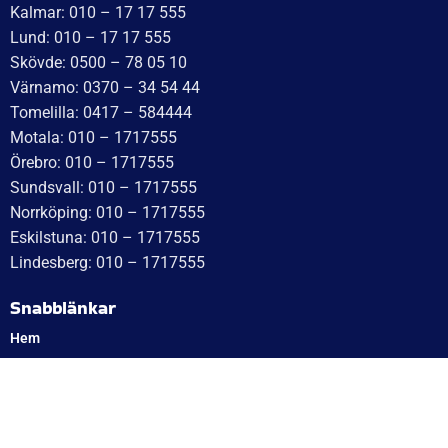
Öppettider:
Onsdag: 10–17
Torsdag: 10–17
Fredag: 10–15:30
Lördag: Stängt
Söndag: Stängt
Måndag: 10–17
Tisdag: 10–17
Med reservation för eventuella felskrivningar
Telefon
Växel: 010 – 1717 555
Mellbystrand: 0430 – 68 61 40
Arlandastad: 08 – 409 133 20
Jordbro – 010 – 17 17 555
Göteborg: 031 – 388 48 60
Helsingborg: 042 – 453 12 40
Hässleholm: 0451 – 29 20 80