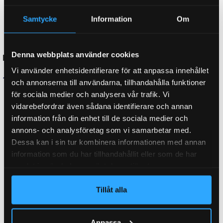
Samtycke
Information
Om
Denna webbplats använder cookies
Vi använder enhetsidentifierare för att anpassa innehållet
och annonserna till användarna, tillhandahålla funktioner
för sociala medier och analysera vår trafik. Vi
vidarebefordrar även sådana identifierare och annan
information från din enhet till de sociala medier och
Lämlås ( bred )
Sprint till fällbar läm
annons- och analysföretag som vi samarbetar med.
11mm
Dessa kan i sin tur kombinera informationen med annan
129
kr
inkl. moms
information som du har tillhandahållit eller som de har
129
kr
inkl. moms
samlat in när du har använt deras tjänster.
LÄGG I VARUKORG
LÄGG I VARUKORG
Tillåt alla
Anpassa