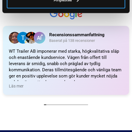
UTMÄRKT
Baserat på
138 recensioner
Recensionssammanfattning
Baserat på 138 recensioner
WT Trailer AB imponerar med starka, högkvalitativa släp
och enastående kundservice. Vägen från offert till
leverans är smidig, snabb och präglad av tydlig
kommunikation. Deras tillmötesgående och vänliga team
ger en positiv upplevelse som gör kunder mycket nöjda
och benägna att rekommendera dem.
Läs mer