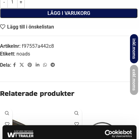
LÄGG I VARUKORG
Lägg till i önskelistan
inkl.moms
Artikelnr:
f97557a442c8
Etikett:
noads
Dela:
exkl.moms
Beskrivning
Säljes ren från kulhanske,tipplås och stödhjulsfäste.
Ytterligare information
Relaterade produkter