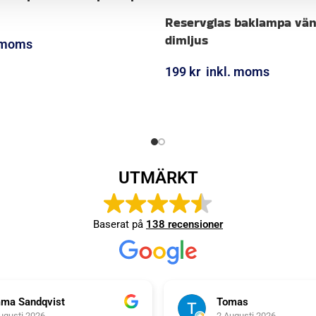
Reservglas baklampa vä
dimljus
. moms
ORG
199
kr
inkl. moms
LÄGG I VARUKORG
UTMÄRKT
Baserat på
138 recensioner
ma Sandqvist
Tomas
ugusti 2026
2 Augusti 2026