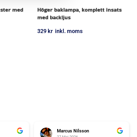
nster med
Höger baklampa, komplett insats
med backljus
329
kr
inkl. moms
LÄGG I VARUKORG
Marcus Nilsson
27 Maj 2026