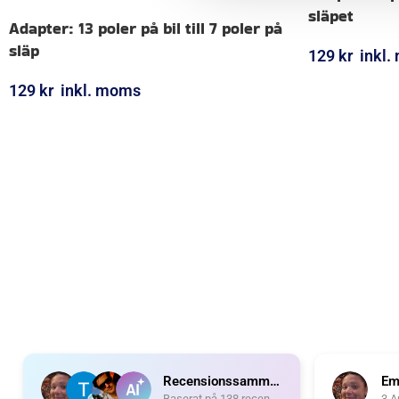
släpet
Adapter: 13 poler på bil till 7 poler på
släp
129
kr
inkl
LÄGG I VARUK
129
kr
inkl. moms
LÄGG I VARUKORG
Recensionssammanfattning
Em
Baserat på 138 recensioner
3 A