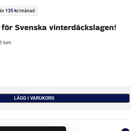
rån
135
kr
/månad
för Svenska vinterdäckslagen!
3 tum
LÄGG I VARUKORG