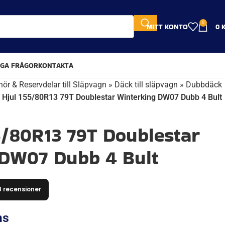
0
MITT KONTO
0
IGA FRÅGOR
KONTAKTA
hör & Reservdelar till Släpvagn
»
Däck till släpvagn
»
Dubbdäck
t Hjul 155/80R13 79T Doublestar Winterking DW07 Dubb 4 Bult
55/80R13 79T Doublestar
 DW07 Dubb 4 Bult
8 recensioner
ms