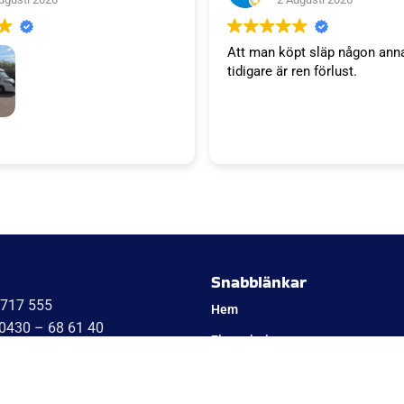
Att man köpt släp någon ann
tidigare är ren förlust.
släp. Tack WT trailer för ett
 väl bemötande. Vi är super
a'S kök kommer bli succé.
Niklas
Snabblänkar
1717 555
Hem
 0430 – 68 61 40
Finansiering
08 – 409 133 20
Kontakta oss
 – 17 17 555
 – 388 48 60
Om Cookies