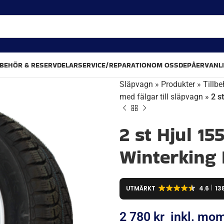
LBEHÖR & RESERVDELAR
SERVICE/REPARATION
OM OSS
DEPÅER
VANL
Släpvagn
»
Produkter
»
Tillbe
med fälgar till släpvagn
»
2 s
2 st Hjul 1
Winterking
UTMÄRKT
4.6
13
2 780
kr
inkl. mo