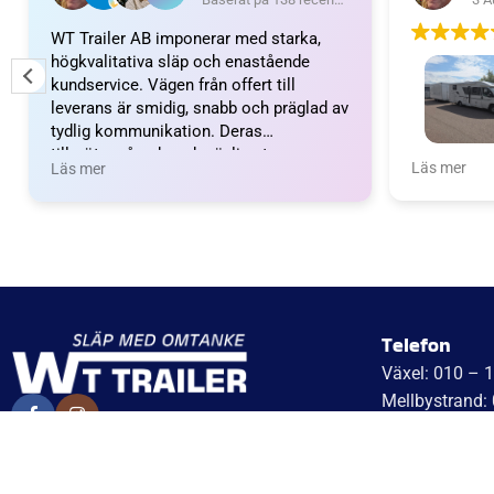
WT Trailer AB imponerar med starka,
högkvalitativa släp och enastående
kundservice. Vägen från offert till
leverans är smidig, snabb och präglad av
tydlig kommunikation. Deras
tillmötesgående och vänliga team ger en
Wow vilket 
Läs mer
Läs mer
positiv upplevelse som gör kunder
fantastiskt
mycket nöjda och benägna att
nöjda. Emm
rekommendera dem.
Emma och 
Telefon
Växel: 010 – 
Mellbystrand:
Arlandastad: 
WT Trailer AB,
Jordbro – 010
Idévägen 21, 312 62 Mellbystrand, Sweden
Göteborg: 031