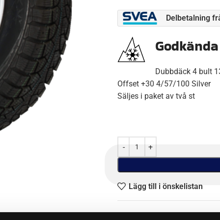
Delbetalning f
Godkända 
Dubbdäck 4 bult 1
Offset +30 4/57/100 Silver
Säljes i paket av två st
Lägg till i önskelistan
Artikelnr:
4647310-2