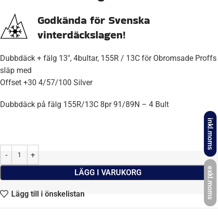
Godkända för Svenska
vinterdäckslagen!
Dubbdäck + fälg 13″, 4bultar, 155R / 13C för Obromsade Proffs
släp med
Offset +30 4/57/100 Silver
Dubbdäck på fälg 155R/13C 8pr 91/89N – 4 Bult
inkl.moms
exkl.moms
LÄGG I VARUKORG
Lägg till i önskelistan