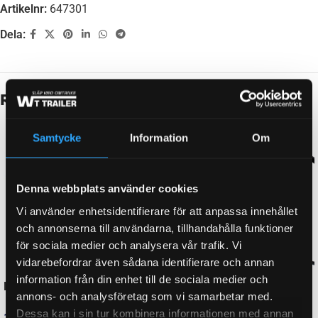
Artikelnr:
647301
Dela:
Ytterligare information
VIKT
12 kg
Samtycke
Information
Om
Relaterade produkter
Denna webbplats använder cookies
Vi använder enhetsidentifierare för att anpassa innehållet
och annonserna till användarna, tillhandahålla funktioner
för sociala medier och analysera vår trafik. Vi
vidarebefordrar även sådana identifierare och annan
information från din enhet till de sociala medier och
annons- och analysföretag som vi samarbetar med.
Dessa kan i sin tur kombinera informationen med annan