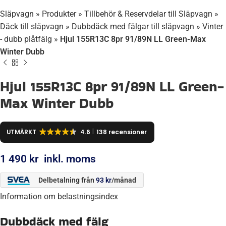
Släpvagn
»
Produkter
»
Tillbehör & Reservdelar till Släpvagn
»
Däck till släpvagn
»
Dubbdäck med fälgar till släpvagn
»
Vinter
- dubb plåtfälg
»
Hjul 155R13C 8pr 91/89N LL Green-Max
Winter Dubb
Hjul 155R13C 8pr 91/89N LL Green-
Max Winter Dubb
UTMÄRKT
4.6
138 recensioner
1 490
kr
inkl. moms
Delbetalning från
93
kr
/månad
Information om belastningsindex
Dubbdäck med fälg