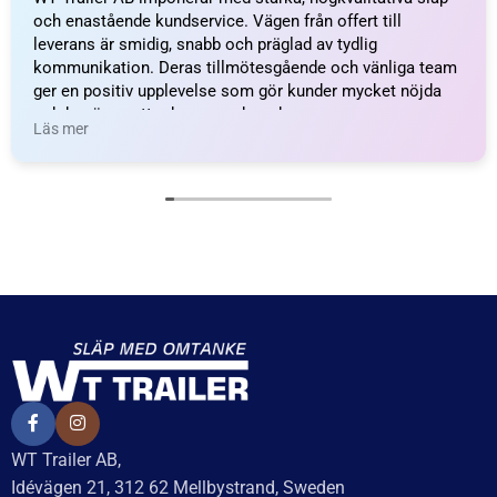
Recensionssammanfattning
Baserat på 138 recensioner
WT Trailer AB imponerar med starka, högkvalitativa släp
och enastående kundservice. Vägen från offert till
leverans är smidig, snabb och präglad av tydlig
kommunikation. Deras tillmötesgående och vänliga team
ger en positiv upplevelse som gör kunder mycket nöjda
och benägna att rekommendera dem.
Läs mer