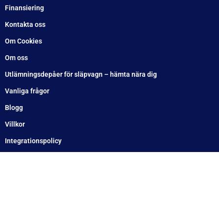
Eskilstuna: 010 – 1717555
Lindesberg: 010 – 1717555
Snabblänkar
Hem
Finansiering
Kontakta oss
Om Cookies
Om oss
Utlämningsdepåer för släpvagn – hämta nära dig
Vanliga frågor
Blogg
Villkor
Integrationspolicy
Ångra köp