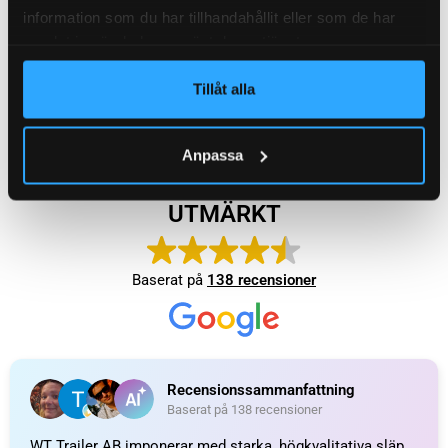
information som du har tillhandahållit eller som de har
samlat in när du har använt deras tjänster.
Lämlås ( bred )
Positionsljus fram, LED,
Tillåt alla
Vit. Komplett
129
kr
inkl. moms
149
kr
inkl. moms
Anpassa
LÄGG I VARUKORG
LÄGG I VARUKORG
UTMÄRKT
Baserat på
138 recensioner