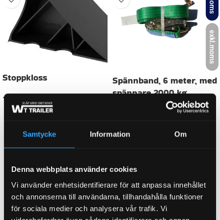
Relaterade produkter
exkl.moms
-24%
Samtycke
Information
Om
Stoppkloss
Spännband, 6 meter, med
spännare 2000 kg
129
kr
inkl. moms
Denna webbplats använder cookies
169
kr
inkl. moms
LÄGG I VARUKORG
Vi använder enhetsidentifierare för att anpassa innehållet
129
kr
inkl. moms
och annonserna till användarna, tillhandahålla funktioner
för sociala medier och analysera vår trafik. Vi
LÄGG I VARUKORG
vidarebefordrar även sådana identifierare och annan