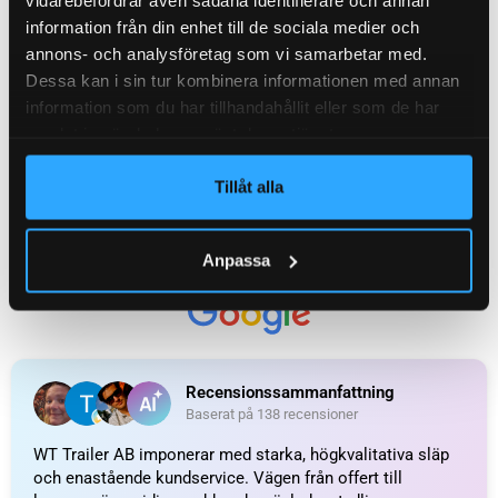
information från din enhet till de sociala medier och
annons- och analysföretag som vi samarbetar med.
Dessa kan i sin tur kombinera informationen med annan
information som du har tillhandahållit eller som de har
samlat in när du har använt deras tjänster.
Tillåt alla
UTMÄRKT
Anpassa
Baserat på
138 recensioner
Recensionssammanfattning
Baserat på 138 recensioner
WT Trailer AB imponerar med starka, högkvalitativa släp
och enastående kundservice. Vägen från offert till