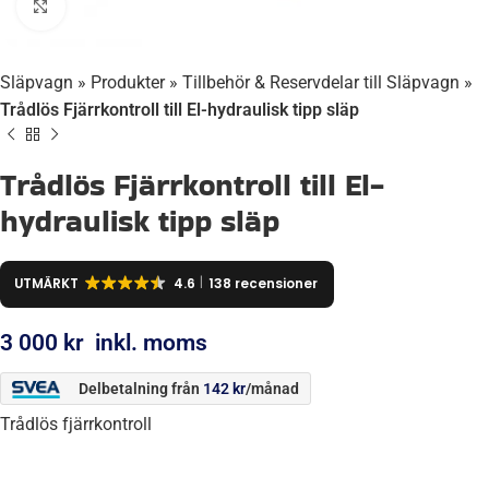
Klicka för att förstora
Släpvagn
»
Produkter
»
Tillbehör & Reservdelar till Släpvagn
»
Trådlös Fjärrkontroll till El-hydraulisk tipp släp
Trådlös Fjärrkontroll till El-
hydraulisk tipp släp
UTMÄRKT
4.6
138 recensioner
3 000
kr
inkl. moms
Delbetalning från
142
kr
/månad
Trådlös fjärrkontroll