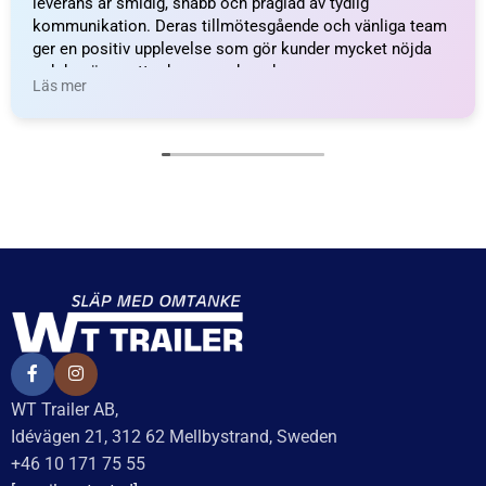
leverans är smidig, snabb och präglad av tydlig
kommunikation. Deras tillmötesgående och vänliga team
ger en positiv upplevelse som gör kunder mycket nöjda
och benägna att rekommendera dem.
Läs mer
WT Trailer AB,
Idévägen 21, 312 62 Mellbystrand, Sweden
+46 10 171 75 55