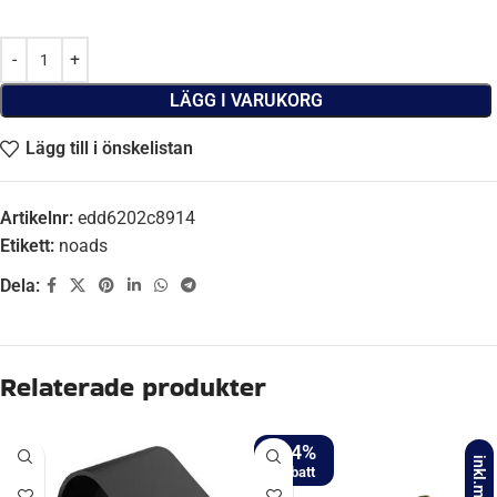
LÄGG I VARUKORG
Lägg till i önskelistan
Artikelnr:
edd6202c8914
Etikett:
noads
Dela:
Beskrivning
Trådlös fjärrkontroll
Ytterligare information
inkl.moms