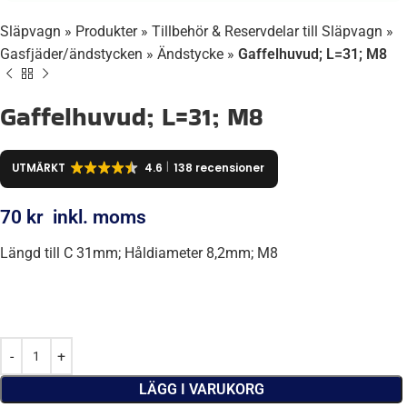
Släpvagn
»
Produkter
»
Tillbehör & Reservdelar till Släpvagn
»
Gasfjäder/ändstycken
»
Ändstycke
»
Gaffelhuvud; L=31; M8
Gaffelhuvud; L=31; M8
UTMÄRKT
4.6
138 recensioner
70
kr
inkl. moms
Längd till C 31mm; Håldiameter 8,2mm; M8
LÄGG I VARUKORG