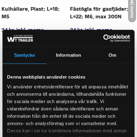
exkl.moms
Kulhållare, Plast; L=18;
Fästögla för gasfjäder;
M5
L=22; M6, max 300N
34
kr
inkl. moms
34
kr
inkl. moms
LÄGG I VARUKORG
LÄGG I VARUKORG
Samtycke
Information
Om
Denna webbplats använder cookies
Vi använder enhetsidentifierare för att anpassa innehållet
och annonserna till användarna, tillhandahålla funktioner
för sociala medier och analysera vår trafik. Vi
vidarebefordrar även sådana identifierare och annan
information från din enhet till de sociala medier och
annons- och analysföretag som vi samarbetar med.
Dessa kan i sin tur kombinera informationen med annan