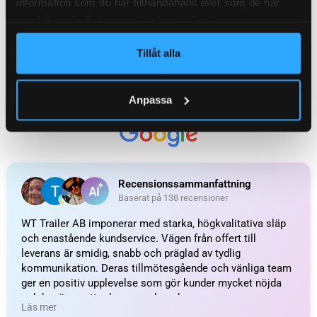
information som du har tillhandahållit eller som de har
samlat in när du har använt deras tjänster.
Tillåt alla
UTMÄRKT
Anpassa
Baserat på
138 recensioner
Recensionssammanfattning
Baserat på 138 recensioner
WT Trailer AB imponerar med starka, högkvalitativa släp
och enastående kundservice. Vägen från offert till
leverans är smidig, snabb och präglad av tydlig
kommunikation. Deras tillmötesgående och vänliga team
ger en positiv upplevelse som gör kunder mycket nöjda
och benägna att rekommendera dem.
Läs mer