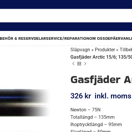
LBEHÖR & RESERVDELAR
SERVICE/REPARATION
OM OSS
DEPÅER
VANL
Släpvagn
»
Produkter
»
Tillbe
Gasfjäder Arctic 15/6; 135/5
Gasfjäder A
326
kr
inkl. moms
Newton – 75N
Totallängd – 135mm
Ihoptrycktlängd – 95mm
Slaglängd – 50mm