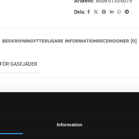
Artikelnr:
8006-0135-0075
Dela:
BESKRIVNING
YTTERLIGARE INFORMATION
RECENSIONER (0)
FÖR GASFJÄDER
SFJÄDER/ÄNDSTYCKE)
Information