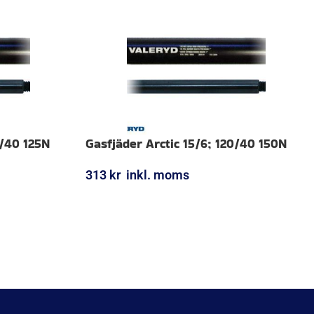
0/40 125N
Gasfjäder Arctic 15/6; 120/40 150N
313
kr
inkl. moms
LÄGG I VARUKORG