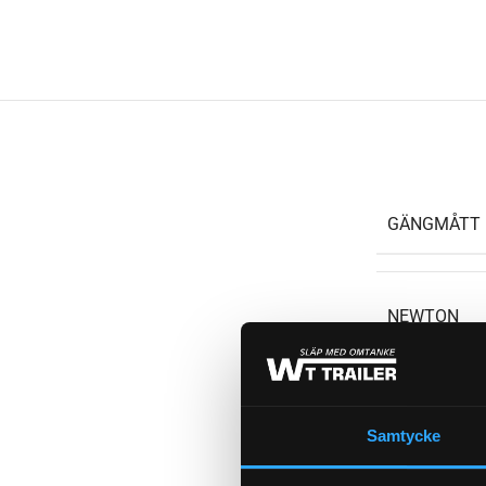
GÄNGMÅTT 
NEWTON
LÄNGD (GA
Samtycke