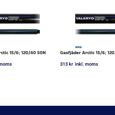
ctic 15/6; 120/40 50N
Gasfjäder Arctic 15/6; 12
. moms
313
kr
inkl. moms
ORG
LÄGG I VARUKORG