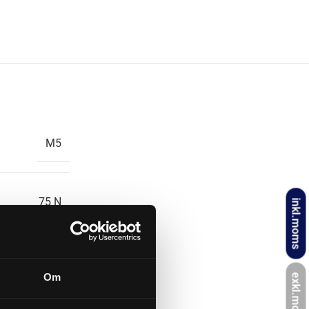
M5
75 N
inkl.moms
135 mm
Om
exkl.moms