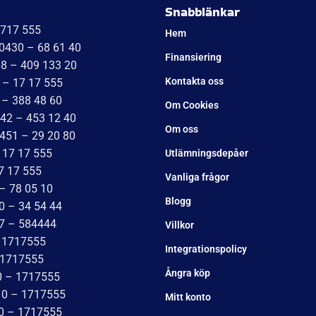
Snabblänkar
1717 555
Hem
 0430 – 68 61 40
Finansiering
08 – 409 133 20
Kontakta oss
 – 17 17 555
 – 388 48 60
Om Cookies
042 – 453 12 40
Om oss
451 – 29 20 80
 17 17 555
Utlämningsdepåer
7 17 555
Vanliga frågor
– 78 05 10
Blogg
0 – 34 54 44
17 – 584444
Villkor
– 1717555
Integrationspolicy
 1717555
Ångra köp
0 – 1717555
10 – 1717555
Mitt konto
10 – 1717555