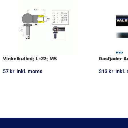
Vinkelkulled; L=22; M5
Gasfjäder Ar
57
kr
inkl. moms
313
kr
inkl
LÄGG I VARUKORG
LÄGG I VARUK