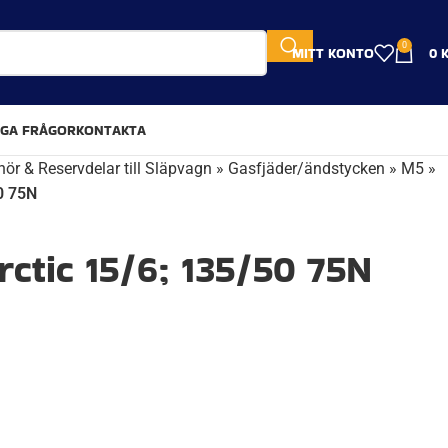
0
MITT KONTO
0
IGA FRÅGOR
KONTAKTA
hör & Reservdelar till Släpvagn
»
Gasfjäder/ändstycken
»
M5
»
0 75N
rctic 15/6; 135/50 75N