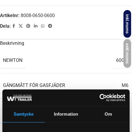
Artikelnr:
8008-0650-0600
inkl.moms
Dela:
Beskrivning
exkl.moms
NEWTON
600 N
GÄNGMÅTT FÖR GASFJÄDER
M6
LÄNGD (GASFJÄDER/ÄNDSTYCKE)
650 mm
Samtycke
Information
Om