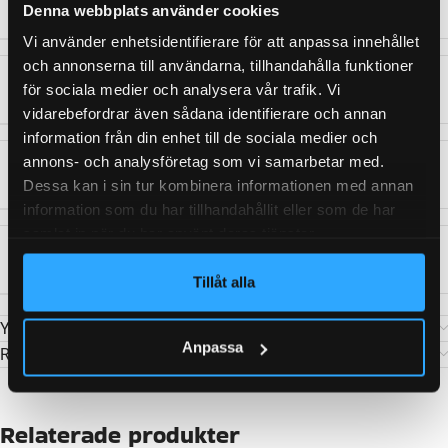
Denna webbplats använder cookies
ORGINALNUMMER
6812252
Vi använder enhetsidentifierare för att anpassa innehållet
och annonserna till användarna, tillhandahålla funktioner
för sociala medier och analysera vår trafik. Vi
LÄNGD GASFJÄDER HOPTRYCKT:
360 mm
vidarebefordrar även sådana identifierare och annan
information från din enhet till de sociala medier och
annons- och analysföretag som vi samarbetar med.
WEIGHT
0,300 kg
Dessa kan i sin tur kombinera informationen med annan
information som du har tillhandahållit eller som de har
samlat in när du har använt deras tjänster.
KATEGORI:
Gasfjäder M6
Tillåt alla
Ytterligare information
Anpassa
Recensioner (0)
Relaterade produkter