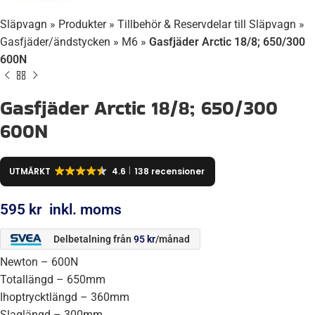
Släpvagn
»
Produkter
»
Tillbehör & Reservdelar till Släpvagn
»
Gasfjäder/ändstycken
»
M6
»
Gasfjäder Arctic 18/8; 650/300
600N
Gasfjäder Arctic 18/8; 650/300
600N
UTMÄRKT
4.6
138 recensioner
595
kr
inkl. moms
Delbetalning från
95
kr
/månad
Newton – 600N
Totallängd – 650mm
Ihoptrycktlängd – 360mm
Slaglängd – 300mm