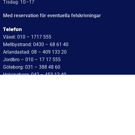
Tisdag: 10–17
Med reservation för eventuella felskrivningar
Telefon
Växel: 010 – 1717 555
Mellbystrand: 0430 – 68 61 40
Arlandastad: 08 – 409 133 20
Jordbro – 010 – 17 17 555
Göteborg: 031 – 388 48 60
Helsingborg: 042 – 453 12 40
Hässleholm: 0451 – 29 20 80
Kalmar: 010 – 17 17 555
Lund: 010 – 17 17 555
Skövde: 0500 – 78 05 10
Värnamo: 0370 – 34 54 44
Tomelilla: 0417 – 584444
Motala: 010 – 1717555
Örebro: 010 – 1717555