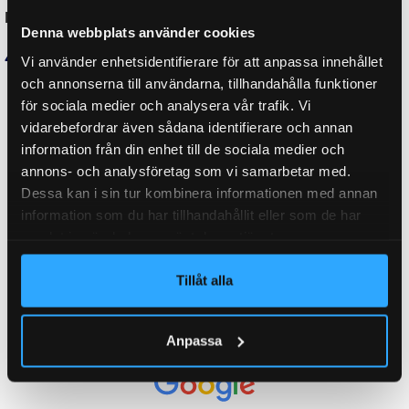
ORGINALNUMMER
6814142
Denna webbplats använder cookies
Vi använder enhetsidentifierare för att anpassa innehållet
och annonserna till användarna, tillhandahålla funktioner
LÄNGD GASFJÄDER HOPTRYCKT:
245 mm
för sociala medier och analysera vår trafik. Vi
vidarebefordrar även sådana identifierare och annan
information från din enhet till de sociala medier och
WEIGHT
0,340 kg
annons- och analysföretag som vi samarbetar med.
Dessa kan i sin tur kombinera informationen med annan
information som du har tillhandahållit eller som de har
samlat in när du har använt deras tjänster.
KATEGORI:
Gasfjäder M8
Tillåt alla
Ytterligare information
Recensioner (0)
Anpassa
Relaterade produkter