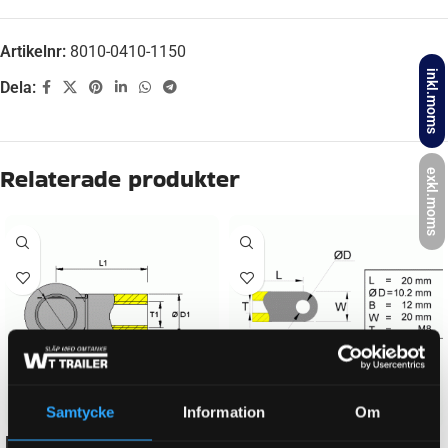
Artikelnr:
8010-0410-1150
inkl.moms
Dela:
Beskrivning
exkl.moms
LÄNGD (GASFJÄDER/ÄNDSTYCKE)
410 mm
NEWTON
1150 N
GÄNGMÅTT FÖR GASFJÄDER
M8
Samtycke
Information
Om