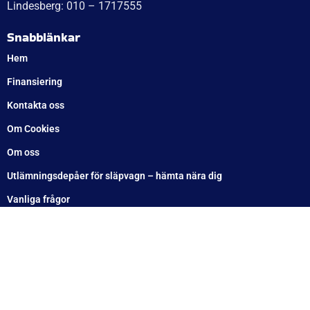
Söndag: Stängt
Måndag: 10–17
Tisdag: 10–17
Med reservation för eventuella felskrivningar
Telefon
Växel: 010 – 1717 555
Mellbystrand: 0430 – 68 61 40
Arlandastad: 08 – 409 133 20
Jordbro – 010 – 17 17 555
Göteborg: 031 – 388 48 60
Helsingborg: 042 – 453 12 40
Hässleholm: 0451 – 29 20 80
Kalmar: 010 – 17 17 555
Lund: 010 – 17 17 555
Skövde: 0500 – 78 05 10
Värnamo: 0370 – 34 54 44