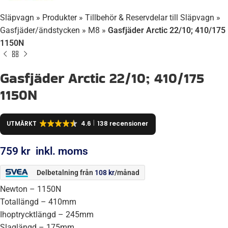
Släpvagn
»
Produkter
»
Tillbehör & Reservdelar till Släpvagn
»
Gasfjäder/ändstycken
»
M8
»
Gasfjäder Arctic 22/10; 410/175
1150N
Gasfjäder Arctic 22/10; 410/175
1150N
UTMÄRKT
4.6
138 recensioner
759
kr
inkl. moms
Delbetalning från
108
kr
/månad
Newton – 1150N
Totallängd – 410mm
Ihoptrycktlängd – 245mm
Slaglängd – 175mm