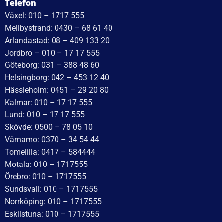
WT Trailer AB,
Idévägen 21, 312 62 Mellbystrand, Sweden
+46 10 171 75 55
[email protected]
Öppettider:
Onsdag: 10–17
Torsdag: 10–17
Fredag: 10–15:30
Lördag: Stängt