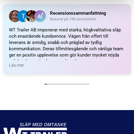
Kulhållare, Metall; L=25;
Fästögla för gasfjäder;
M8
L=20; M8
44
kr
inkl. moms
48
kr
inkl. moms
LÄGG I VARUKORG
LÄGG I VARUKORG