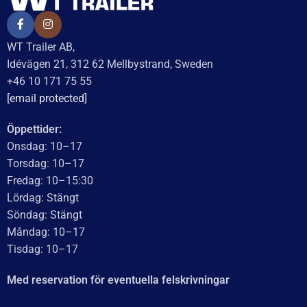
UTMÄRKT
Baserat på
138 recensioner
Recensionssammanfattning
Baserat på 138 recensioner
WT Trailer AB imponerar med starka, högkvalitativa släp
och enastående kundservice. Vägen från offert till
leverans är smidig, snabb och präglad av tydlig
kommunikation. Deras tillmötesgående och vänliga team
ger en positiv upplevelse som gör kunder mycket nöjda
och benägna att rekommendera dem.
Läs mer