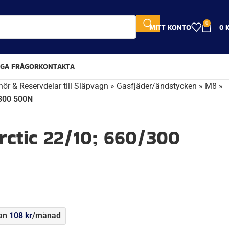
0
MITT KONTO
0
IGA FRÅGOR
KONTAKTA
hör & Reservdelar till Släpvagn
»
Gasfjäder/ändstycken
»
M8
»
/300 500N
rctic 22/10; 660/300
rån
108
kr
/månad