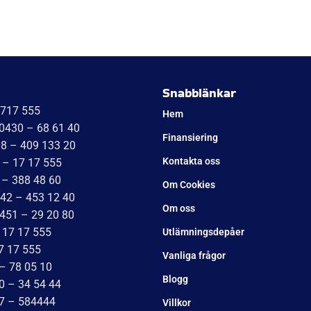
Snabblänkar
1717 555
Hem
 0430 – 68 61 40
Finansiering
08 – 409 133 20
Kontakta oss
 – 17 17 555
 – 388 48 60
Om Cookies
042 – 453 12 40
Om oss
451 – 29 20 80
 17 17 555
Utlämningsdepåer
7 17 555
Vanliga frågor
– 78 05 10
Blogg
0 – 34 54 44
17 – 584444
Villkor