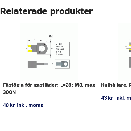
Relaterade produkter
Fästögla för gasfjäder; L=28; M8, max
Kulhållare, 
300N
43
kr
inkl. 
40
kr
inkl. moms
LÄGG I VARUK
LÄGG I VARUKORG