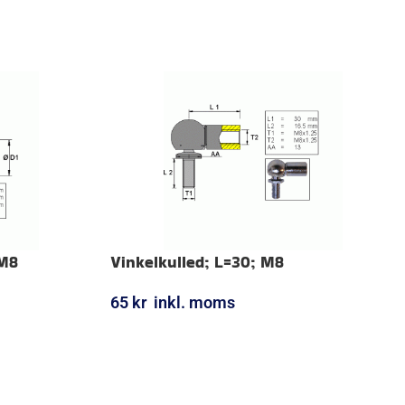
 M8
Vinkelkulled; L=30; M8
65
kr
inkl. moms
LÄGG I VARUKORG