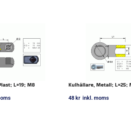
Plast; L=19; M8
Kulhållare, Metall; L=25;
moms
48
kr
inkl. moms
ORG
LÄGG I VARUKORG