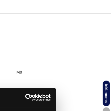
M8
inkl.moms
660 mm