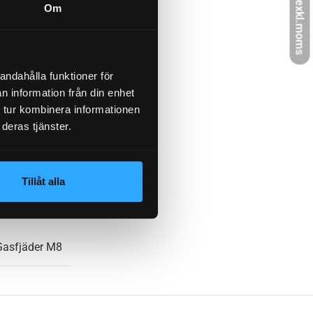
exkl.moms
Om
500 N
6814249
andahålla funktioner för
n information från din enhet
 tur kombinera informationen
deras tjänster.
370 mm
Tillåt alla
0,520 kg
Gasfjäder M8