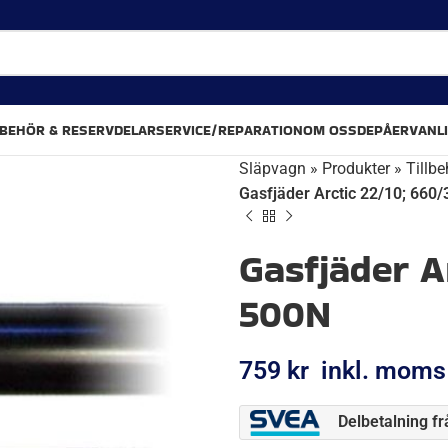
LBEHÖR & RESERVDELAR
SERVICE/REPARATION
OM OSS
DEPÅER
VANL
Släpvagn
»
Produkter
»
Tillbe
Gasfjäder Arctic 22/10; 660
Gasfjäder A
500N
759
kr
inkl. moms
Delbetalning f