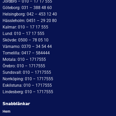
Med reservation för eventuella felskrivningar
Telefon
Växel: 010 – 1717 555
Mellbystrand: 0430 – 68 61 40
Arlandastad: 08 – 409 133 20
Jordbro – 010 – 17 17 555
Göteborg: 031 – 388 48 60
Helsingborg: 042 – 453 12 40
Hässleholm: 0451 – 29 20 80
Kalmar: 010 – 17 17 555
Lund: 010 – 17 17 555
Skövde: 0500 – 78 05 10
Värnamo: 0370 – 34 54 44
Tomelilla: 0417 – 584444
Motala: 010 – 1717555
Örebro: 010 – 1717555
Sundsvall: 010 – 1717555