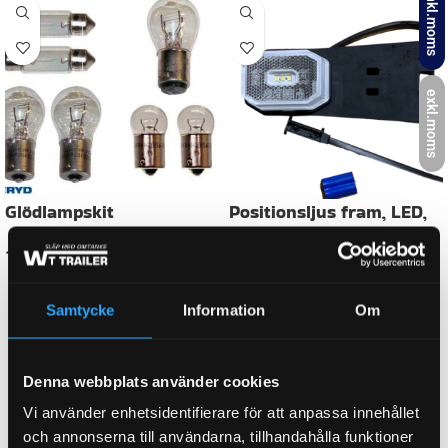
inkl.moms
WEIGHT
0,010 kg
exkl.moms
KATEGORI:
Glödlampor till släpvagn
Ytterligare information
Recensioner (0)
Samtycke
Information
Om
Relaterade produkter
Denna webbplats använder cookies
Vi använder enhetsidentifierare för att anpassa innehållet
och annonserna till användarna, tillhandahålla funktioner