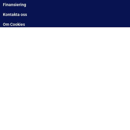
Norrköping: 010 – 1717555
Eskilstuna: 010 – 1717555
Lindesberg: 010 – 1717555
Snabblänkar
Hem
Finansiering
Kontakta oss
Om Cookies
Om oss
Utlämningsdepåer för släpvagn – hämta nära dig
Vanliga frågor
Blogg
Villkor