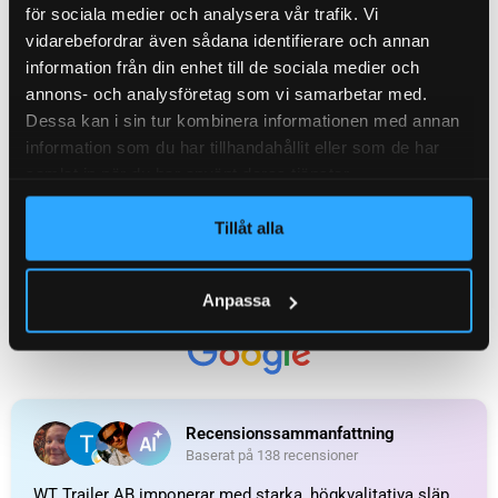
för sociala medier och analysera vår trafik. Vi
vidarebefordrar även sådana identifierare och annan
information från din enhet till de sociala medier och
annons- och analysföretag som vi samarbetar med.
Dessa kan i sin tur kombinera informationen med annan
information som du har tillhandahållit eller som de har
Glödlampskit
Positionsljus fram, LED,
samlat in när du har använt deras tjänster.
Vit. Komplett
108
kr
inkl. moms
Tillåt alla
149
kr
inkl. moms
LÄGG I VARUKORG
LÄGG I VARUKORG
Anpassa
UTMÄRKT