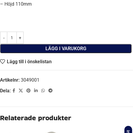
– Höjd 110mm
LÄGG I VARUKORG
Lägg till i önskelistan
Artikelnr:
3049001
Dela:
Beskrivning
12844, 16.420-00, 61194011001, EB
ORGINALNUMMER
29080