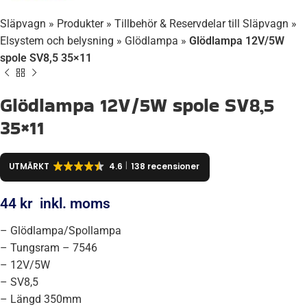
Släpvagn
»
Produkter
»
Tillbehör & Reservdelar till Släpvagn
»
Elsystem och belysning
»
Glödlampa
»
Glödlampa 12V/5W
spole SV8,5 35×11
Glödlampa 12V/5W spole SV8,5
35×11
UTMÄRKT
4.6
138 recensioner
44
kr
inkl. moms
– Glödlampa/Spollampa
– Tungsram – 7546
– 12V/5W
– SV8,5
– Längd 350mm