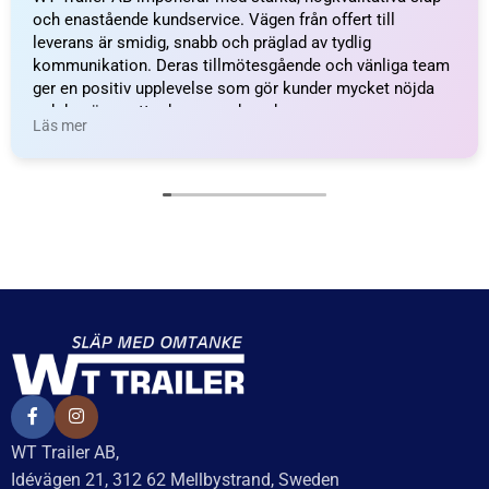
Baserat på
138 recensioner
Recensionssammanfattning
Baserat på 138 recensioner
WT Trailer AB imponerar med starka, högkvalitativa släp
och enastående kundservice. Vägen från offert till
leverans är smidig, snabb och präglad av tydlig
kommunikation. Deras tillmötesgående och vänliga team
ger en positiv upplevelse som gör kunder mycket nöjda
och benägna att rekommendera dem.
Läs mer