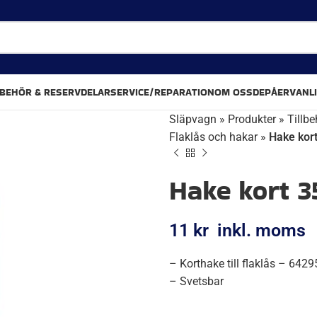
LBEHÖR & RESERVDELAR
SERVICE/REPARATION
OM OSS
DEPÅER
VANL
Släpvagn
»
Produkter
»
Tillbe
Flaklås och hakar
»
Hake kort
Hake kort 3
11
kr
inkl. moms
– Korthake till flaklås – 642
– Svetsbar