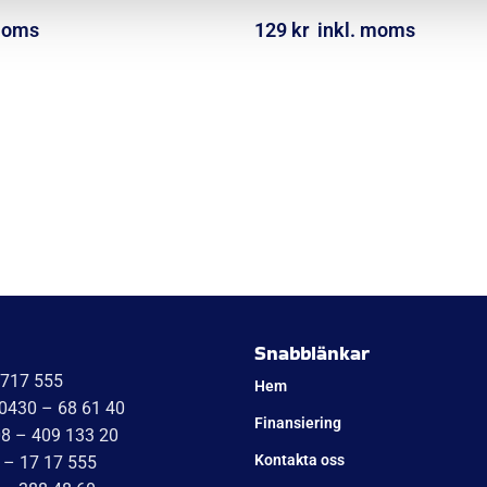
moms
129
kr
inkl. moms
ORG
LÄGG I VARUKORG
Snabblänkar
1717 555
Hem
 0430 – 68 61 40
Finansiering
08 – 409 133 20
Kontakta oss
 – 17 17 555