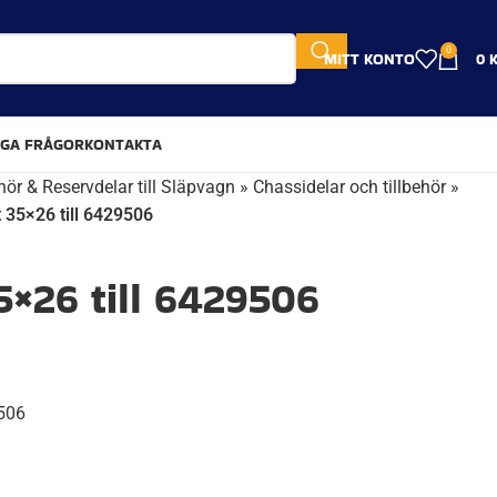
0
MITT KONTO
0
IGA FRÅGOR
KONTAKTA
hör & Reservdelar till Släpvagn
»
Chassidelar och tillbehör
»
 35×26 till 6429506
5×26 till 6429506
9506