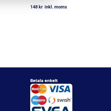
148
kr
inkl. moms
LÄGG I VARUKORG
Betala enkelt