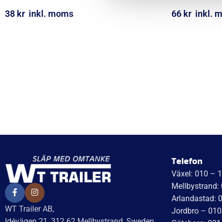
38
kr
inkl. moms
66
kr
inkl. 
LÄGG I VARUKORG
LÄGG I VARUK
Telefon
Växel: 010 – 
Mellbystrand:
Arlandastad: 
WT Trailer AB,
Jordbro – 010
Idévägen 21, 312 62 Mellbystrand, Sweden