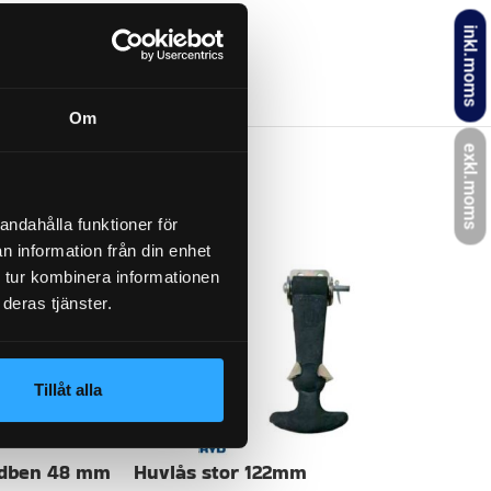
inkl.moms
lås och öglor
Om
exkl.moms
andahålla funktioner för
n information från din enhet
 tur kombinera informationen
deras tjänster.
Tillåt alla
tödben 48 mm
Huvlås stor 122mm