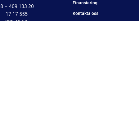
Finansiering
08 – 409 133 20
Kontakta oss
 – 17 17 555
 – 388 48 60
Om Cookies
042 – 453 12 40
Om oss
451 – 29 20 80
 17 17 555
Utlämningsdepåer för släpvagn –
7 17 555
Vanliga frågor
– 78 05 10
Blogg
0 – 34 54 44
17 – 584444
Villkor
– 1717555
Integrationspolicy
 1717555
Ångra köp
0 – 1717555
10 – 1717555
Mitt konto
10 – 1717555
10 – 1717555