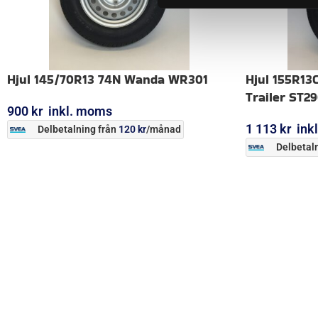
Hjul 145/70R13 74N Wanda WR301
Hjul 155R13
Trailer ST2
900
kr
inkl. moms
1 113
kr
ink
Delbetalning från
120
kr
/månad
Delbetaln
LÄGG I VARUKORG
LÄGG I VARUK