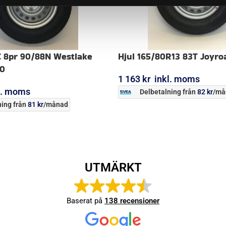
C 8pr 90/88N Westlake
Hjul 165/80R13 83T Joyro
90
1 163
kr
inkl. moms
l. moms
Delbetalning från
82
kr
/må
ing från
81
kr
/månad
LÄGG I VARUKORG
ORG
UTMÄRKT
Baserat på
138 recensioner