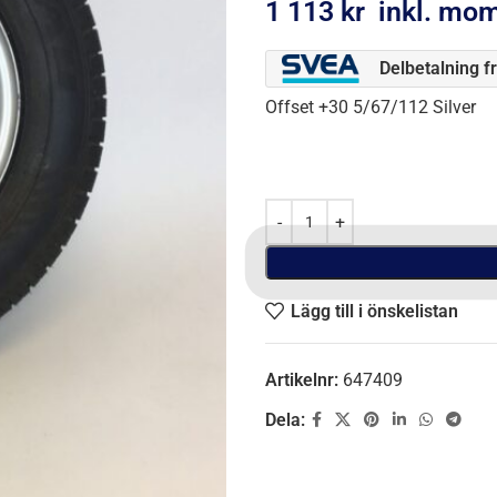
1 113
kr
inkl. mo
Delbetalning f
Offset +30 5/67/112 Silver
Lägg till i önskelistan
Artikelnr:
647409
Dela: