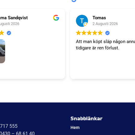
ma Sandqvist
Tomas
ugusti 2026
2 Augusti 2026
Att man köpt släp någon ann
tidigare är ren förlust.
släp. Tack WT trailer för ett
 väl bemötande. Vi är super
a'S kök kommer bli succé.
Niklas
Snabblänkar
1717 555
Hem
 0430 – 68 61 40