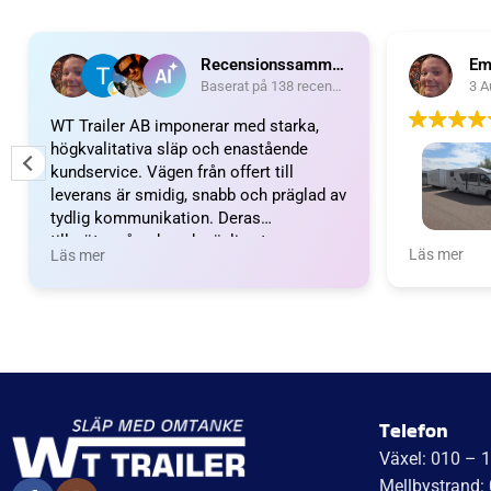
Recensionssammanfattning
Em
Baserat på 138 recensioner
3 A
WT Trailer AB imponerar med starka,
högkvalitativa släp och enastående
kundservice. Vägen från offert till
leverans är smidig, snabb och präglad av
tydlig kommunikation. Deras
tillmötesgående och vänliga team ger en
Wow vilket 
Läs mer
Läs mer
positiv upplevelse som gör kunder
fantastiskt
mycket nöjda och benägna att
nöjda. Emm
rekommendera dem.
Emma och 
Telefon
Växel: 010 – 
Mellbystrand: