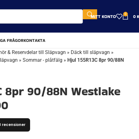
0
MITT KONTO
0
IGA FRÅGOR
KONTAKTA
hör & Reservdelar till Släpvagn
»
Däck till släpvagn
»
släpvagn
»
Sommar - plåtfälg
»
Hjul 155R13C 8pr 90/88N
C 8pr 90/88N Westlake
90
8 recensioner