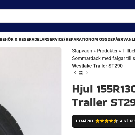
LBEHÖR & RESERVDELAR
SERVICE/REPARATION
OM OSS
DEPÅER
VANL
Släpvagn
»
Produkter
»
Tillbe
Sommardäck med fälgar till 
Westlake Trailer ST290
Hjul 155R13
Trailer ST2
UTMÄRKT
4.6
13