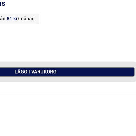
ms
rån
81
kr
/månad
LÄGG I VARUKORG