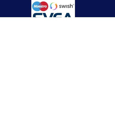
Betalningsinformation
 hämta nära dig
Swish: 123 363 422 7
Bankgiro: 144-9610
Kontonummer: Clearing 6830 Konto: 706 174 348
(Handelsbanken)
Org.nummer: 556910-8813
E-post:
[email protected]
IBAN / Elektroniskt format
SE7960000000000706174348