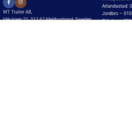
Arlandastad: 
WT Trailer AB,
Jordbro – 010
Idévägen 21, 312 62 Mellbystrand, Sweden
Göteborg: 031
+46 10 171 75 55
Helsingborg: 
[email protected]
Hässleholm: 0
Kalmar: 010 –
Öppettider:
Lund: 010 – 1
Onsdag: 10–17
Skövde: 0500 
Torsdag: 10–17
Värnamo: 037
Fredag: 10–15:30
Tomelilla: 04
Lördag: Stängt
Motala: 010 
Söndag: Stängt
Örebro: 010 –
Måndag: 10–17
Sundsvall: 01
Tisdag: 10–17
Norrköping: 0
Eskilstuna: 0
Med reservation för eventuella
Lindesberg: 0
felskrivningar