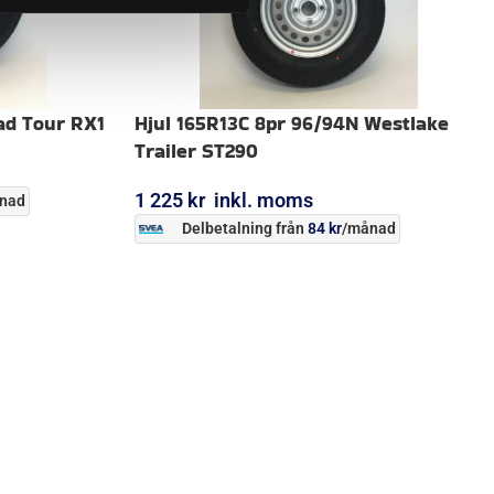
ad Tour RX1
Hjul 165R13C 8pr 96/94N Westlake
Trailer ST290
1 225
kr
inkl. moms
nad
Delbetalning från
84
kr
/månad
LÄGG I VARUKORG