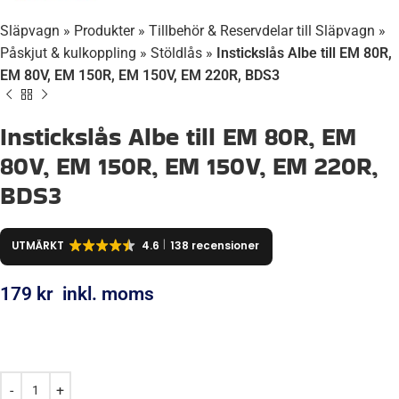
Släpvagn
»
Produkter
»
Tillbehör & Reservdelar till Släpvagn
»
Påskjut & kulkoppling
»
Stöldlås
»
Instickslås Albe till EM 80R,
EM 80V, EM 150R, EM 150V, EM 220R, BDS3
Instickslås Albe till EM 80R, EM
80V, EM 150R, EM 150V, EM 220R,
BDS3
UTMÄRKT
4.6
138 recensioner
179
kr
inkl. moms