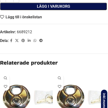
LÄGG I VARUKORG
Lägg till i önskelistan
Artikelnr:
6689212
Dela:
Ytterligare information
VIKT
0.048 kg
Recensioner (0)
inkl.moms
Relaterade produkter