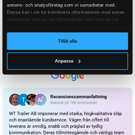
annons- och analysföretag som vi samarbetar med.
Dessa kan i sin tur kombinera informationen med annan
information som du har tillhandahållit eller som de har
samlat in när du har använt deras tjänster.
Tillåt alla
UTMÄRKT
Anpassa
Baserat på
138 recensioner
Recensionssammanfattning
Baserat på 138 recensioner
WT Trailer AB imponerar med starka, högkvalitativa släp
och enastående kundservice. Vägen från offert till
leverans är smidig, snabb och präglad av tydlig
kommunikation. Deras tillmötesgående och vänliga team