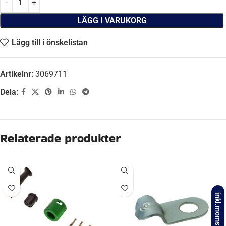
LÄGG I VARUKORG
Lägg till i önskelistan
Artikelnr:
3069711
Dela:
Beskrivning
FABRIKAT
Fristom
VOLT
12V
inkl.moms