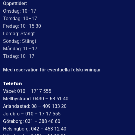
Recensionssammanfattning
Baserat på 138 recensioner
WT Trailer AB imponerar med starka, högkvalitativa släp
och enastående kundservice. Vägen från offert till
leverans är smidig, snabb och präglad av tydlig
kommunikation. Deras tillmötesgående och vänliga team
ger en positiv upplevelse som gör kunder mycket nöjda
och benägna att rekommendera dem.
Läs mer