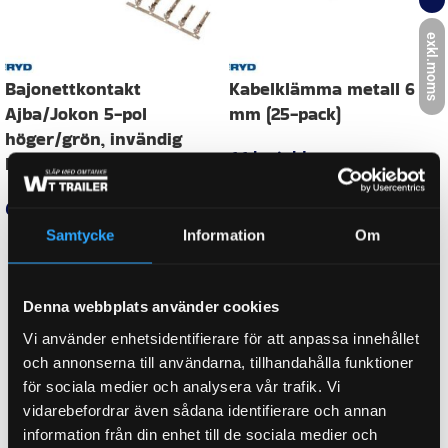
HAR DIMLJUS
Ja
exkl.moms
SMARTKABEL LÄNGD
8100
ANSLUTNINGSTYP
Bajonett 5-pol.
Samtycke
Information
Om
TOTALLÄNGD
19600 mm
Denna webbplats använder cookies
Vi använder enhetsidentifierare för att anpassa innehållet
LÄNGD
11500,00 mm
och annonserna till användarna, tillhandahålla funktioner
för sociala medier och analysera vår trafik. Vi
vidarebefordrar även sådana identifierare och annan
information från din enhet till de sociala medier och
WEIGHT
3,0 kg