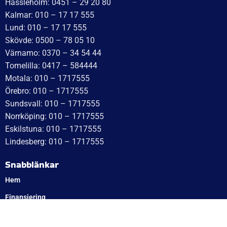
WT Trailer AB,
Idévägen 21, 312 62 Mellbystrand, Sweden
+46 10 171 75 55
[email protected]
Öppettider:
Onsdag: 10–17
Torsdag: 10–17
Fredag: 10–15:30
Lördag: Stängt
Söndag: Stängt
Måndag: 10–17
Tisdag: 10–17
Med reservation för eventuella felskrivningar
Telefon
Växel: 010 – 1717 555