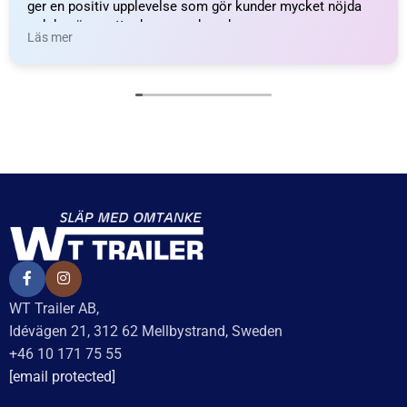
Bajonettkontakt
Kabelklämma metall 6
Ajba/Jokon 5-pol
mm (25-pack)
höger/grön, invändig
66
kr
inkl. moms
låsning
LÄGG I VARUKORG
62
kr
inkl. moms
LÄGG I VARUKORG
UTMÄRKT
Baserat på
138 recensioner