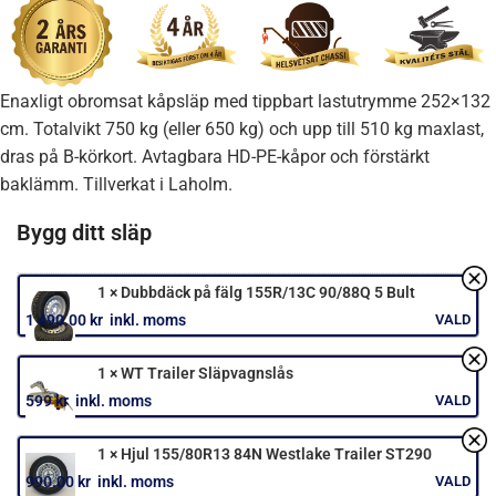
Enaxligt obromsat kåpsläp med tippbart lastutrymme 252×132
cm. Totalvikt 750 kg (eller 650 kg) och upp till 510 kg maxlast,
dras på B-körkort. Avtagbara HD-PE-kåpor och förstärkt
baklämm. Tillverkat i Laholm.
TOTALVIKT
Välj önskad Utlämningsdepå:
Välj önskat upphämtningsdatum: