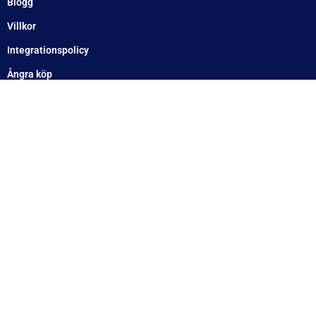
Ångra köp
Mitt konto
Betala enkelt
Betalningsinformation
Swish: 123 363 422 7
Bankgiro: 144-9610
Kontonummer: Clearing 6830 Konto: 706 174 348 (Handelsbanken)
Org.nummer: 556910-8813
E-post:
[email protected]
IBAN / Elektroniskt format SE7960000000000706174348