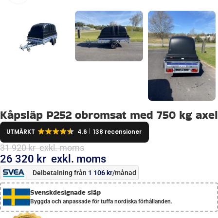
Kåpsläp P252 obromsat med 750 kg axel
UTMÄRKT
4.6
138 recensioner
31 920
kr
‎ exkl. moms
26 320
kr
‎ exkl. moms
Delbetalning från
1 106
kr
/månad
Svenskdesignade släp
Byggda och anpassade för tuffa nordiska förhållanden.