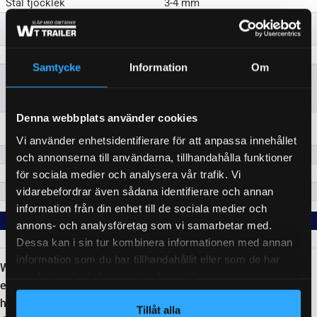
Stål tjocklek
3-4 mm
Plywoodgolv med halkfri yta
Ja, 12 mm
som är vattenbeständig
Tippbart lastutrymme
Ja
Samtycke
Information
Om
Belysningssystem enligt
Trafiksäkerhetsverkets
Ja
bestämmelser
Denna webbplats använder cookies
Ja, så man kan köra upp
Förstärkt baklämm
gräsklippare och dylikt
Vi använder enhetsidentifierare för att anpassa innehållet
Skydd för kulhandsken
Ja
och annonserna till användarna, tillhandahålla funktioner
Stoppklossar
Ja
för sociala medier och analysera vår trafik. Vi
vidarebefordrar även sådana identifierare och annan
Tvärbalkar
3 st
information från din enhet till de sociala medier och
ÖVRIG INFO OM SLÄPET
annons- och analysföretag som vi samarbetar med.
Kulhöjd - 42cm
Dessa kan i sin tur kombinera informationen med annan
information som du har tillhandahållit eller som de har
WT Trailers släpvagnar bygger på en helsvetsad ram i
samlat in när du har använt deras tjänster.
europeiskt konstruktionsstål med viktreducerande
håltagningar som ger låg vikt och bibehållen styrka.
Tillåt alla