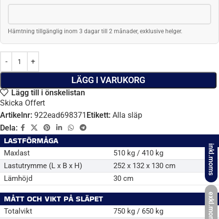
1
×
Släpvagnslås CombiLock, SSF-godkända, 60mm
Grön, Bult 12mm
2 822.00
kr
inkl. moms
LÄGG I VARUKORG
Lägg till i önskelistan
Skicka Offert
Artikelnr:
922ead698371
Etikett:
Alla släp
Dela:
LASTFÖRMÅGA
inkl.moms
Maxlast
510 kg / 410 kg
Lastutrymme (L x B x H)
252 x 132 x 130 cm
Lämhöjd
30 cm
exkl.moms
MÅTT OCH VIKT PÅ SLÄPET
Totalvikt
750 kg / 650 kg