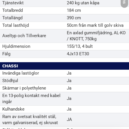
Tjänstevikt
240 kg utan kåpa
Totalbredd
184 cm
Totallängd
390 cm
Total lasthöjd
50cm från mark till golv skiva
En axlad gummifjädring, AL-KO
Axeltyp och Tillverkare
/ KNOTT, 750kg
Hjuldimension
155/13, 4 bult
Fälg
4Jx13 ET30
CHASSI
Invändiga lastöglor
Ja
Stödhjul
Ja
Skärmar i polyethylene
Ja
En 13-polig kontakt med kabel
Ja
ingår
Kulhandske
Ja
Ram av svetsat kvalitét stål,
JA
varm galvaniserad, ej skruvat