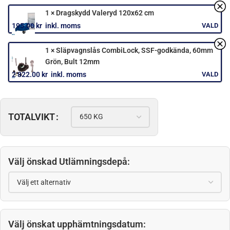
1
×
Skruvtipp set för Släpvagn 400kg
1 990.00
kr
inkl. moms
1
×
Adapter: 13 poler på bil till 7 poler på släp
129.00
kr
inkl. moms
1
×
Spännband, 6 meter, med spännare 2000 kg
129
kr
inkl. moms
1
×
Stoppkloss med fäste (1st)
169.00
kr
inkl. moms
1
×
Montering av jaxalkåpa
1 450.00
kr
inkl. moms
1
×
Dragskydd Valeryd 120x62 cm
195.00
kr
inkl. moms