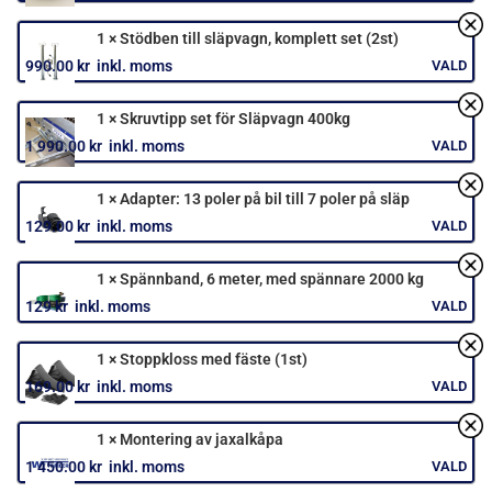
Hämtning tillgänglig inom 3 dagar till 2 månader, exklusive helger.
Bygg ditt släp
1
×
Dubbdäck på fälg 155R/13C 90/88Q 5 Bult
1 490.00
kr
inkl. moms
1
×
WT Trailer Släpvagnslås
599
kr
inkl. moms
1
×
Hjul 155/80R13 84N Westlake Trailer ST290
990.00
kr
inkl. moms
1
×
Stödben till släpvagn, komplett set (2st)
990.00
kr
inkl. moms