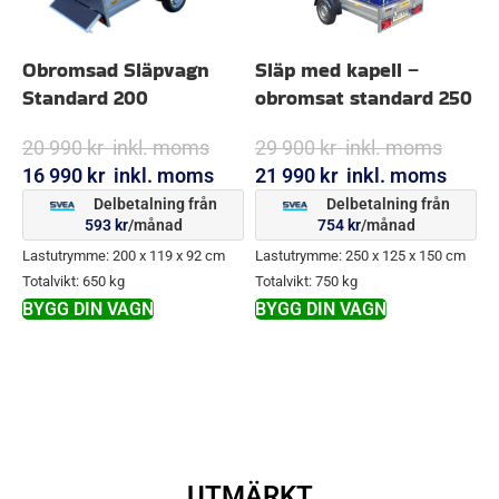
Obromsad Släpvagn
Släp med kapell –
K
Standard 200
obromsat standard 250
m
20 990
kr
inkl. moms
29 900
kr
inkl. moms
2
16 990
kr
inkl. moms
21 990
kr
inkl. moms
1
Delbetalning från
Delbetalning från
593
kr
/månad
754
kr
/månad
Lastutrymme: 200 x 119 x 92 cm
Lastutrymme: 250 x 125 x 150 cm
L
Totalvikt: 650 kg
Totalvikt: 750 kg
T
BYGG DIN VAGN
BYGG DIN VAGN
B
UTMÄRKT
Baserat på
138 recensioner