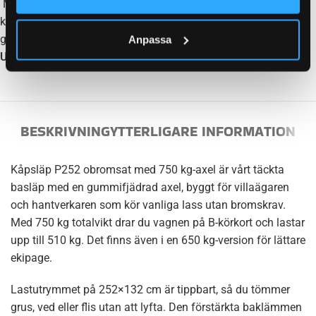
Med varmgalvaniserad ytbehandling får du ett långsiktigt
korrosionsskydd och en stabil konstruktion utan risk för
glappande bultförband.
Anpassa
Utvecklat med 30 års erfarenhet inom släptillverkning.
BESKRIVNING
YTTERLIGARE INFORMATION
Kåpsläp P252 obromsat med 750 kg-axel är vårt täckta
basläp med en gummifjädrad axel, byggt för villaägaren
och hantverkaren som kör vanliga lass utan bromskrav.
Med 750 kg totalvikt drar du vagnen på B-körkort och lastar
upp till 510 kg. Det finns även i en 650 kg-version för lättare
ekipage.
Lastutrymmet på 252×132 cm är tippbart, så du tömmer
grus, ved eller flis utan att lyfta. Den förstärkta baklämmen