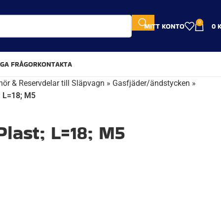
0
MITT KONTO
0
IGA FRÅGOR
KONTAKTA
hör & Reservdelar till Släpvagn
»
Gasfjäder/ändstycken
»
t; L=18; M5
Plast; L=18; M5
8 recensioner