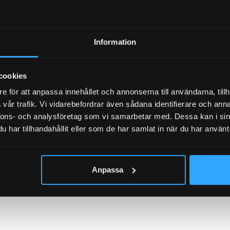
ST 503 1DG, ST 503 3DX, ST 503 5DN, ST 503 7DD,
ST 507 2DE, ST 507 5DQ, ST 507 7DG, ST 507 9DX,
Information
ÖR KULA
cookies
e för att anpassa innehållet och annonserna till användarna, tillh
vår trafik. Vi vidarebefordrar även sådana identifierare och anna
FÖR GASFJÄDER
nnons- och analysföretag som vi samarbetar med. Dessa kan i sin
har tillhandahållit eller som de har samlat in när du har använt 
SFJÄDER/ÄNDSTYCKE)
Anpassa