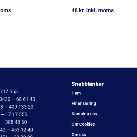
Metall; L=22; M6
Fästögla för gasfjäder; L
moms
48
kr
inkl. moms
ORG
LÄGG I VARUKORG
UTMÄRKT
Baserat på
138 recensioner
ma Sandqvist
Tomas
ugusti 2026
2 Augusti 2026