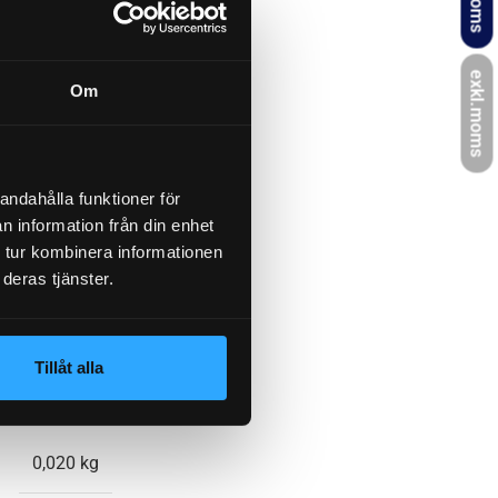
 ST 506 9DC,
 ST 508 2DZ,
ST 508 4DP
exkl.moms
Om
10 mm
andahålla funktioner för
n information från din enhet
M5
 tur kombinera informationen
deras tjänster.
18 mm
Tillåt alla
400 N