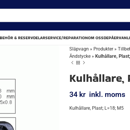
LBEHÖR & RESERVDELAR
SERVICE/REPARATION
OM OSS
DEPÅER
VANL
Släpvagn
»
Produkter
»
Tillbe
Ändstycke
»
Kulhållare, Plas
Kulhållare, 
UTMÄRKT
4.6
13
34
kr
inkl. moms
Kulhållare, Plast; L=18; M5