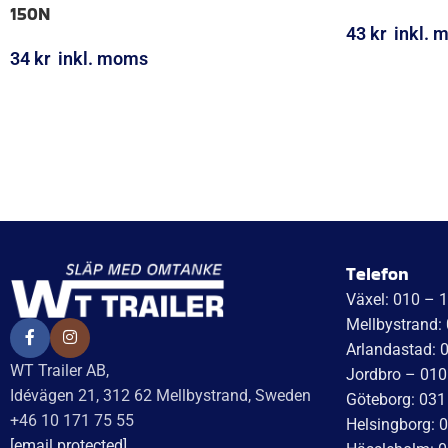
Fästögla för gasfjäder; L=18; M5, max
Kulhållare, 
150N
43
kr
inkl. 
34
kr
inkl. moms
LÄGG I VARUK
LÄGG I VARUKORG
Recensionssammanfattning
Em
Baserat på 138 recensioner
3 A