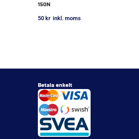
=18; M6
Fästögla för gasfjäder; L=18; M6, max
150N
50
kr
inkl. moms
LÄGG I VARUKORG
Marcus Nilsson
27 Maj 2026