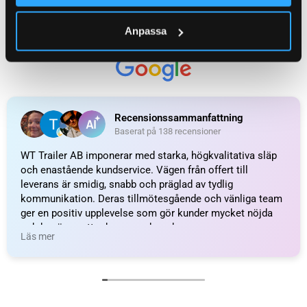
RÖRTYP
Fyrkantsrör
Anpassa
FABRIKAT / PASSAR TILL
SPP
WEIGHT
1,8 kg
KATEGORI:
Kulkoppling obromsad till släpvagn
Ytterligare information
Recensioner (0)
Relaterade produkter