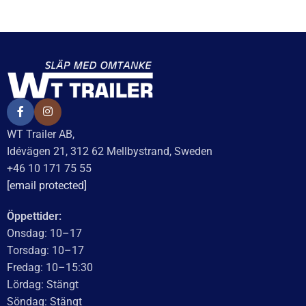
Kulkoppling 750 kg
Kulkoppling 750 kg AL-
Fyrkant 50mm, vertikal
KO AK7 B Ø60mm rör,
hålbild CC= 90mm
vertikal hålbild CC=90/115
399
kr
inkl. moms
644
kr
inkl. moms
Delbetalning från
LÄGG I VARUKORG
99
kr
/månad
LÄGG I VARUKORG