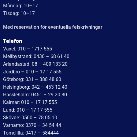
UTMÄRKT
Baserat på
138 recensioner
Recensionssammanfattning
Baserat på 138 recensioner
WT Trailer AB imponerar med starka, högkvalitativa släp
och enastående kundservice. Vägen från offert till
leverans är smidig, snabb och präglad av tydlig
kommunikation. Deras tillmötesgående och vänliga team
ger en positiv upplevelse som gör kunder mycket nöjda
och benägna att rekommendera dem.
Läs mer