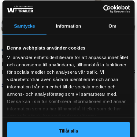
TOTALVIKT
1200 kg
Samtycke
Information
Om
MÅTT PÅ RÖR
60 mm
Denna webbplats använder cookies
Vi använder enhetsidentifierare för att anpassa innehållet
DIAMETER FÖR KULA
50 mm
och annonserna till användarna, tillhandahålla funktioner
för sociala medier och analysera vår trafik. Vi
vidarebefordrar även sådana identifierare och annan
information från din enhet till de sociala medier och
VERTIKAL CC-HÅLBILD
116, 90
annons- och analysföretag som vi samarbetar med.
Dessa kan i sin tur kombinera informationen med annan
information som du har tillhandahållit eller som de har
HÅLBILD PÅ KULKOPPLING
Vertikal
samlat in när du har använt deras tjänster.
Tillåt alla