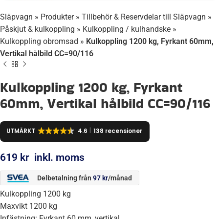
Släpvagn
»
Produkter
»
Tillbehör & Reservdelar till Släpvagn
»
Påskjut & kulkoppling
»
Kulkoppling / kulhandske
»
Kulkoppling obromsad
»
Kulkoppling 1200 kg, Fyrkant 60mm,
Vertikal hålbild CC=90/116
Kulkoppling 1200 kg, Fyrkant
60mm, Vertikal hålbild CC=90/116
UTMÄRKT
4.6
138 recensioner
619
kr
inkl. moms
Delbetalning från
97
kr
/månad
Kulkoppling 1200 kg
Maxvikt 1200 kg
Infästning: Fyrkant 60 mm, vertikal