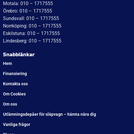
WT Trailer AB,
Idévägen 21, 312 62 Mellbystrand, Sweden
+46 10 171 75 55
[email protected]
Öppettider:
Onsdag: 10–17
Torsdag: 10–17