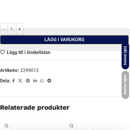
LÄGG I VARUKORG
inkl.moms
Lägg till i önskelistan
Artikelnr:
2299013
exkl.moms
Dela:
Beskrivning
FABRIKAT
SPP