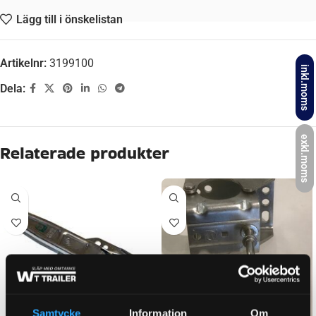
Lägg till i önskelistan
Artikelnr:
3199100
inkl.moms
Dela:
Beskrivning
exkl.moms
MATERIAL
Aluminium
EFFEKT
34 Watt
IP-KLASS
IP68
Samtycke
Information
Om