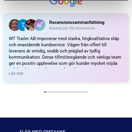
HÖJD
100,00 mm
BREDD
74,00 mm
LÄNGD
100,00 mm
LJUSFÄRG
Vit
TOTALLÄNGD
123 mm