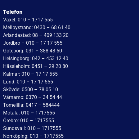
LJUSBILD
fokuserad
WEIGHT
0,880 kg
KATEGORI:
Arbetsbelysning 24v för lastbil
Ytterligare information
Recensioner (0)
Relaterade produkter