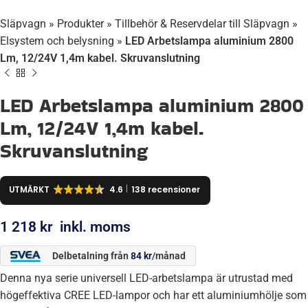
Släpvagn
»
Produkter
»
Tillbehör & Reservdelar till Släpvagn
»
Elsystem och belysning
»
LED Arbetslampa aluminium 2800
Lm, 12/24V 1,4m kabel. Skruvanslutning
LED Arbetslampa aluminium 2800
Lm, 12/24V 1,4m kabel.
Skruvanslutning
UTMÄRKT
4.6
138 recensioner
1 218
kr
inkl. moms
Delbetalning från
84
kr
/månad
Denna nya serie universell LED-arbetslampa är utrustad med
högeffektiva CREE LED-lampor och har ett aluminiumhölje som