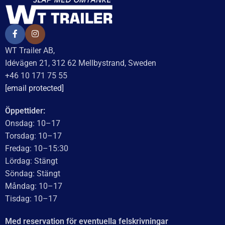
FÄRGTEMPERATUR
6000K
LAMPTYP
LED
TYP AV FÄSTE
Skruv
TEORETISK LUMEN
2800
KABEL LÄNGD
1400
VOLT
12V, 24V, 30V, 36V