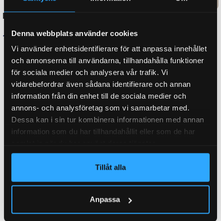
TYP AV LED
CREE
Denna webbplats använder cookies
Vi använder enhetsidentifierare för att anpassa innehållet
och annonserna till användarna, tillhandahålla funktioner
ANSLUTNINGSTYP
Kabel
för sociala medier och analysera vår trafik. Vi
vidarebefordrar även sådana identifierare och annan
information från din enhet till de sociala medier och
ANTAL DIODER
annons- och analysföretag som vi samarbetar med.
9
Dessa kan i sin tur kombinera informationen med annan
information som du har tillhandahållit eller som de har
samlat in när du har använt deras tjänster.
GODKÄNNANDE
EMC
Tillåt alla
FABRIKAT
Fristom
Anpassa