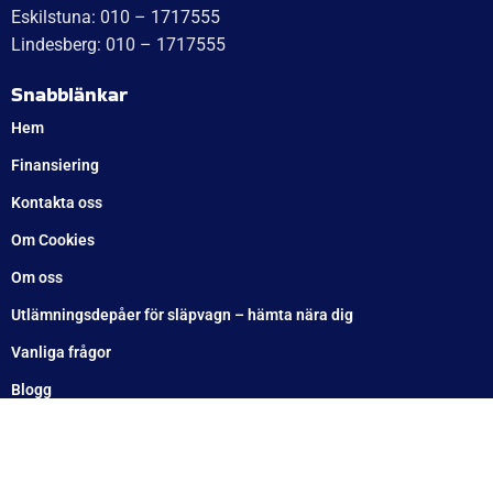
Lämlås ( bred )
Fäste till våra tyngre
stödhjul 60 mm
129
kr
inkl. moms
169
kr
inkl. moms
LÄGG I VARUKORG
LÄGG I VARUKORG