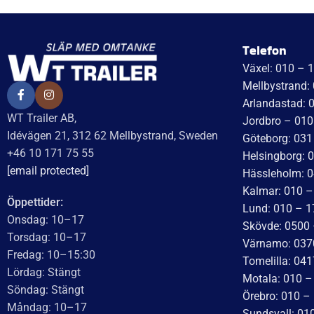
Recensionssammanfattning
Em
Baserat på 138 recensioner
3 A
WT Trailer AB imponerar med starka,
högkvalitativa släp och enastående
kundservice. Vägen från offert till
leverans är smidig, snabb och präglad av
tydlig kommunikation. Deras
tillmötesgående och vänliga team ger en
Wow vilket 
Läs mer
Läs mer
positiv upplevelse som gör kunder
fantastiskt
mycket nöjda och benägna att
nöjda. Emm
rekommendera dem.
Emma och 