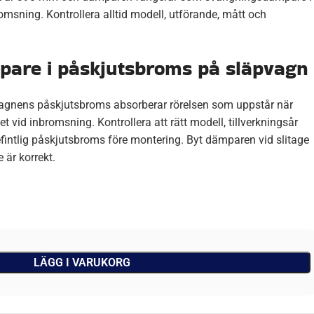
msning. Kontrollera alltid modell, utförande, mått och
are i påskjutsbroms på släpvagn
gnens påskjutsbroms absorberar rörelsen som uppstår när
t vid inbromsning. Kontrollera att rätt modell, tillverkningsår
ntlig påskjutsbroms före montering. Byt dämparen vid slitage
e är korrekt.
LÄGG I VARUKORG