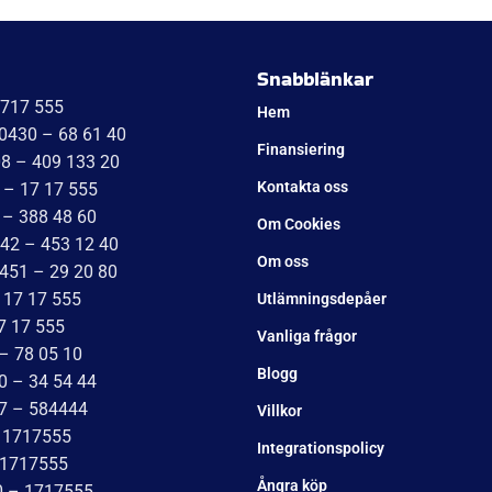
Baserat på
138 recensioner
ma Sandqvist
Tomas
ugusti 2026
2 Augusti 2026
Att man köpt släp någon ann
tidigare är ren förlust.
släp. Tack WT trailer för ett
 väl bemötande. Vi är super
a'S kök kommer bli succé.
Niklas