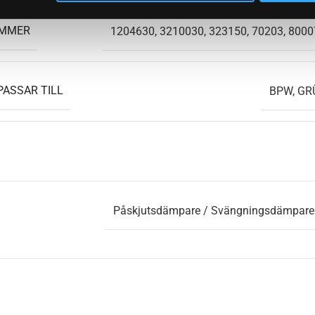
UMMER
1204630, 3210030, 323150, 70203, 800
PASSAR TILL
BPW, GR
Påskjutsdämpare / Svängningsdämpare t