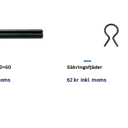
10×60
Säkringsfjäder
moms
62
kr
inkl. moms
ORG
LÄGG I VARUKORG
UTMÄRKT