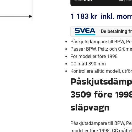
1 183
kr
inkl. mo
Delbetalning f
Påskjutsdämpare till BPW, P
Passar BPW, Peitz och Grüme
För modeller före 1998
CC-mått 390 mm
Kontrollera alltid modell, utf
Påskjutsdämp
3509 före 199
släpvagn
Påskjutsdämpare till BPW, P
modeller före 1998. CC-mått