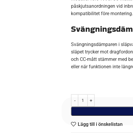
påskjutsanordningen vid inbro
kompatibilitet före montering.
Svängningsdämp
Svängningsdämparen i släpva
släpet trycker mot dragfordone
och CC-mått stämmer med befi
eller när funktionen inte längr
Lägg till i önskelistan