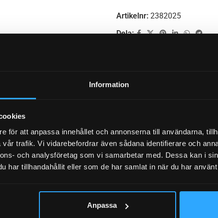
Artikelnr:
2382025
Dela:
BESKRIVNING
YTTERLIGARE INFORMATION
RECENSIONER (0)
Information
BPW, GR
cookies
e för att anpassa innehållet och annonserna till användarna, tillh
vår trafik. Vi vidarebefordrar även sådana identifierare och anna
nnons- och analysföretag som vi samarbetar med. Dessa kan i sin
EN
har tillhandahållit eller som de har samlat in när du har använt 
AK 3509, AWS 2020, AWSU 2020, AWUS 2
Anpassa