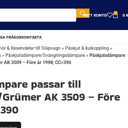
0
MITT KONTO
0
IGA FRÅGOR
KONTAKTA
hör & Reservdelar till Släpvagn
»
Påskjut & kulkoppling
»
s
»
Påskjutsdämpare/Svängningsdämpare
»
Påskjutsdämpare
er AK 3509 – Före år 1998; CC=390
pare passar till
Grümer AK 3509 – Före
=390
8 recensioner