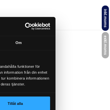
inkl.moms
exkl.moms
Om
ÜMER, PEITZ
andahålla funktioner för
n information från din enhet
 tur kombinera informationen
390
deras tjänster.
020, T081PS
Tillåt alla