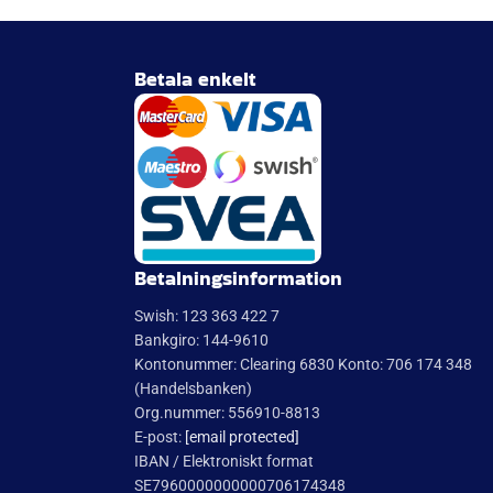
Marcus Nilsson
27 Maj 2026
anstans
Hjälpsamma, snabb leverans, hög
kvalitet.