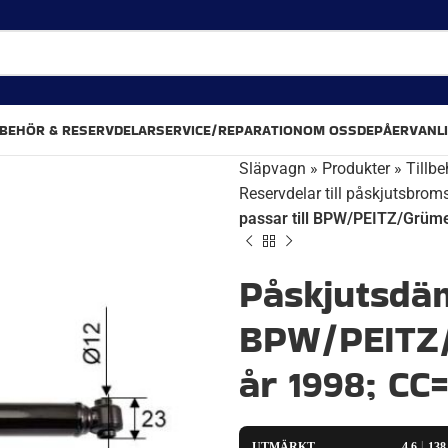
LBEHÖR & RESERVDELAR
SERVICE/REPARATION
OM OSS
DEPÅER
VANL
Släpvagn
»
Produkter
»
Tillbe
Reservdelar till påskjutsbrom
passar till BPW/PEITZ/Grüm
Påskjutsdäm
BPW/PEITZ/
år 1998; CC
UTMÄRKT
4.6
13