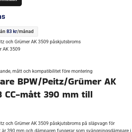
ms
rån
83
kr
/månad
eitz och Grümer AK 3509 påskjutsbroms
r AK 3509
örande, mått och kompatibilitet före montering
are BPW/Peitz/Grümer AK
8 CC-mått 390 mm till
eitz och Grümer AK 3509 påskjutsbroms på släpvagn för
et är 390 mm och dämparen fungerar som svängningsdämpare i