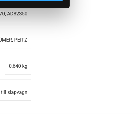
070, AD82350
ÜMER, PEITZ
0,640 kg
ill släpvagn