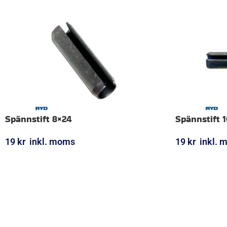
Spännstift 8×24
Spännstift 
19
kr
inkl. moms
19
kr
inkl. 
LÄGG I VARUKORG
LÄGG I VARUK