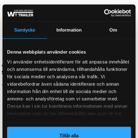
CC-UTDRAGEN
310
Samtycke
Information
Om
BROMS-
48,20,581,007, 48.20.581.003, AE 1,0-1, AR1028,
Denna webbplats använder cookies
ID
AR1036, ZAF 1,0-1, ZAF 1,0-2
Vi använder enhetsidentifierare för att anpassa innehållet
och annonserna till användarna, tillhandahålla funktioner
för sociala medier och analysera vår trafik. Vi
vidarebefordrar även sådana identifierare och annan
003170, 02.3722.59.00,
ORGINALNUMMER
100237225900, 4061NK 004/08
information från din enhet till de sociala medier och
FF05, 715612, AE 1,0-1
annons- och analysföretag som vi samarbetar med.
Dessa kan i sin tur kombinera informationen med annan
information som du har tillhandahållit eller som de har
samlat in när du har använt deras tjänster.
FABRIKAT / PASSAR TILL
BPW
Tillåt alla