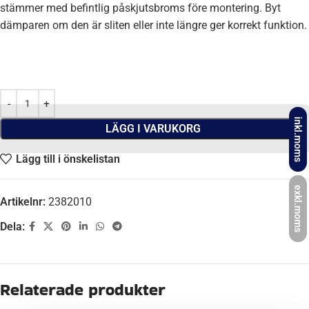
stämmer med befintlig påskjutsbroms före montering. Byt
dämparen om den är sliten eller inte längre ger korrekt funktion.
inkl.moms
LÄGG I VARUKORG
Lägg till i önskelistan
exkl.moms
Artikelnr:
2382010
Dela:
Beskrivning
FABRIKAT
BPW