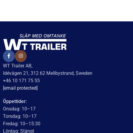
Spännstift 8×24
Säkringsfjäder
19
kr
inkl. moms
62
kr
inkl. moms
LÄGG I VARUKORG
LÄGG I VARUKORG
UTMÄRKT
Baserat på
138 recensioner