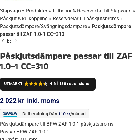
Släpvagn
»
Produkter
»
Tillbehör & Reservdelar till Släpvagn
»
Påskjut & kulkoppling
»
Reservdelar till påskjutsbroms
»
Påskjutsdämpare/Svängningsdämpare
»
Påskjutsdämpare
passar till ZAF 1.0-1 CC=310
Påskjutsdämpare passar till ZAF
1.0-1 CC=310
UTMÄRKT
4.6
138 recensioner
2 022
kr
inkl. moms
Delbetalning från
110
kr
/månad
Påskjutsdämpare till BPW ZAF 1,0-1 påskjutsbroms
Passar BPW ZAF 1,0-1
CC-mått 310 mm