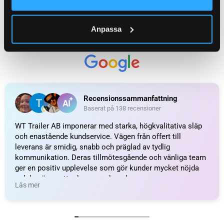
WEIGHT
0,320 kg
Anpassa
Påskjutsdämpare / Svängningsdämpare till
KATEGORI:
släpvagn
Ytterligare information
Recensioner (0)
Relaterade produkter