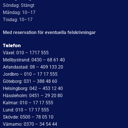
Recensionssammanfattning
Baserat på 138 recensioner
WT Trailer AB imponerar med starka, högkvalitativa släp
och enastående kundservice. Vägen från offert till
leverans är smidig, snabb och präglad av tydlig
kommunikation. Deras tillmötesgående och vänliga team
ger en positiv upplevelse som gör kunder mycket nöjda
och benägna att rekommendera dem.
Läs mer