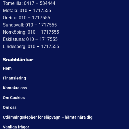
WT Trailer AB,
Idévägen 21, 312 62 Mellbystrand, Sweden
+46 10 171 75 55
[email protected]
Öppettider:
Onsdag: 10–17
Torsdag: 10–17
Fredag: 10–15:30
Lördag: Stängt
Söndag: Stängt
Måndag: 10–17
Tisdag: 10–17