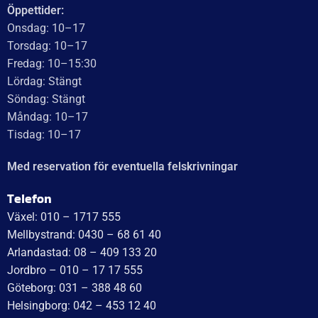
Läs mer
WT Trailer AB,
Idévägen 21, 312 62 Mellbystrand, Sweden
+46 10 171 75 55
[email protected]
Öppettider: