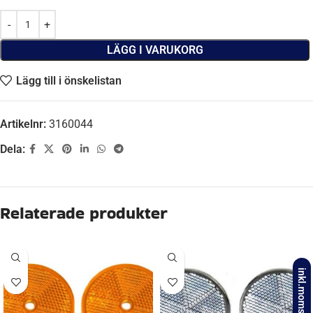
LÄGG I VARUKORG
Lägg till i önskelistan
Artikelnr:
3160044
Dela:
Beskrivning
FABRIKAT
Aspöck
inkl.moms
DIAMETER, YTTER
80,00 mm