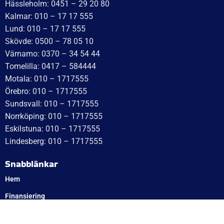
Onsdag: 10–17
Torsdag: 10–17
Fredag: 10–15:30
Lördag: Stängt
Söndag: Stängt
Måndag: 10–17
Tisdag: 10–17
Med reservation för eventuella felskrivningar
Telefon
Växel: 010 – 1717 555
Mellbystrand: 0430 – 68 61 40
Arlandastad: 08 – 409 133 20
Jordbro – 010 – 17 17 555
Göteborg: 031 – 388 48 60
Helsingborg: 042 – 453 12 40
Hässleholm: 0451 – 29 20 80