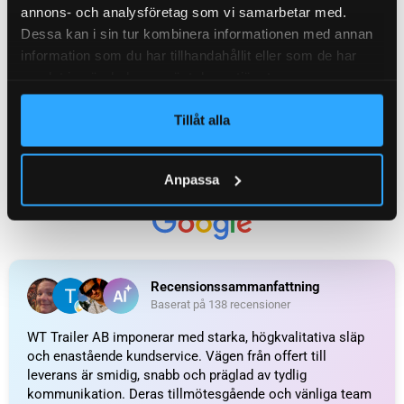
Ytterligare information
annons- och analysföretag som vi samarbetar med.
Recensioner (0)
Dessa kan i sin tur kombinera informationen med annan
information som du har tillhandahållit eller som de har
samlat in när du har använt deras tjänster.
Relaterade produkter
Tillåt alla
Anpassa
Rund reflex 60 mm gul
Rund reflex 60 mm vit
skruvhål (2-pack)
självhäftande (2-pack)
49
kr
inkl. moms
49
kr
inkl. moms