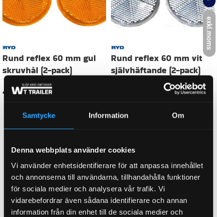
exkl.moms
FÄRG
Vit
E-NUMMER
E20 020 346
FABRIKAT / PASSAR TILL
ASPÖCK
Samtycke
Information
Om
WEIGHT
0,020 kg
Denna webbplats använder cookies
Vi använder enhetsidentifierare för att anpassa innehållet
och annonserna till användarna, tillhandahålla funktioner
för sociala medier och analysera vår trafik. Vi
KATEGORI:
Reflex till släpvagn
vidarebefordrar även sådana identifierare och annan
information från din enhet till de sociala medier och