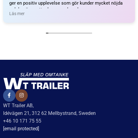
LÄGG I VARUKORG
LÄGG I VARUKORG
UTMÄRKT
Baserat på
138 recensioner
Recensionssammanfattning
Baserat på 138 recensioner
WT Trailer AB imponerar med starka, högkvalitativa släp
och enastående kundservice. Vägen från offert till
leverans är smidig, snabb och präglad av tydlig
kommunikation. Deras tillmötesgående och vänliga team
ger en positiv upplevelse som gör kunder mycket nöjda
och benägna att rekommendera dem.