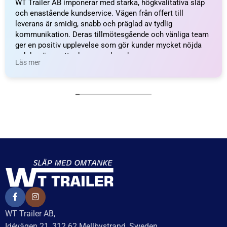
Axelpaket Knott 1050kg
Axelpaket Knott 1050kg
1100/1600/4×100 – inkl.
1300/1750/4×100 – inkl.
frakt
frakt
14 994
kr
inkl. moms
14 994
kr
inkl. moms
Delbetalning från
Delbetalning från
528
kr
/månad
528
kr
/månad
LÄGG I VARUKORG
LÄGG I VARUKORG
UTMÄRKT
Baserat på
138 recensioner
Recensionssammanfattning
Baserat på 138 recensioner