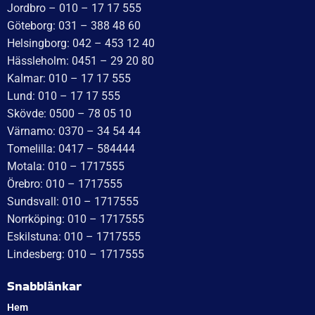
Idévägen 21, 312 62 Mellbystrand, Sweden
+46 10 171 75 55
[email protected]
Öppettider:
Onsdag: 10–17
Torsdag: 10–17
Fredag: 10–15:30
Lördag: Stängt
Söndag: Stängt
Måndag: 10–17
Tisdag: 10–17
Med reservation för eventuella felskrivningar
Telefon
Växel: 010 – 1717 555
Mellbystrand: 0430 – 68 61 40