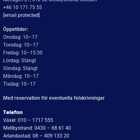
WT Trailer AB imponerar med starka, högkvalitativa släp
och enastående kundservice. Vägen från offert till
leverans är smidig, snabb och präglad av tydlig
kommunikation. Deras tillmötesgående och vänliga team
ger en positiv upplevelse som gör kunder mycket nöjda
och benägna att rekommendera dem.
Läs mer
WT Trailer AB,