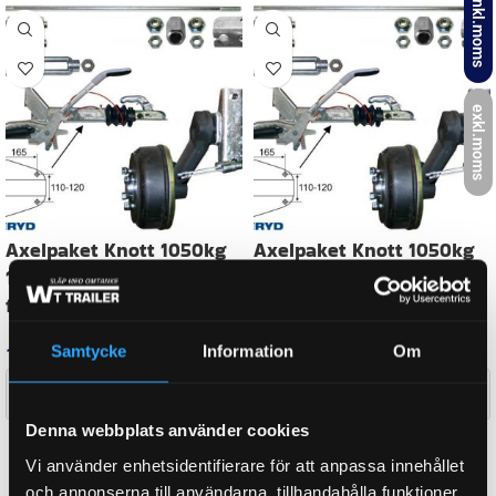
inkl.moms
AXEL BROMSAD
Ja
exkl.moms
AXEL A-MÅTT
1100 mm
TOTALVIKT
1050 kg
Samtycke
Information
Om
BULTCIRKEL
4×100
Denna webbplats använder cookies
WEIGHT
59,2 kg
Vi använder enhetsidentifierare för att anpassa innehållet
och annonserna till användarna, tillhandahålla funktioner