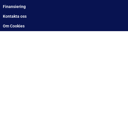
Arlandastad: 08 – 409 133 20
Jordbro – 010 – 17 17 555
Göteborg: 031 – 388 48 60
Helsingborg: 042 – 453 12 40
Hässleholm: 0451 – 29 20 80
Kalmar: 010 – 17 17 555
Lund: 010 – 17 17 555
Skövde: 0500 – 78 05 10
Värnamo: 0370 – 34 54 44
Tomelilla: 0417 – 584444
Motala: 010 – 1717555
Örebro: 010 – 1717555
Sundsvall: 010 – 1717555
Norrköping: 010 – 1717555
Eskilstuna: 010 – 1717555
Lindesberg: 010 – 1717555
Snabblänkar