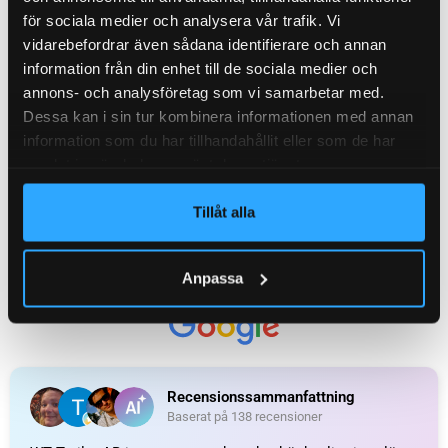
för sociala medier och analysera vår trafik. Vi
vidarebefordrar även sådana identifierare och annan
KATEGORI:
Axelpaket / komplett axel till släpvagn
information från din enhet till de sociala medier och
annons- och analysföretag som vi samarbetar med.
Recensioner (0)
Dessa kan i sin tur kombinera informationen med annan
information som du har tillhandahållit eller som de har
samlat in när du har använt deras tjänster.
Relaterade produkter
Tillåt alla
Anpassa