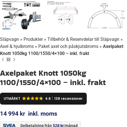
Släpvagn
»
Produkter
»
Tillbehör & Reservdelar till Släpvagn
»
Axel & hjulbroms
»
Paket axel och påskjutsbroms
»
Axelpaket
Knott 1050kg 1100/1550/4×100 – inkl. frakt
Axelpaket Knott 1050kg
1100/1550/4×100 – inkl. frakt
UTMÄRKT
4.6
138 recensioner
14 994
kr
inkl. moms
Delbetalning från
528
kr
/månad