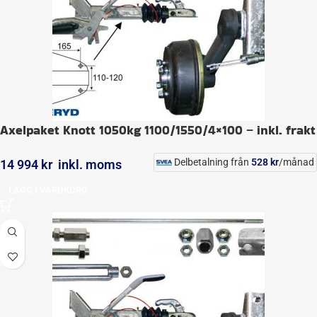
Axelpaket Knott 1050kg 1100/1550/4×100 – inkl. frakt
Delbetalning från
528
kr
/månad
14 994
kr
inkl. moms
LÄGG I VARUKORG