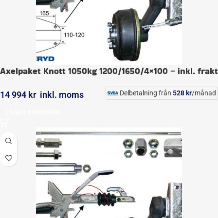
Axelpaket Knott 1050kg 1200/1650/4×100 – inkl. frakt
Delbetalning från
528
kr
/månad
14 994
kr
inkl. moms
LÄGG I VARUKORG