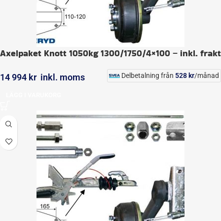
Axelpaket Knott 1050kg 1300/1750/4×100 – inkl. frakt
Delbetalning från
528
kr
/månad
14 994
kr
inkl. moms
LÄGG I VARUKORG