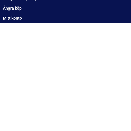
Ångra köp
Mitt konto
Betala enkelt
Betalningsinformation
Swish: 123 363 422 7
Bankgiro: 144-9610
Kontonummer: Clearing 6830 Konto: 706 174 348 (Handelsbanken)
Org.nummer: 556910-8813
E-post:
[email protected]
IBAN / Elektroniskt format SE7960000000000706174348