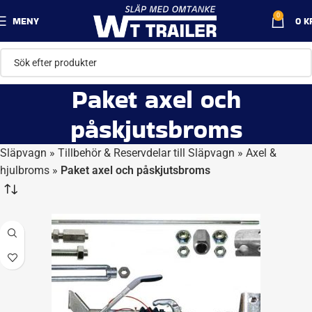
0
MENY
0
K
Paket axel och
påskjutsbroms
Släpvagn
»
Tillbehör & Reservdelar till Släpvagn
»
Axel &
hjulbroms
»
Paket axel och påskjutsbroms