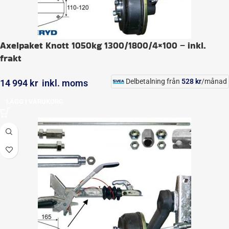
Axelpaket Knott 1050kg 1300/1800/4×100 – inkl.
frakt
Delbetalning från
528
kr
/månad
14 994
kr
inkl. moms
LÄGG I VARUKORG