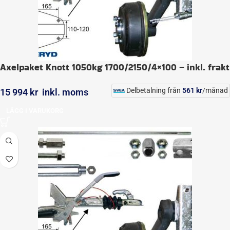
Axelpaket Knott 1050kg 1700/2150/4×100 – inkl. frakt
Delbetalning från
561
kr
/månad
15 994
kr
inkl. moms
LÄGG I VARUKORG