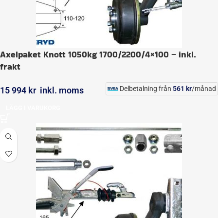
Axelpaket Knott 1050kg 1700/2200/4×100 – inkl.
frakt
Delbetalning från
561
kr
/månad
15 994
kr
inkl. moms
LÄGG I VARUKORG