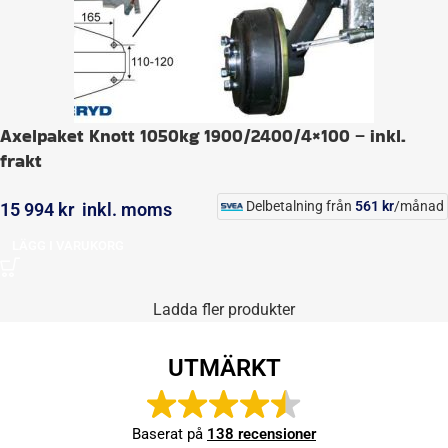
Axelpaket Knott 1050kg 1900/2400/4×100 – inkl.
frakt
Delbetalning från
561
kr
/månad
15 994
kr
inkl. moms
LÄGG I VARUKORG
Laddar...
UTMÄRKT
Baserat på
138 recensioner