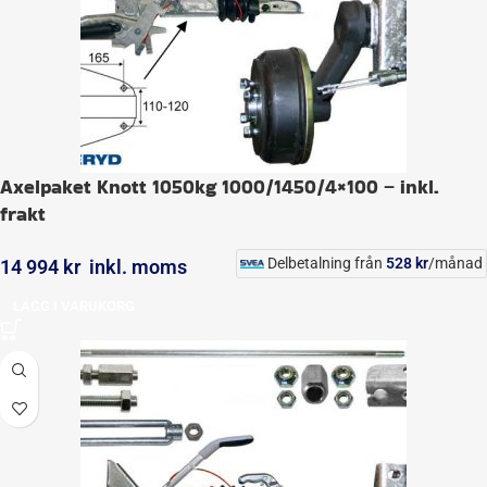
Axelpaket Knott 1050kg 1000/1450/4×100 – inkl.
frakt
Delbetalning från
528
kr
/månad
14 994
kr
inkl. moms
LÄGG I VARUKORG