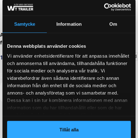
Samtycke
Information
Om
Axelpaket Knott 1050kg 1500/2000/4×100 – inkl.
frakt
Denna webbplats använder cookies
Vi använder enhetsidentifierare för att anpassa innehållet
Delbetalning från
528
kr
/månad
14 994
kr
inkl. moms
och annonserna till användarna, tillhandahålla funktioner
LÄGG I VARUKORG
för sociala medier och analysera vår trafik. Vi
vidarebefordrar även sådana identifierare och annan
information från din enhet till de sociala medier och
annons- och analysföretag som vi samarbetar med.
Dessa kan i sin tur kombinera informationen med annan
information som du har tillhandahållit eller som de har
samlat in när du har använt deras tjänster.
Tillåt alla