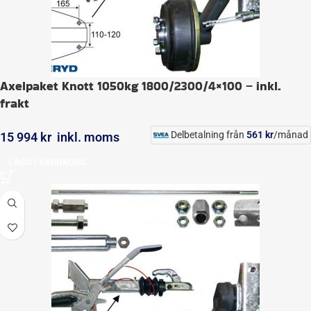
Axelpaket Knott 1050kg 1800/2300/4×100 – inkl.
frakt
Delbetalning från
561
kr
/månad
15 994
kr
inkl. moms
LÄGG I VARUKORG