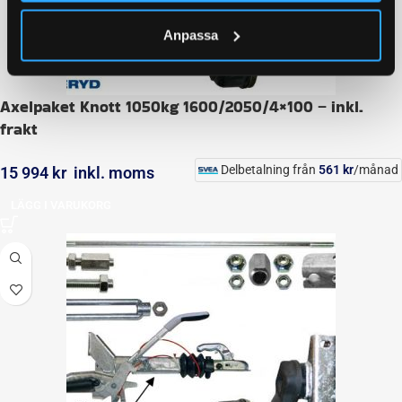
Anpassa
Axelpaket Knott 1050kg 1600/2050/4×100 – inkl.
frakt
Delbetalning från
561
kr
/månad
15 994
kr
inkl. moms
LÄGG I VARUKORG