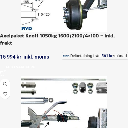
Axelpaket Knott 1050kg 1600/2100/4×100 – inkl.
frakt
Delbetalning från
561
kr
/månad
15 994
kr
inkl. moms
LÄGG I VARUKORG