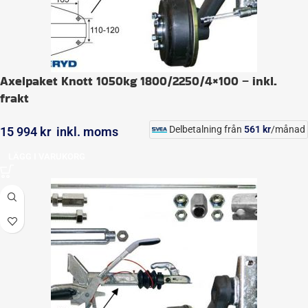
Axelpaket Knott 1050kg 1800/2250/4×100 – inkl.
frakt
Delbetalning från
561
kr
/månad
15 994
kr
inkl. moms
LÄGG I VARUKORG