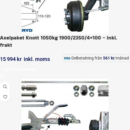
Axelpaket Knott 1050kg 1900/2350/4×100 – inkl.
frakt
Delbetalning från
561
kr
/månad
15 994
kr
inkl. moms
LÄGG I VARUKORG