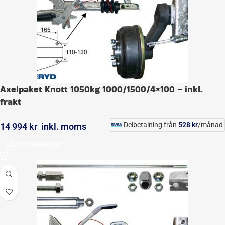
Axelpaket Knott 1050kg 1000/1500/4×100 – inkl.
frakt
Delbetalning från
528
kr
/månad
14 994
kr
inkl. moms
LÄGG I VARUKORG