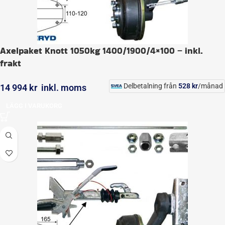
Axelpaket Knott 1050kg 1400/1900/4×100 – inkl.
frakt
Delbetalning från
528
kr
/månad
14 994
kr
inkl. moms
LÄGG I VARUKORG