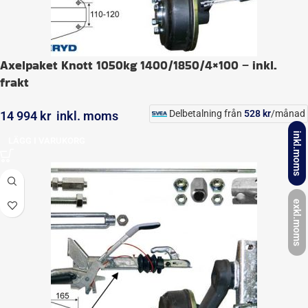
Axelpaket Knott 1050kg 1400/1850/4×100 – inkl.
frakt
Delbetalning från
528
kr
/månad
14 994
kr
inkl. moms
inkl.moms
LÄGG I VARUKORG
exkl.moms