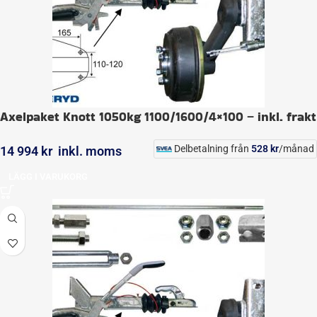
Axelpaket Knott 1050kg 1100/1600/4×100 – inkl. frakt
Delbetalning från
528
kr
/månad
14 994
kr
inkl. moms
LÄGG I VARUKORG