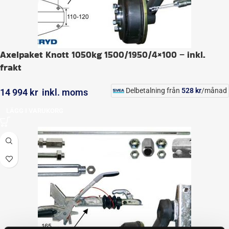
Axelpaket Knott 1050kg 1500/1950/4×100 – inkl.
frakt
Delbetalning från
528
kr
/månad
14 994
kr
inkl. moms
LÄGG I VARUKORG