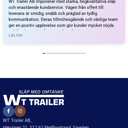
Axelpaket Knott 1050kg
Axelpaket Knott 1050kg
1000/1500/4×100 – inkl.
1100/1600/4×100 – inkl.
frakt
frakt
14 994
kr
inkl. moms
14 994
kr
inkl. moms
Delbetalning från
Delbetalning från
528
kr
/månad
528
kr
/månad
LÄGG I VARUKORG
LÄGG I VARUKORG
UTMÄRKT
Baserat på
138 recensioner
Recensionssammanfattning
Baserat på 138 recensioner