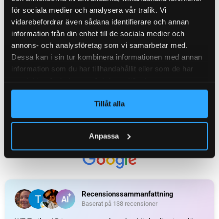
för sociala medier och analysera vår trafik. Vi
vidarebefordrar även sådana identifierare och annan
KATEGORI:
Axelpaket / komplett axel till släpvagn
information från din enhet till de sociala medier och
annons- och analysföretag som vi samarbetar med.
Recensioner (0)
Dessa kan i sin tur kombinera informationen med annan
information som du har tillhandahållit eller som de har
samlat in när du har använt deras tjänster.
Relaterade produkter
Tillåt alla
Anpassa