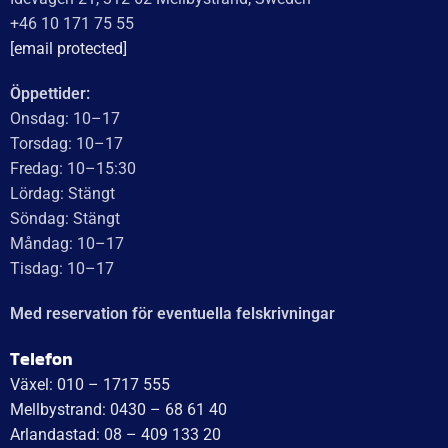
WT Trailer AB imponerar med starka, högkvalitativa släp
och enastående kundservice. Vägen från offert till
leverans är smidig, snabb och präglad av tydlig
kommunikation. Deras tillmötesgående och vänliga team
ger en positiv upplevelse som gör kunder mycket nöjda
och benägna att rekommendera dem.
Läs mer
WT Trailer AB,