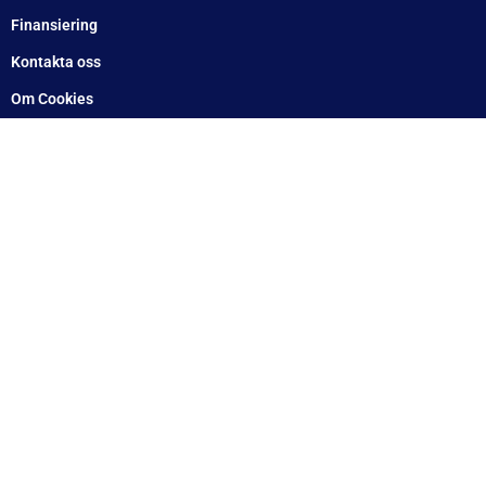
Arlandastad: 08 – 409 133 20
Jordbro – 010 – 17 17 555
Göteborg: 031 – 388 48 60
Helsingborg: 042 – 453 12 40
Hässleholm: 0451 – 29 20 80
Kalmar: 010 – 17 17 555
Lund: 010 – 17 17 555
Skövde: 0500 – 78 05 10
Värnamo: 0370 – 34 54 44
Tomelilla: 0417 – 584444
Motala: 010 – 1717555
Örebro: 010 – 1717555
Sundsvall: 010 – 1717555
Norrköping: 010 – 1717555
Eskilstuna: 010 – 1717555
Lindesberg: 010 – 1717555
Snabblänkar