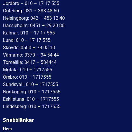
Idévägen 21, 312 62 Mellbystrand, Sweden
+46 10 171 75 55
[email protected]
Öppettider:
Onsdag: 10–17
Torsdag: 10–17
Fredag: 10–15:30
Lördag: Stängt
Söndag: Stängt
Måndag: 10–17
Tisdag: 10–17
Med reservation för eventuella felskrivningar
Telefon
Växel: 010 – 1717 555
Mellbystrand: 0430 – 68 61 40