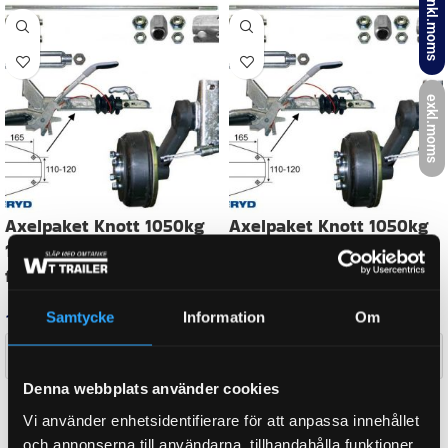
inkl.moms
AXEL BROMSAD
Ja
exkl.moms
AXEL A-MÅTT
1300 mm
TOTALVIKT
1050 kg
Samtycke
Information
Om
BULTCIRKEL
4×100
Denna webbplats använder cookies
WEIGHT
60,5 kg
Vi använder enhetsidentifierare för att anpassa innehållet
och annonserna till användarna, tillhandahålla funktioner