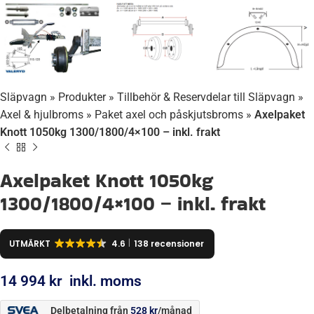
Släpvagn
»
Produkter
»
Tillbehör & Reservdelar till Släpvagn
»
Axel & hjulbroms
»
Paket axel och påskjutsbroms
»
Axelpaket
Knott 1050kg 1300/1800/4×100 – inkl. frakt
Axelpaket Knott 1050kg
1300/1800/4×100 – inkl. frakt
UTMÄRKT
4.6
138 recensioner
14 994
kr
inkl. moms
Delbetalning från
528
kr
/månad