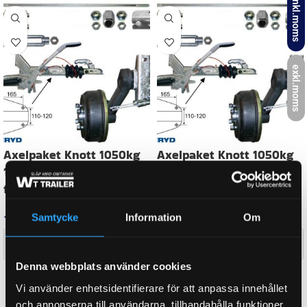
inkl.moms
BULTCIRKEL
5×112
exkl.moms
AXEL B-MÅTT
1750 mm
AXEL A-MÅTT
1300 mm
Samtycke
Information
Om
TOTALVIKT
1500 kg
Denna webbplats använder cookies
WEIGHT
86,2 kg
Vi använder enhetsidentifierare för att anpassa innehållet
och annonserna till användarna, tillhandahålla funktioner