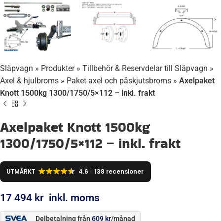
Släpvagn
»
Produkter
»
Tillbehör & Reservdelar till Släpvagn
»
Axel & hjulbroms
»
Paket axel och påskjutsbroms
»
Axelpaket
Knott 1500kg 1300/1750/5×112 – inkl. frakt
Axelpaket Knott 1500kg
1300/1750/5×112 – inkl. frakt
UTMÄRKT
4.6
138 recensioner
17 494
kr
inkl. moms
Delbetalning från
609
kr
/månad