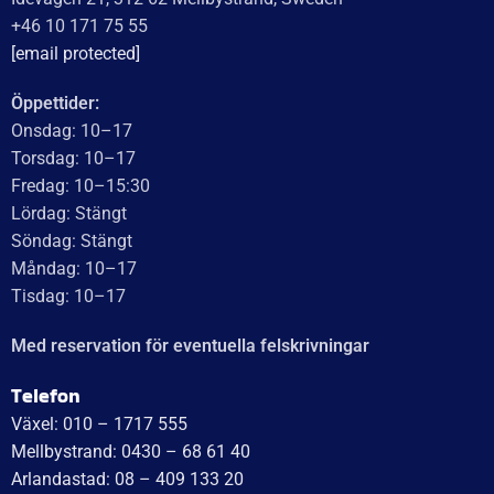
WT Trailer AB imponerar med starka, högkvalitativa släp
och enastående kundservice. Vägen från offert till
leverans är smidig, snabb och präglad av tydlig
kommunikation. Deras tillmötesgående och vänliga team
ger en positiv upplevelse som gör kunder mycket nöjda
och benägna att rekommendera dem.
Läs mer
WT Trailer AB,