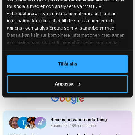
för sociala medier och analysera vår trafik. Vi
vidarebefordrar även sådana identifierare och annan
KATEGORI:
Axelpaket / komplett axel till släpvagn
information från din enhet till de sociala medier och
annons- och analysföretag som vi samarbetar med.
Recensioner (0)
Dessa kan i sin tur kombinera informationen med annan
information som du har tillhandahållit eller som de har
samlat in när du har använt deras tjänster.
Relaterade produkter
Tillåt alla
Anpassa