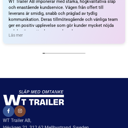
Axelpaket Knott 1050kg
Axelpaket Knott 1050kg
1200/1650/4×100 – inkl.
1300/1800/4×100 – inkl.
frakt
frakt
14 994
kr
inkl. moms
14 994
kr
inkl. moms
Delbetalning från
Delbetalning från
528
kr
/månad
528
kr
/månad
LÄGG I VARUKORG
LÄGG I VARUKORG
UTMÄRKT
Baserat på
138 recensioner
Recensionssammanfattning
Baserat på 138 recensioner