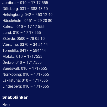
Idévägen 21, 312 62 Mellbystrand, Sweden
+46 10 171 75 55
[email protected]
Öppettider:
Onsdag: 10–17
Torsdag: 10–17
Fredag: 10–15:30
Lördag: Stängt
Söndag: Stängt
Måndag: 10–17
Tisdag: 10–17
Med reservation för eventuella felskrivningar
Telefon
Växel: 010 – 1717 555
Mellbystrand: 0430 – 68 61 40