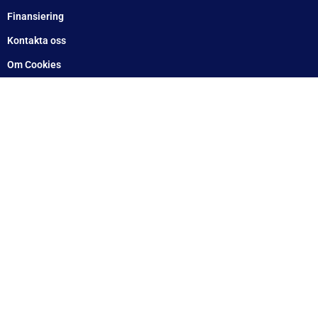
Arlandastad: 08 – 409 133 20
Jordbro – 010 – 17 17 555
Göteborg: 031 – 388 48 60
Helsingborg: 042 – 453 12 40
Hässleholm: 0451 – 29 20 80
Kalmar: 010 – 17 17 555
Lund: 010 – 17 17 555
Skövde: 0500 – 78 05 10
Värnamo: 0370 – 34 54 44
Tomelilla: 0417 – 584444
Motala: 010 – 1717555
Örebro: 010 – 1717555
Sundsvall: 010 – 1717555
Norrköping: 010 – 1717555
Eskilstuna: 010 – 1717555
Lindesberg: 010 – 1717555
Snabblänkar