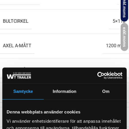
inkl.moms
BULTCIRKEL
5×112
exkl.moms
AXEL A-MÅTT
1200 mm
AXEL B-MÅTT
1700 mm
Samtycke
Information
Om
TOTALVIKT
1500 kg
Denna webbplats använder cookies
WEIGHT
85,2 kg
Vi använder enhetsidentifierare för att anpassa innehållet
och annonserna till användarna, tillhandahålla funktioner