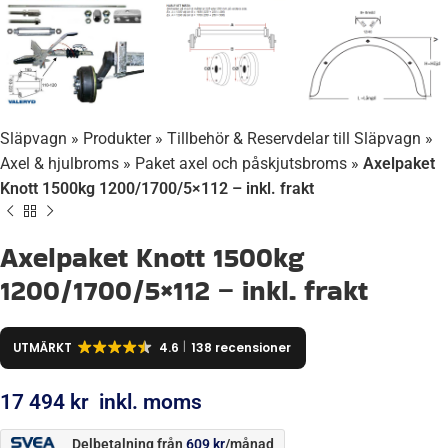
Släpvagn
»
Produkter
»
Tillbehör & Reservdelar till Släpvagn
»
Axel & hjulbroms
»
Paket axel och påskjutsbroms
»
Axelpaket
Knott 1500kg 1200/1700/5×112 – inkl. frakt
Axelpaket Knott 1500kg
1200/1700/5×112 – inkl. frakt
UTMÄRKT
4.6
138 recensioner
17 494
kr
inkl. moms
Delbetalning från
609
kr
/månad