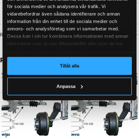
för sociala medier och analysera vår trafik. Vi
vidarebefordrar även sådana identifierare och annan
KATEGORI:
Axelpaket / komplett axel till släpvagn
information från din enhet till de sociala medier och
annons- och analysföretag som vi samarbetar med.
Recensioner (0)
Dessa kan i sin tur kombinera informationen med annan
information som du har tillhandahållit eller som de har
samlat in när du har använt deras tjänster.
Relaterade produkter
Tillåt alla
Anpassa