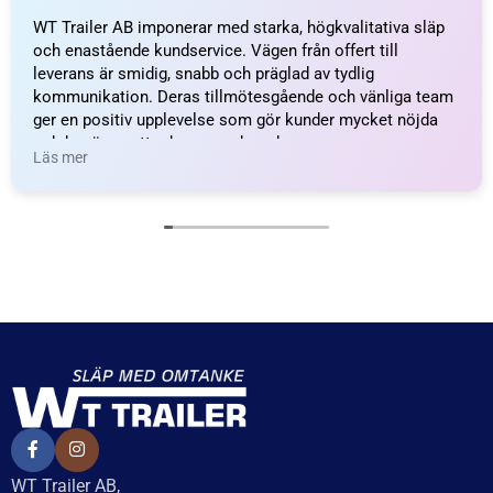
WT Trailer AB imponerar med starka, högkvalitativa släp
och enastående kundservice. Vägen från offert till
leverans är smidig, snabb och präglad av tydlig
kommunikation. Deras tillmötesgående och vänliga team
ger en positiv upplevelse som gör kunder mycket nöjda
och benägna att rekommendera dem.
Läs mer
WT Trailer AB,