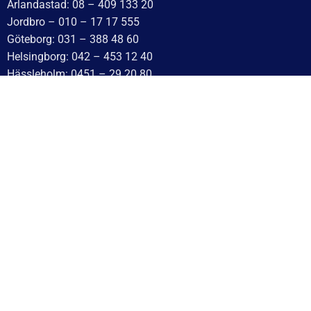
Arlandastad: 08 – 409 133 20
Jordbro – 010 – 17 17 555
Göteborg: 031 – 388 48 60
Helsingborg: 042 – 453 12 40
Hässleholm: 0451 – 29 20 80
Kalmar: 010 – 17 17 555
Lund: 010 – 17 17 555
Skövde: 0500 – 78 05 10
Värnamo: 0370 – 34 54 44
Tomelilla: 0417 – 584444
Motala: 010 – 1717555
Örebro: 010 – 1717555
Sundsvall: 010 – 1717555
Norrköping: 010 – 1717555
Eskilstuna: 010 – 1717555
Lindesberg: 010 – 1717555
Snabblänkar