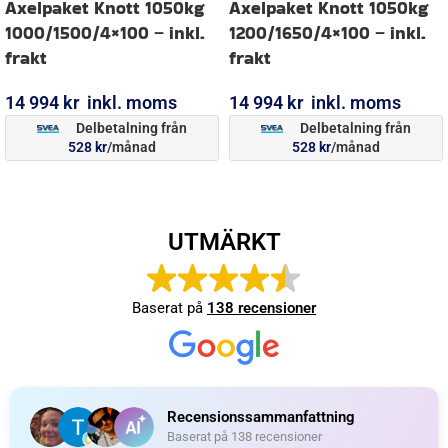
Axelpaket Knott 1050kg
Axelpaket Knott 1050kg
1000/1500/4×100 – inkl.
1200/1650/4×100 – inkl.
frakt
frakt
14 994
kr
inkl. moms
14 994
kr
inkl. moms
Delbetalning från
Delbetalning från
528
kr
/månad
528
kr
/månad
LÄGG I VARUKORG
LÄGG I VARUKORG
UTMÄRKT
Baserat på
138 recensioner
Recensionssammanfattning
Baserat på 138 recensioner