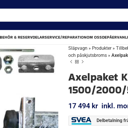
LBEHÖR & RESERVDELAR
SERVICE/REPARATION
OM OSS
DEPÅER
VANL
Släpvagn
»
Produkter
»
Tillbe
och påskjutsbroms
»
Axelpak
Axelpaket K
1500/2000/5
17 494
kr
inkl. m
Delbetalning f