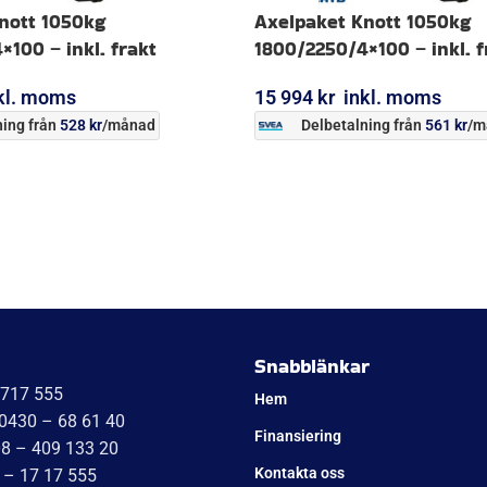
nott 1050kg
Axelpaket Knott 1050kg
100 – inkl. frakt
1800/2250/4×100 – inkl. f
kl. moms
15 994
kr
inkl. moms
ing från
528
kr
/månad
Delbetalning från
561
kr
/m
ORG
LÄGG I VARUKORG
Snabblänkar
1717 555
Hem
 0430 – 68 61 40
Finansiering
08 – 409 133 20
Kontakta oss
 – 17 17 555