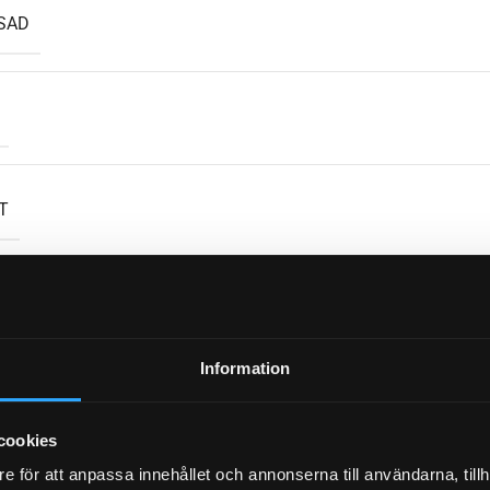
SAD
T
T
Information
cookies
e för att anpassa innehållet och annonserna till användarna, tillh