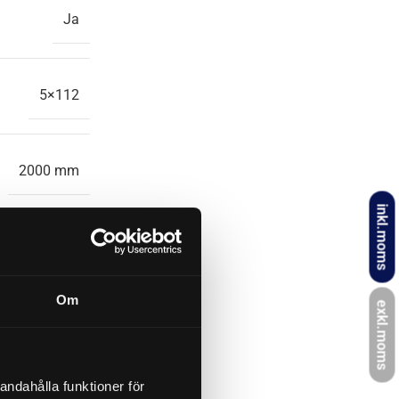
Ja
5×112
2000 mm
inkl.moms
1500 mm
Om
exkl.moms
1500 kg
andahålla funktioner för
88,5 kg