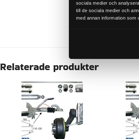
sociala medier och analysera 
till de sociala medier och a
med annan information som du 
KATEGORI:
Relaterade produkter