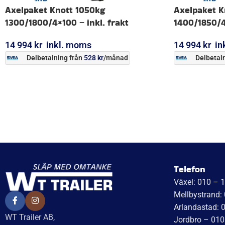
Axelpaket Knott 1050kg
Axelpaket K
1300/1800/4×100 – inkl. frakt
1400/1850/4×
14 994
kr
inkl. moms
14 994
kr
in
Delbetalning från
528
kr
/månad
Delbetaln
LÄGG I VARUKORG
LÄGG I VARUK
Telefon
Växel: 010 – 
Mellbystrand:
Arlandastad: 
WT Trailer AB,
Jordbro – 010