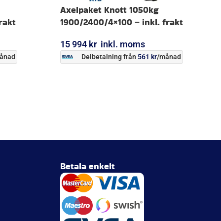
Axelpaket Knott 1050kg
rakt
1900/2400/4×100 – inkl. frakt
15 994
kr
inkl. moms
ånad
Delbetalning från
561
kr
/månad
LÄGG I VARUKORG
Betala enkelt