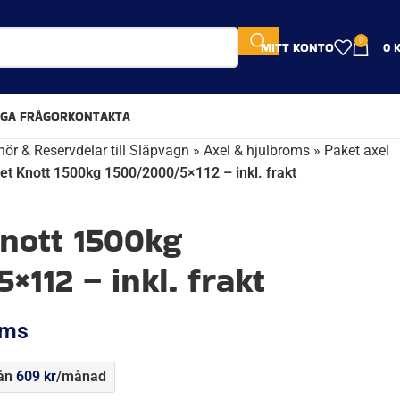
0
MITT KONTO
0
IGA FRÅGOR
KONTAKTA
hör & Reservdelar till Släpvagn
»
Axel & hjulbroms
»
Paket axel
et Knott 1500kg 1500/2000/5×112 – inkl. frakt
nott 1500kg
×112 – inkl. frakt
oms
rån
609
kr
/månad