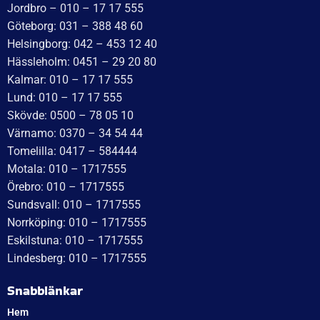
Idévägen 21, 312 62 Mellbystrand, Sweden
+46 10 171 75 55
[email protected]
Öppettider:
Onsdag: 10–17
Torsdag: 10–17
Fredag: 10–15:30
Lördag: Stängt
Söndag: Stängt
Måndag: 10–17
Tisdag: 10–17
Med reservation för eventuella felskrivningar
Telefon
Växel: 010 – 1717 555
Mellbystrand: 0430 – 68 61 40