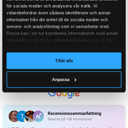
för sociala medier och analysera vår trafik. Vi
vidarebefordrar även sådana identifierare och annan
KATEGORI:
Axelpaket / komplett axel till släpvagn
information från din enhet till de sociala medier och
annons- och analysföretag som vi samarbetar med.
Recensioner (0)
Dessa kan i sin tur kombinera informationen med annan
information som du har tillhandahållit eller som de har
samlat in när du har använt deras tjänster.
Relaterade produkter
Tillåt alla
Anpassa