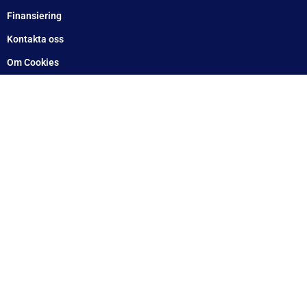
Arlandastad: 08 – 409 133 20
Jordbro – 010 – 17 17 555
Göteborg: 031 – 388 48 60
Helsingborg: 042 – 453 12 40
Hässleholm: 0451 – 29 20 80
Kalmar: 010 – 17 17 555
Lund: 010 – 17 17 555
Skövde: 0500 – 78 05 10
Värnamo: 0370 – 34 54 44
Tomelilla: 0417 – 584444
Motala: 010 – 1717555
Örebro: 010 – 1717555
Sundsvall: 010 – 1717555
Norrköping: 010 – 1717555
Eskilstuna: 010 – 1717555
Lindesberg: 010 – 1717555
Snabblänkar