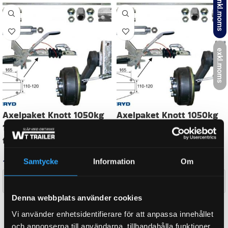
inkl.moms
BULTCIRKEL
5×112
exkl.moms
AXEL B-MÅTT
2250 mm
TOTALVIKT
1500 kg
Samtycke
Information
Om
AXEL A-MÅTT
1800 mm
Denna webbplats använder cookies
WEIGHT
91,9 kg
Vi använder enhetsidentifierare för att anpassa innehållet
och annonserna till användarna, tillhandahålla funktioner