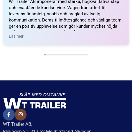
Axelpaket Knott 1050kg
Axelpaket Knott 1050kg
1000/1450/4×100 – inkl.
1000/1500/4×100 – inkl.
frakt
frakt
14 994
kr
inkl. moms
14 994
kr
inkl. moms
Delbetalning från
Delbetalning från
528
kr
/månad
528
kr
/månad
LÄGG I VARUKORG
LÄGG I VARUKORG
UTMÄRKT
Baserat på
138 recensioner
Recensionssammanfattning
Baserat på 138 recensioner