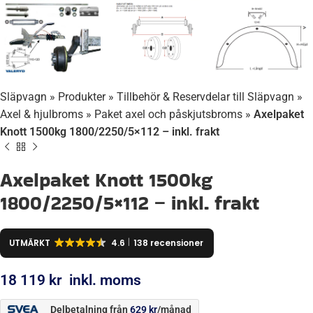
Släpvagn
»
Produkter
»
Tillbehör & Reservdelar till Släpvagn
»
Axel & hjulbroms
»
Paket axel och påskjutsbroms
»
Axelpaket
Knott 1500kg 1800/2250/5×112 – inkl. frakt
Axelpaket Knott 1500kg
1800/2250/5×112 – inkl. frakt
UTMÄRKT
4.6
138 recensioner
18 119
kr
inkl. moms
Delbetalning från
629
kr
/månad