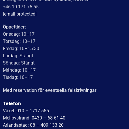
WT Trailer AB imponerar med starka, högkvalitativa släp
och enastående kundservice. Vägen från offert till
leverans är smidig, snabb och präglad av tydlig
kommunikation. Deras tillmötesgående och vänliga team
ger en positiv upplevelse som gör kunder mycket nöjda
och benägna att rekommendera dem.
Läs mer
WT Trailer AB,