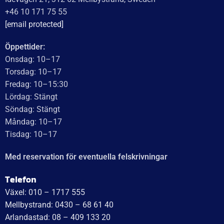
WT Trailer AB imponerar med starka, högkvalitativa släp
och enastående kundservice. Vägen från offert till
leverans är smidig, snabb och präglad av tydlig
kommunikation. Deras tillmötesgående och vänliga team
ger en positiv upplevelse som gör kunder mycket nöjda
och benägna att rekommendera dem.
Läs mer
WT Trailer AB,