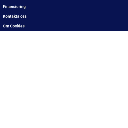
Arlandastad: 08 – 409 133 20
Jordbro – 010 – 17 17 555
Göteborg: 031 – 388 48 60
Helsingborg: 042 – 453 12 40
Hässleholm: 0451 – 29 20 80
Kalmar: 010 – 17 17 555
Lund: 010 – 17 17 555
Skövde: 0500 – 78 05 10
Värnamo: 0370 – 34 54 44
Tomelilla: 0417 – 584444
Motala: 010 – 1717555
Örebro: 010 – 1717555
Sundsvall: 010 – 1717555
Norrköping: 010 – 1717555
Eskilstuna: 010 – 1717555
Lindesberg: 010 – 1717555
Snabblänkar