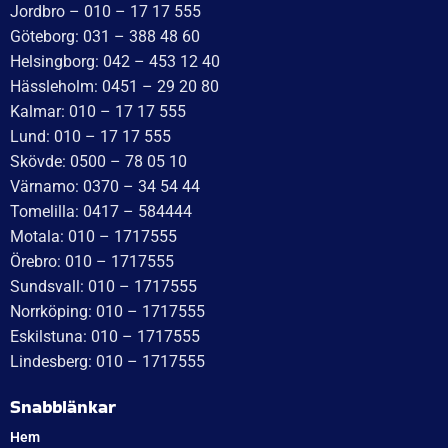
Idévägen 21, 312 62 Mellbystrand, Sweden
+46 10 171 75 55
[email protected]
Öppettider:
Onsdag: 10–17
Torsdag: 10–17
Fredag: 10–15:30
Lördag: Stängt
Söndag: Stängt
Måndag: 10–17
Tisdag: 10–17
Med reservation för eventuella felskrivningar
Telefon
Växel: 010 – 1717 555
Mellbystrand: 0430 – 68 61 40