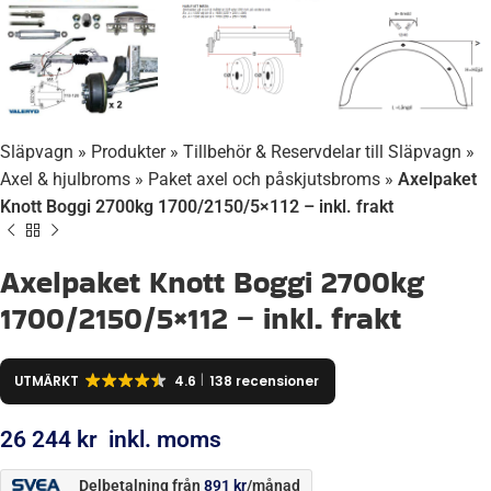
Släpvagn
»
Produkter
»
Tillbehör & Reservdelar till Släpvagn
»
Axel & hjulbroms
»
Paket axel och påskjutsbroms
»
Axelpaket
Knott Boggi 2700kg 1700/2150/5×112 – inkl. frakt
Axelpaket Knott Boggi 2700kg
1700/2150/5×112 – inkl. frakt
UTMÄRKT
4.6
138 recensioner
26 244
kr
inkl. moms
Delbetalning från
891
kr
/månad