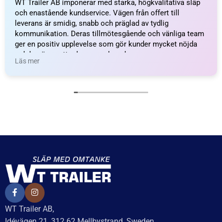
Axelpaket Knott 1050kg
Axelpaket Knott 1050kg
1000/1500/4×100 – inkl.
1100/1550/4×100 – inkl.
frakt
frakt
14 994
kr
inkl. moms
14 994
kr
inkl. moms
Delbetalning från
Delbetalning från
528
kr
/månad
528
kr
/månad
LÄGG I VARUKORG
LÄGG I VARUKORG
UTMÄRKT
Baserat på
138 recensioner
Recensionssammanfattning
Baserat på 138 recensioner