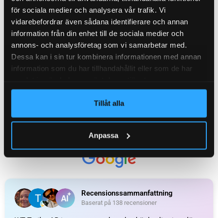
för sociala medier och analysera vår trafik. Vi
vidarebefordrar även sådana identifierare och annan
KATEGORI:
Axelpaket / komplett axel till släpvagn
information från din enhet till de sociala medier och
annons- och analysföretag som vi samarbetar med.
Recensioner (0)
Dessa kan i sin tur kombinera informationen med annan
information som du har tillhandahållit eller som de har
samlat in när du har använt deras tjänster.
Relaterade produkter
Tillåt alla
Anpassa