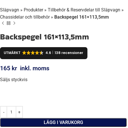
Släpvagn
»
Produkter
»
Tillbehör & Reservdelar till Släpvagn
»
Chassidelar och tillbehör
»
Backspegel 161×113,5mm
Backspegel 161×113,5mm
UTMÄRKT
4.6
138 recensioner
165
kr
inkl. moms
Säljs styckvis
LÄGG I VARUKORG