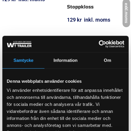
exkl.moms
WEIGHT
0,360 kg
KATEGORI:
Husvagnsbackspeglar
Ytterligare information
Samtycke
Information
Om
Relaterade produkter
Denna webbplats använder cookies
Vi använder enhetsidentifierare för att anpassa innehållet
och annonserna till användarna, tillhandahålla funktioner
för sociala medier och analysera vår trafik. Vi
vidarebefordrar även sådana identifierare och annan
information från din enhet till de sociala medier och
annons- och analysföretag som vi samarbetar med.
Adapter: 7 poler på bil till