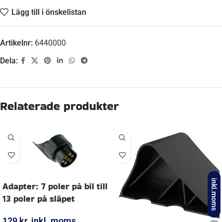
Lägg till i önskelistan
Artikelnr:
6440000
Dela:
Beskrivning
HÖJD
113,50 mm
ORGINALNUMMER
016008152
inkl.moms
LÄNGD
161,00 mm