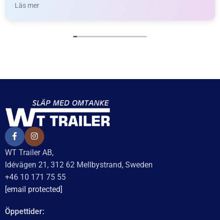
Recensionssammanfattning
Baserat på 138 recensioner
WT Trailer AB imponerar med starka, högkvalitativa släp
och enastående kundservice. Vägen från offert till
leverans är smidig, snabb och präglad av tydlig
kommunikation. Deras tillmötesgående och vänliga team
ger en positiv upplevelse som gör kunder mycket nöjda
och benägna att rekommendera dem.
Läs mer