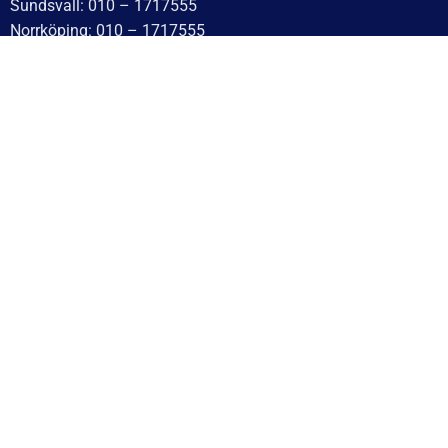
Sundsvall: 010 – 1717555
Norrköping: 010 – 1717555
Eskilstuna: 010 – 1717555
Lindesberg: 010 – 1717555
Snabblänkar
Hem
Finansiering
Kontakta oss
Om Cookies
Om oss
Utlämningsdepåer
Vanliga frågor
Blogg
Villkor