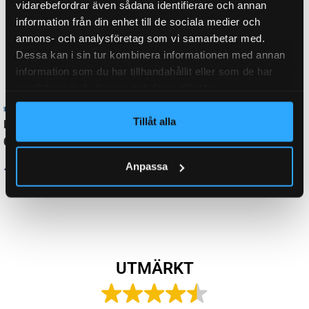
vidarebefordrar även sådana identifierare och annan
information från din enhet till de sociala medier och
annons- och analysföretag som vi samarbetar med.
Dessa kan i sin tur kombinera informationen med annan
information som du har tillhandahållit eller som de har
samlat in när du har använt deras tjänster.
Hake kort 24×28 till
Hake kort 35×26 till
Tillåt alla
6429503
6429506
Anpassa
11
kr
inkl. moms
11
kr
inkl. moms
LÄGG I VARUKORG
LÄGG I VARUKORG
UTMÄRKT