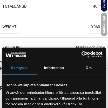
inkl.moms
TOTALLÄNGD
40 mm
exkl.moms
WEIGHT
0,060 kg
KATEGORI:
Flaklås och öglor
Ytterligare information
Samtycke
Information
Om
Recensioner (0)
Denna webbplats använder cookies
Relaterade produkter
Vi använder enhetsidentifierare för att anpassa innehållet
och annonserna till användarna, tillhandahålla funktioner
för sociala medier och analysera vår trafik. Vi